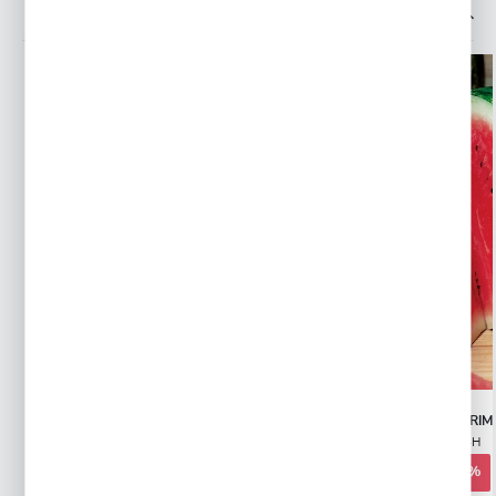
INNE Z KATEGORII
PROMOCJA
POMIDOR MALINOWY OŻAROWSKI
ARBUZ KAWON CRIM
Wysyłka 24H
Wysyłka 24H
2,79 zł
3,19 zł
5,00 zł
-44%
-10%