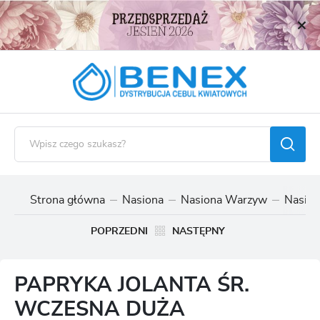
USTAWIENIA REGIONALNE
Lokalizacja
Polska
Język
polski
Waluta
Polski złoty (PLN)
Strona główna
Nasiona
Nasiona Warzyw
Nasion
ZAPISZ
POPRZEDNI
NASTĘPNY
PAPRYKA JOLANTA ŚR.
WCZESNA DUŻA