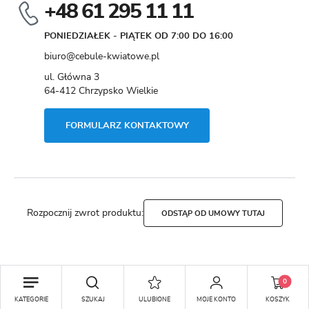
+48 61 295 11 11
PONIEDZIAŁEK - PIĄTEK OD 7:00 DO 16:00
biuro@cebule-kwiatowe.pl
ul. Główna 3
64-412 Chrzypsko Wielkie
FORMULARZ KONTAKTOWY
Rozpocznij zwrot produktu:
ODSTĄP OD UMOWY TUTAJ
Copyright by cebule-kwiatowe.pl
0
Agencja interaktywna
[ti]
Powered by
2ClickShop®
DODAJ DO KOSZYKA
KATEGORIE
SZUKAJ
ULUBIONE
MOJE KONTO
KOSZYK