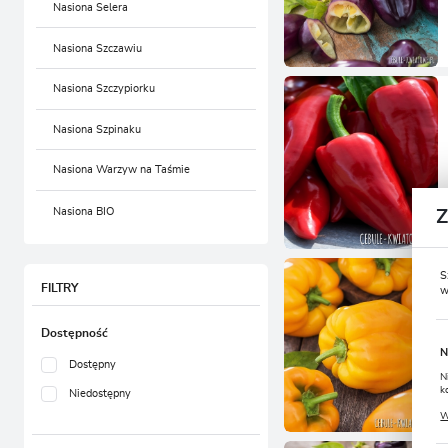
Nasiona Selera
Nasiona Szczawiu
Nasiona Szczypiorku
Nasiona Szpinaku
Nasiona Warzyw na Taśmie
Nasiona BIO
S
FILTRY
w
Dostępność
N
Dostępny
N
k
Niedostępny
P
W
u
s