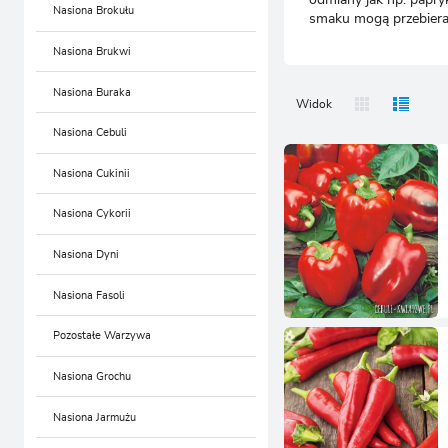
SADZONKI RÓŻ
SADZONKI TRAW OZDOBNYCH
Nasiona Brokułu
ZA
smaku mogą przebierać
SADZONKI ROŚLIN
Nasiona Brukwi
SADZONKI RÓŻ
OZDOBNYCH
SADZONKI ROŚLIN
Nasiona Buraka
AKCESORIA OGRODNICZE
OZDOBNYCH
Widok
SADZONKI ROŚLIN
Nasiona Cebuli
AKCESORIA OGRODNICZE
OWOCOWYCH
SADZONKI ROŚLIN
Nasiona Cukinii
NAWOZY
OWOCOWYCH
Nasiona Cykorii
NAWOZY
Nasiona Dyni
Nasiona Fasoli
Pozostałe Warzywa
Nasiona Grochu
Nasiona Jarmużu