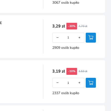
3067 osób kupiło
E
3,29 zł
4,70 zł
-30%
2909 osób kupiło
3,19 zł
3,53 zł
-10%
2337 osób kupiło