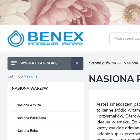
Strona główna
Nasiona
WYBIERZ KATEGORIĘ
BYLINY SADZONKI BULWY
ZALO
Cofnij do
Nasiona
NASIONA 
CEBULKI KWIATOWE
BYLINY SADZONKI BULWY
NASIONA WARZYW
NASIONA
CEBULKI KWIATOWE
Jesteś smakoszem papr
CEBULA DYMKA
NASIONA
Nasiona Arbuza
to cenne źródło witam
i przysmaków. Oferow
CEBULKI I SADZONKI WARZYW
CEBULA DYMKA
Nasiona Bakłażana
idealna w smaku. Do ka
każdy znajdzie odmian
SADZONKI TRAW OZDOBNYCH
CEBULKI I SADZONKI WARZYW
Nasiona Bobu
sklepie kupisz przeró
odmiany jak np. papry