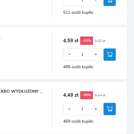
511 osób kupiło
A
4,59 zł
6,37 zł
-28%
488 osób kupiło
PAPRYKA SŁODKA CZERWONA BALLADYNA - TUNEL/GRUNT, LEKKO WYDŁUŻONY BLOCK
4,49 zł
6,37 zł
-30%
469 osób kupiło