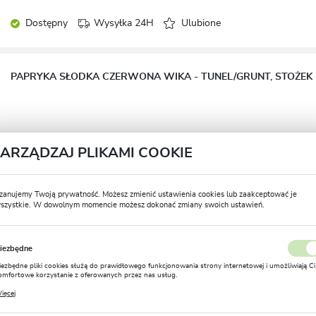
Dostępny
Wysyłka 24H
Ulubione
PAPRYKA SŁODKA CZERWONA WIKA - TUNEL/GRUNT, STOŻEK 
ZARZĄDZAJ PLIKAMI COOKIE
Dostępny
Wysyłka 24H
Ulubione
zanujemy Twoją prywatność. Możesz zmienić ustawienia cookies lub zaakceptować je
PAPRYKA HABANERO YELLOW - OSTRA
szystkie. W dowolnym momencie możesz dokonać zmiany swoich ustawień.
USTAWIENIA REGIONALNE
iezbędne
Lokalizacja
iezbędne pliki cookies służą do prawidłowego funkcjonowania strony internetowej i umożliwiają Ci
Polska
omfortowe korzystanie z oferowanych przez nas usług.
Dostępny
Wysyłka 24H
Ulubione
liki cookies odpowiadają na podejmowane przez Ciebie działania w celu m.in. dostosowania Twoich
ięcej
stawień preferencji prywatności, logowania czy wypełniania formularzy. Dzięki plikom cookies
Język
trona, z której korzystasz, może działać bez zakłóceń.