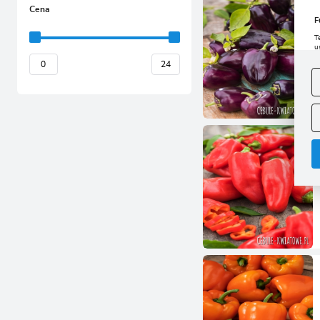
Cena
F
T
u
D
W
s
f
A
A
C
W
i
n
u
z
R
D
s
P
W
T
p
p
p