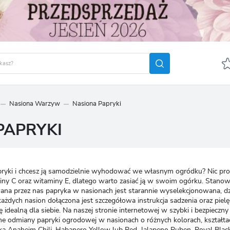
Nasiona Warzyw
Nasiona Papryki
GUJ SIĘ
ZAREJ
PAPRYKI
POLECA
OTRZYMASZ LICZNE DODA
podgląd statusu realizac
yki i chcesz ją samodzielnie wyhodować we własnym ogródku? Nic prost
podgląd historii zakupó
iny C oraz witaminy E, dlatego warto zasiać ją w swoim ogórku. Stan
ana przez nas papryka w nasionach jest starannie wyselekcjonowana, d
brak konieczności wprow
żdych nasion dołączona jest szczegółowa instrukcja sadzenia oraz pielęg
możliwość otrzymania r
ę idealną dla siebie. Na naszej stronie internetowej w szybki i bezpie
Zapomniałem hasła
żne odmiany papryki ogrodowej w nasionach o różnych kolorach, kształta
ka Anaheim Chili, Habanero Yellow lub Red, Jalapeno Ruben, Royal Bla