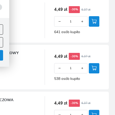
4,49 zł
6,37 zł
-30%
ej
.
641 osób kupiło
 STOŻKOWY
4,49 zł
6,37 zł
-30%
538 osób kupiło
.
AŃCZOWA
4,49 zł
6,37 zł
-30%