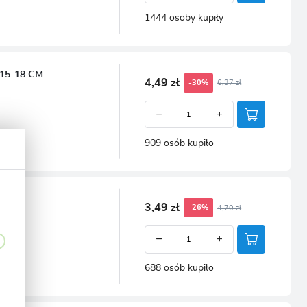
1444 osoby kupiły
15-18 CM
4,49 zł
6,37 zł
-30%
909 osób kupiło
3,49 zł
4,70 zł
-26%
688 osób kupiło