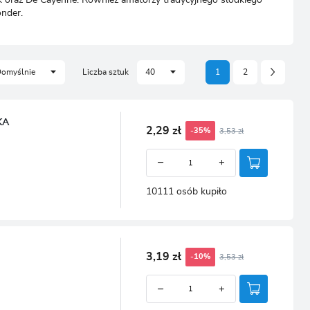
CJA
onder.
omyślnie
Liczba sztuk
40
1
2
KA
2,29 zł
3,53 zł
-35%
10111 osób kupiło
3,19 zł
3,53 zł
-10%