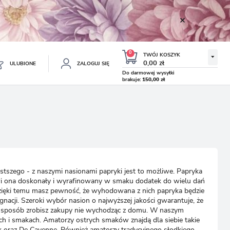
0
TWÓJ KOSZYK
0,00 zł
ULUBIONE
ZALOGUJ SIĘ
Do darmowej wysyłki
brakuje:
150,00 zł
Twój koszyk jest pusty
ESTRUJ SIĘ
NE
TKOWE KORZYŚCI:
TULIPAN LODOWY NEGRITA
KROKUS WIOSENNY MIX 50
DOUBLE 5 SZT.
SZT.
8.99 zł
19.99 zł
-54%
-54%
19.43 zł
43.32 zł
ji zamówień
szego - z naszymi nasionami papryki jest to możliwe. Papryka
w
owi ona doskonały i wyrafinowany w smaku dodatek do wielu dań
zięki temu masz pewność, że wyhodowana z nich papryka będzie
adzania swoich danych przy kolejnych zakupach
nacji. Szeroki wybór nasion o najwyższej jakości gwarantuje, że
abatów i kuponów promocyjnych
czny sposób zrobisz zakupy nie wychodząc z domu. W naszym
ch i smakach. Amatorzy ostrych smaków znajdą dla siebie takie
ck oraz De Cayenne. Również amatorzy tradycyjnego słodkiego