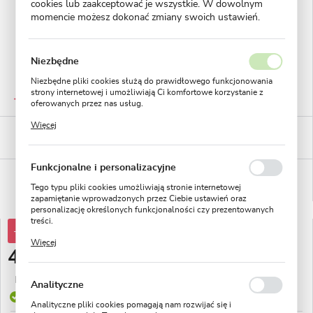
cookies lub zaakceptować je wszystkie. W dowolnym
momencie możesz dokonać zmiany swoich ustawień.
Niezbędne
Niezbędne pliki cookies służą do prawidłowego funkcjonowania
GWARANTOWANA JAKOŚĆ
strony internetowej i umożliwiają Ci komfortowe korzystanie z
Staranna selekcja roślin
oferowanych przez nas usług.
Pliki cookies odpowiadają na podejmowane przez Ciebie działania
Więcej
w celu m.in. dostosowania Twoich ustawień preferencji
BEZPIECZNE PŁATNOŚCI
prywatności, logowania czy wypełniania formularzy. Dzięki plikom
płatności PayU
cookies strona, z której korzystasz, może działać bez zakłóceń.
Funkcjonalne i personalizacyjne
WYGODNE ZWROTY
14 dni na zwrot lub wymianę!
Tego typu pliki cookies umożliwiają stronie internetowej
zapamiętanie wprowadzonych przez Ciebie ustawień oraz
personalizację określonych funkcjonalności czy prezentowanych
treści.
-43%
7,94 zł
Dzięki tym plikom cookies możemy zapewnić Ci większy komfort
Więcej
korzystania z funkcjonalności naszej strony poprzez dopasowanie
4,49 zł
jej do Twoich indywidualnych preferencji. Wyrażenie zgody na
funkcjonalne i personalizacyjne pliki cookies gwarantuje
Najniższa cena z 30 dni przed obniżką:
4,19 zł
dostępność większej ilości funkcji na stronie.
Analityczne
Produkt dostępny
Analityczne pliki cookies pomagają nam rozwijać się i