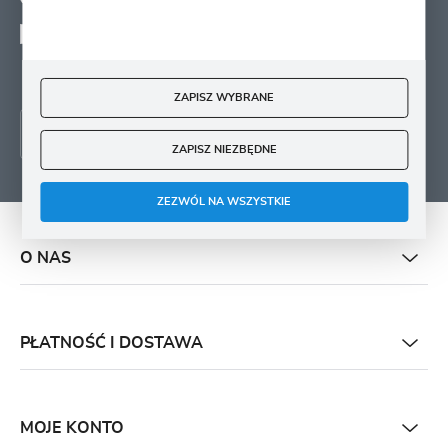
Wyrażam zgodę na otrzymywanie drogą elektroniczną na wskazany przeze mnie
adres e-mail informacji
dotyczących świadczonych przez Administratora. Zgoda może zostać cofnięta w
każdym czasie.
ZAPISZ WYBRANE
ZAPISZ NIEZBĘDNE
ZEZWÓL NA WSZYSTKIE
O NAS
PŁATNOŚĆ I DOSTAWA
MOJE KONTO