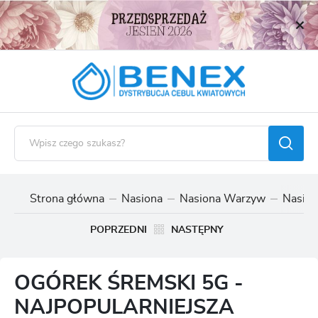
USTAWIENIA REGIONALNE
Lokalizacja
Polska
Język
polski
Waluta
Polski złoty (PLN)
Strona główna
Nasiona
Nasiona Warzyw
Nasio
ZAPISZ
POPRZEDNI
NASTĘPNY
OGÓREK ŚREMSKI 5G -
NAJPOPULARNIEJSZA