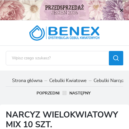
USTAWIENIA REGIONALNE
Lokalizacja
Polska
Język
polski
Waluta
Polski złoty (PLN)
Strona główna
Cebulki Kwiatowe
Cebulki Narcyzó
ZAPISZ
POPRZEDNI
NASTĘPNY
NARCYZ WIELOKWIATOWY
MIX 10 SZT.