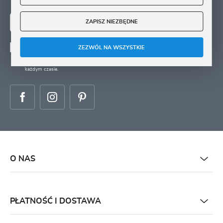
ZAPISZ NIEZBĘDNE
ZAPISZ SIĘ
ZEZWÓL NA WSZYSTKIE
Wyrażam zgodę na otrzymywanie drogą elektroniczną na wskazany przeze mnie
adres e-mail informacji
dotyczących świadczonych przez Administratora. Zgoda może zostać cofnięta w
każdym czasie.
O NAS
PŁATNOŚĆ I DOSTAWA