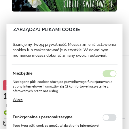
GWARANTOWANA JAKOŚĆ
ZARZĄDZAJ PLIKAMI COOKIE
Staranna selekcja roślin
BEZPIECZNE PŁATNOŚCI
Szanujemy Twoją prywatność. Możesz zmienić ustawienia
płatności PayU
cookies lub zaakceptować je wszystkie. W dowolnym
momencie możesz dokonać zmiany swoich ustawień.
WYGODNE ZWROTY
14 dni na zwrot lub wymianę!
Niezbędne
Niezbędne pliki cookies służą do prawidłowego funkcjonowania
-38%
31,51 zł
strony internetowej i umożliwiają Ci komfortowe korzystanie z
oferowanych przez nas usług.
19,44 zł
Pliki cookies odpowiadają na podejmowane przez Ciebie działania
Więcej
w celu m.in. dostosowania Twoich ustawień preferencji
Najniższa cena z 30 dni przed obniżką:
8,34 zł
prywatności, logowania czy wypełniania formularzy. Dzięki plikom
cookies strona, z której korzystasz, może działać bez zakłóceń.
Produkt dostępny
Funkcjonalne i personalizacyjne
Przedsprzedaż wysyłka od 1 września
sprawdź
Tego typu pliki cookies umożliwiają stronie internetowej