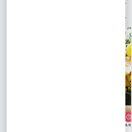
OPINIE O PRODUKCIE
MOŻESZ LUBIĆ TAKŻE...
LILIA DRZEWIASTA PRETTY WOMAN 1
LILIA DRZEWIASTA R
SZT.
SZT.