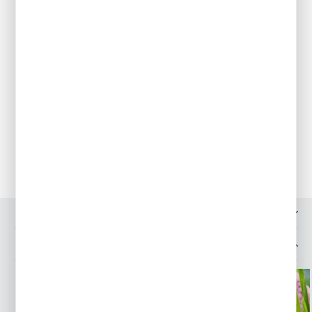
Sadzenie
Cebule sadzimy jesienią od września do listopada, na głębokość
6-8 cm. Szafirki sadzimy grupami, wówczas najładniej się
prezentują.
Pielęgnacja
W okresie chłodzenia utrzymywać podłoże umiarkowanie mokre.
Muscari mogą rosnąć w jednym miejscu do 5 lat. Podczas suszy
należy je podlewać, dzięki czemu będzie obfitsze kwitnienie oraz
większy przyrost cebul.
Przechowywanie
Roślina w pełni mrozoodporna.
OPINIE O PRODUKCIE
INNE Z KATEGORII