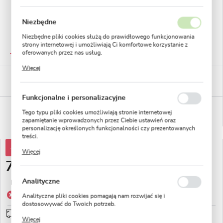
Niezbędne
Niezbędne pliki cookies służą do prawidłowego funkcjonowania
strony internetowej i umożliwiają Ci komfortowe korzystanie z
GWARANTOWANA JAKOŚĆ
oferowanych przez nas usług.
Staranna selekcja roślin
Pliki cookies odpowiadają na podejmowane przez Ciebie działania
Więcej
w celu m.in. dostosowania Twoich ustawień preferencji
BEZPIECZNE PŁATNOŚCI
prywatności, logowania czy wypełniania formularzy. Dzięki plikom
płatności PayU
cookies strona, z której korzystasz, może działać bez zakłóceń.
Funkcjonalne i personalizacyjne
WYGODNE ZWROTY
Tego typu pliki cookies umożliwiają stronie internetowej
14 dni na zwrot lub wymianę!
zapamiętanie wprowadzonych przez Ciebie ustawień oraz
personalizację określonych funkcjonalności czy prezentowanych
treści.
Dzięki tym plikom cookies możemy zapewnić Ci większy komfort
-10%
8,25 zł
Więcej
korzystania z funkcjonalności naszej strony poprzez dopasowanie
jej do Twoich indywidualnych preferencji. Wyrażenie zgody na
7,43 zł
funkcjonalne i personalizacyjne pliki cookies gwarantuje
dostępność większej ilości funkcji na stronie.
Analityczne
Najniższa cena z 30 dni przed obniżką:
8,25 zł
Produkt niedostępny
Analityczne pliki cookies pomagają nam rozwijać się i
dostosowywać do Twoich potrzeb.
Wysyłka od 0zł
sprawdź
Cookies analityczne pozwalają na uzyskanie informacji w zakresie
Więcej
wykorzystywania witryny internetowej, miejsca oraz