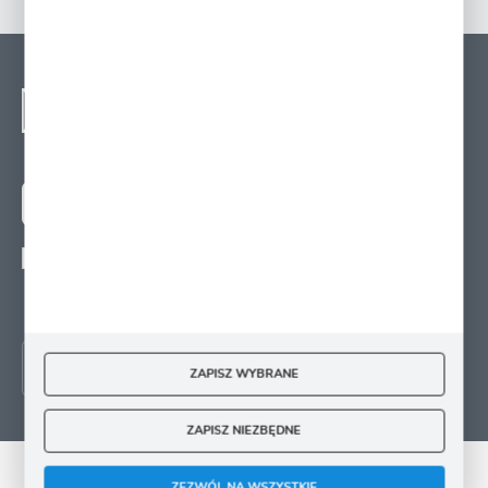
NEWSLETTER - ZAPISZ
SIĘ
Zapisz się na newsletter i otrzymuj wiadomości o
nowościach, promocjach oraz poradach ogrodniczych
ZAPISZ SIĘ
Wyrażam zgodę na otrzymywanie drogą elektroniczną na wskazany przeze mnie
adres e-mail informacji
dotyczących świadczonych przez Administratora. Zgoda może zostać cofnięta w
każdym czasie.
ZAPISZ WYBRANE
ZAPISZ NIEZBĘDNE
ZEZWÓL NA WSZYSTKIE