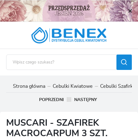
USTAWIENIA REGIONALNE
Lokalizacja
Polska
Język
polski
Waluta
Polski złoty (PLN)
Strona główna
Cebulki Kwiatowe
Cebulki Szafirkó
ZAPISZ
POPRZEDNI
NASTĘPNY
MUSCARI - SZAFIREK
MACROCARPUM 3 SZT.