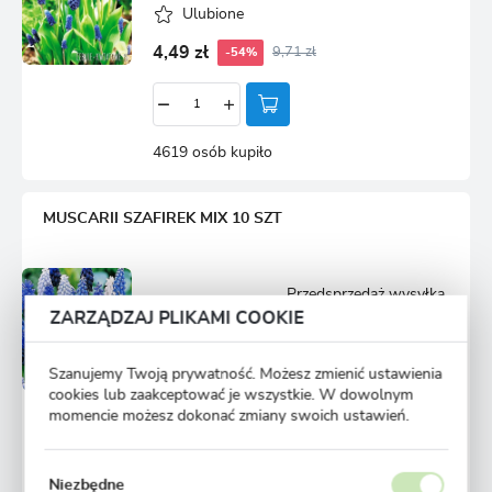
Ulubione
4,49 zł
9,71 zł
-54%
4619 osób kupiło
MUSCARII SZAFIREK MIX 10 SZT
Przedsprzedaż wysyłka
Dostępny
od 1 września
ZARZĄDZAJ PLIKAMI COOKIE
Ulubione
Szanujemy Twoją prywatność. Możesz zmienić ustawienia
6,24 zł
9,19 zł
-32%
cookies lub zaakceptować je wszystkie. W dowolnym
momencie możesz dokonać zmiany swoich ustawień.
4184 osoby kupiły
Niezbędne