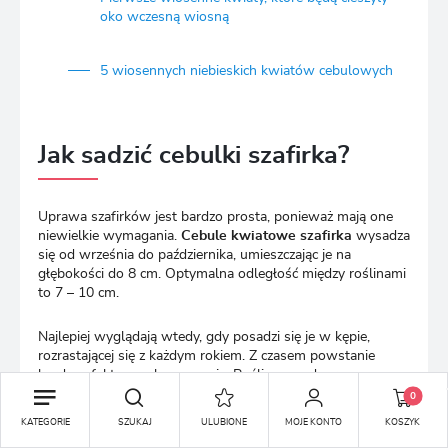
oko wczesną wiosną
5 wiosennych niebieskich kwiatów cebulowych
Jak sadzić cebulki szafirka?
Uprawa szafirków jest bardzo prosta, ponieważ mają one
niewielkie wymagania.
Cebule kwiatowe szafirka
wysadza
się od września do października, umieszczając je na
głębokości do 8 cm. Optymalna odległość między roślinami
to 7 – 10 cm.
Najlepiej wyglądają wtedy, gdy posadzi się je w kępie,
rozrastającej się z każdym rokiem. Z czasem powstanie
bardzo efektowna kompozycja. Rośliny są odporne na
niskie temperatury, jednak dobrze jest je ściółkować, by
0
ziemia wokół nich nie zasychała.
KATEGORIE
SZUKAJ
ULUBIONE
MOJE KONTO
KOSZYK