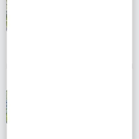
Przedsprzedaż wysyłka
Dostępny
od 1 września
Ulubione
6,42 zł
9,45 zł
-32%
1035 osób kupiło
MUSCARI - SZAFIREK JULIA 10 SZT.
Przedsprzedaż wysyłka
Dostępny
od 1 września
Ulubione
8,73 zł
12,86 zł
-32%