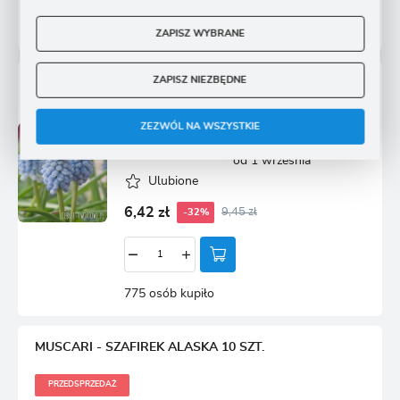
858 osób kupiło
ZAPISZ WYBRANE
ZAPISZ NIEZBĘDNE
SZAFIREK DUTCH BEAUTY 10 SZT.
ZEZWÓL NA WSZYSTKIE
Przedsprzedaż wysyłka
Dostępny
od 1 września
Ulubione
6,42 zł
9,45 zł
-32%
775 osób kupiło
MUSCARI - SZAFIREK ALASKA 10 SZT.
PRZEDSPRZEDAŻ