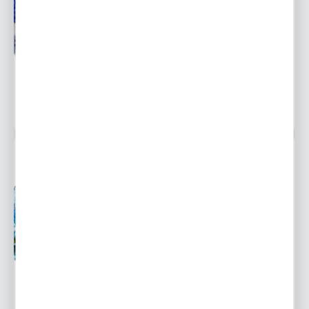
Dostępny
od 1 września
Ulubione
7,31 zł
10,76 zł
-32%
2288 osób kupiło
MUSCARI - SZAFIREK AZUREUM 10 SZT.
Przedsprzedaż wysyłka
Dostępny
od 1 września
Ulubione
7,09 zł
11,81 zł
-40%