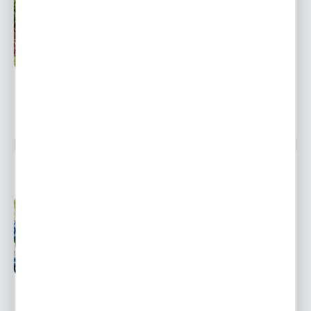
Przedsprzedaż wysyłka
Dostępny
od 1 września
Ulubione
6,06 zł
8,93 zł
-32%
1769 osób kupiło
MUSCARI - SZAFIREK MOUNTAIN LADY 10 SZT.
Przedsprzedaż wysyłka
Dostępny
od 1 września
Ulubione
7,31 zł
10,76 zł
-32%