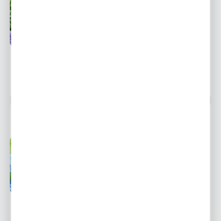
Przedsprzedaż wysyłka
Dostępny
od 1 września
Ulubione
7,09 zł
11,29 zł
-37%
2990 osób kupiło
MUSCARI - SZAFIREK ATLANTIC 10 SZT.
Przedsprzedaż wysyłka
Dostępny
od 1 września
Ulubione
6,59 zł
11,29 zł
-42%