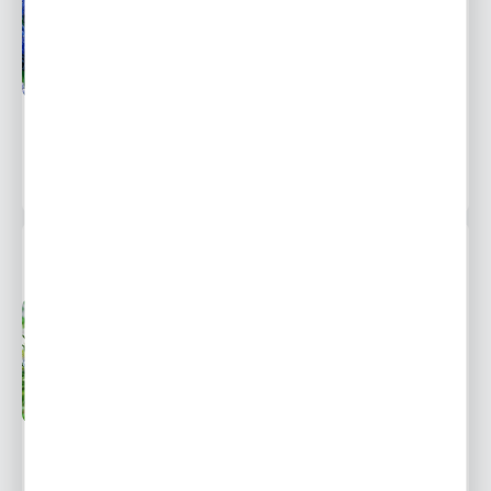
Dostępny
od 1 września
Ulubione
31,19 zł
45,95 zł
-32%
1472 osoby kupiły
MUSCARI - SZAFIREK AQUA MAGIC 10 SZT.
Przedsprzedaż wysyłka
Dostępny
od 1 września
Ulubione
7,13 zł
10,50 zł
-32%