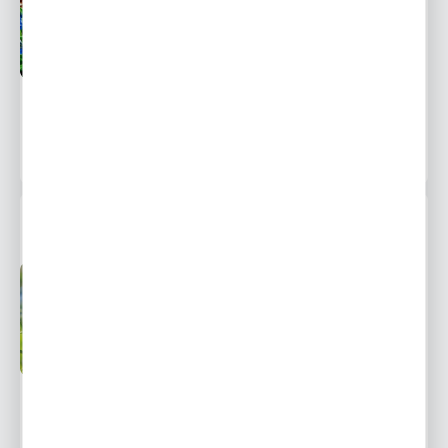
od 1 września
Ulubione
7,79 zł
14,18 zł
-45%
1935 osób kupiło
MUSCARI - SZAFIREK SAFFIER 10 SZT.
Przedsprzedaż wysyłka
Dostępny
od 1 września
Ulubione
4,49 zł
10,24 zł
-56%