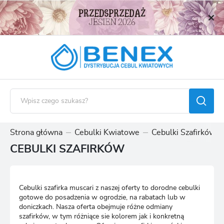
USTAWIENIA REGIONALNE
Lokalizacja
Polska
Język
polski
Waluta
Polski złoty (PLN)
Strona główna
Cebulki Kwiatowe
Cebulki Szafirków
CEBULKI SZAFIRKÓW
ZAPISZ
Cebulki szafirka muscari z naszej oferty to dorodne cebulki
gotowe do posadzenia w ogrodzie, na rabatach lub w
doniczkach. Nasza oferta obejmuje różne odmiany
szafirków, w tym różniące sie kolorem jak i konkretną