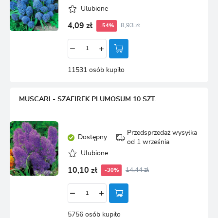
Ulubione
4,09 zł
8,93 zł
-54%
11531 osób kupiło
MUSCARI - SZAFIREK PLUMOSUM 10 SZT.
Przedsprzedaż wysyłka
Dostępny
od 1 września
Ulubione
10,10 zł
14,44 zł
-30%
5756 osób kupiło