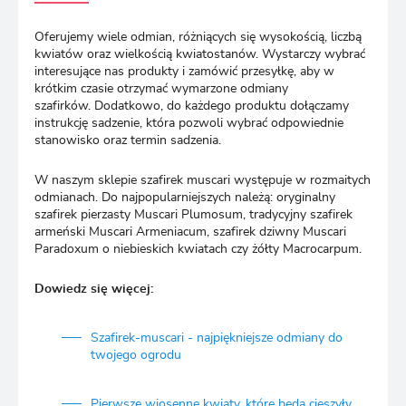
Oferujemy wiele odmian, różniących się wysokością, liczbą
kwiatów oraz wielkością kwiatostanów. Wystarczy wybrać
interesujące nas produkty i zamówić przesyłkę, aby w
krótkim czasie otrzymać wymarzone odmiany
szafirków.
Dodatkowo, do każdego produktu dołączamy
instrukcję sadzenie, która pozwoli wybrać odpowiednie
stanowisko oraz termin sadzenia.
W naszym sklepie szafirek muscari występuje w rozmaitych
odmianach. Do najpopularniejszych należą: oryginalny
szafirek pierzasty Muscari Plumosum, tradycyjny szafirek
armeński Muscari Armeniacum, szafirek dziwny Muscari
Paradoxum o niebieskich kwiatach czy żółty Macrocarpum.
Dowiedz się więcej:
Szafirek-muscari - najpiękniejsze odmiany do
twojego ogrodu
Pierwsze wiosenne kwiaty, które będą cieszyły