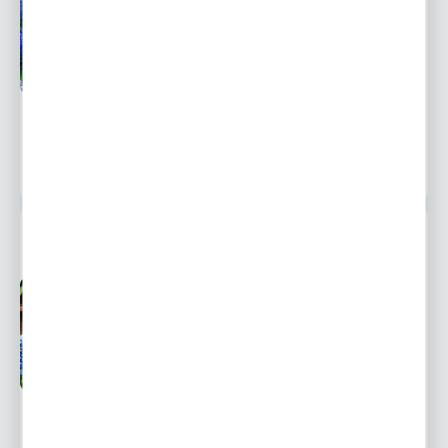
Przedsprzedaż wysyłka
Dostępny
od 1 września
Ulubione
15,59 zł
22,97 zł
-32%
1527 osób kupiło
MUSCARI - SZAFIREK BLUE MAGIC 10 SZT.
Przedsprzedaż wysyłka
Dostępny
od 1 września
Ulubione
5,35 zł
7,88 zł
-32%