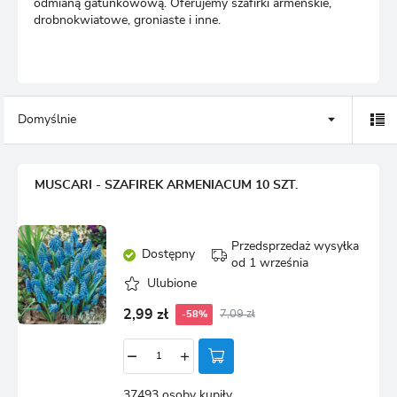
odmianą gatunkowową. Oferujemy szafirki armeńskie,
drobnokwiatowe, groniaste i inne.
Domyślnie
MUSCARI - SZAFIREK ARMENIACUM 10 SZT.
Przedsprzedaż wysyłka
Dostępny
od 1 września
Ulubione
2,99 zł
7,09 zł
-58%
37493 osoby kupiły