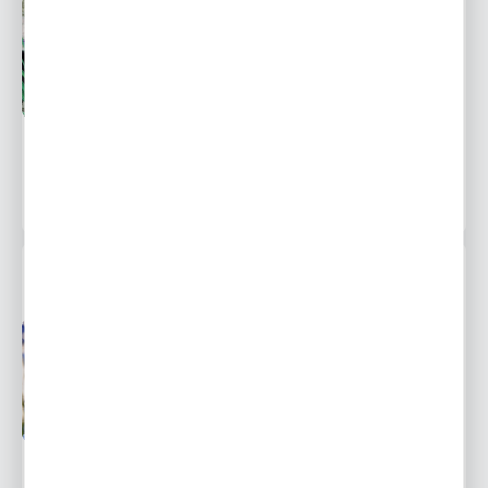
Przedsprzedaż wysyłka
Dostępny
od 1 września
Ulubione
9,98 zł
14,70 zł
-32%
1222 osoby kupiły
MUSCARI - SZAFIREK SUPER STAR 10 SZT.
Przedsprzedaż wysyłka
Dostępny
od 1 września
Ulubione
9,27 zł
13,65 zł
-32%