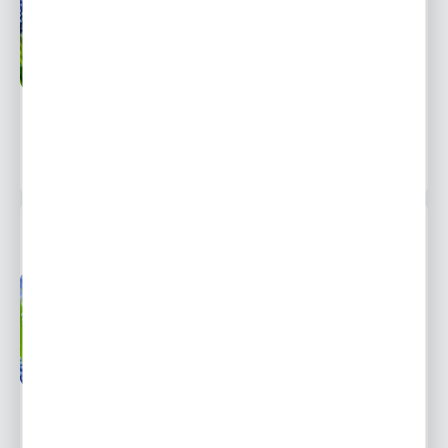
Dostępny
od 1 września
Ulubione
8,81 zł
12,60 zł
-30%
2529 osób kupiło
MUSCARI - SZAFIREK BIG SMILE 10 SZT.
Przedsprzedaż wysyłka
Dostępny
od 1 września
Ulubione
5,79 zł
8,66 zł
-33%