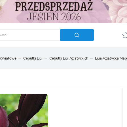
 Kwiatowe
Cebulki Lilii
Cebulki Lilii Azjatyckich
Lilia Azjatycka Mapi
GUJ SIĘ
ZAREJ
POLECA
OTRZYMASZ LICZNE DODA
podgląd statusu realizac
podgląd historii zakupó
brak konieczności wprow
możliwość otrzymania r
Zapomniałem hasła