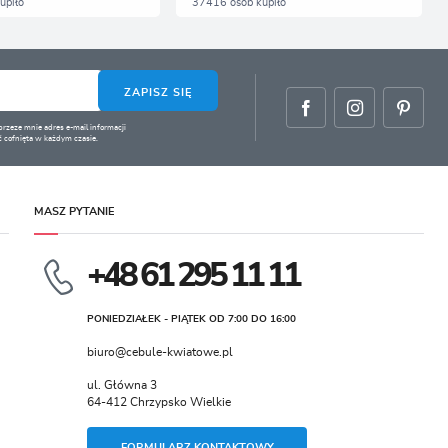
upiło
37416 osób kupiło
ZAPISZ SIĘ
zeze mnie adres e-mail informacji
 cofnięta w każdym czasie.
MASZ PYTANIE
+48 61 295 11 11
PONIEDZIAŁEK - PIĄTEK OD 7:00 DO 16:00
biuro@cebule-kwiatowe.pl
ul. Główna 3
64-412 Chrzypsko Wielkie
FORMULARZ KONTAKTOWY