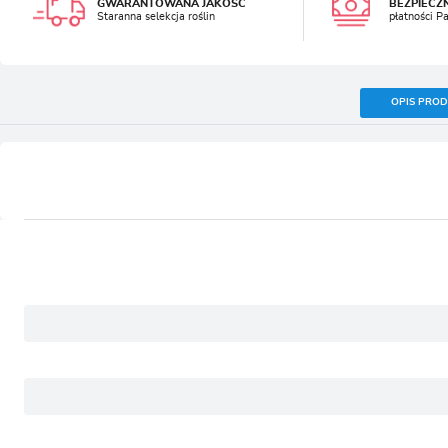
GWARANTOWANA JAKOŚĆ
BEZPIECZ
Staranna selekcja roślin
płatności P
OPIS PRO