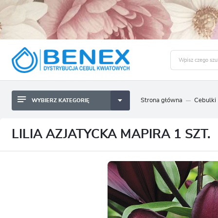
Strona główna
Cebulki
WYBIERZ KATEGORIĘ
BYLINY SADZONKI BULWY
ZALO
CEBULKI KWIATOWE
BYLINY SADZONKI BULWY
LILIA AZJATYCKA MAPIRA 1 SZT.
NASIONA
CEBULKI KWIATOWE
CEBULA DYMKA
NASIONA
CEBULKI I SADZONKI WARZYW
CEBULA DYMKA
SADZONKI TRAW OZDOBNYCH
CEBULKI I SADZONKI WARZYW