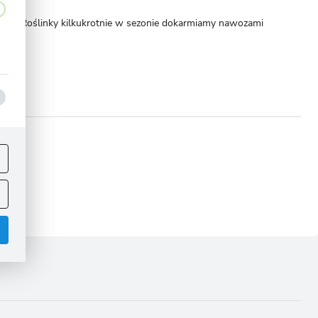
nięcia. Roślinky kilkukrotnie w sezonie dokarmiamy nawozami
ej
omoże!
.