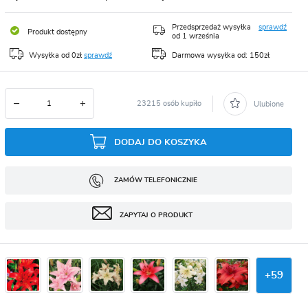
CJA
Przedsprzedaż wysyłka
sprawdź
Produkt dostępny
od 1 września
Wysyłka od 0zł
sprawdź
Darmowa wysyłka od: 150zł
23215 osób kupiło
Ulubione
DODAJ DO KOSZYKA
ZAMÓW TELEFONICZNIE
ZAPYTAJ O PRODUKT
+
59