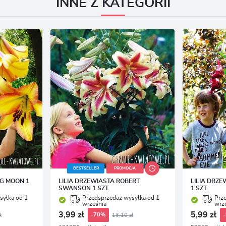
INNE Z KATEGORII
BESTSELLER
PROMOCJA
NG MOON 1
LILIA DRZEWIASTA ROBERT
LILIA DRZE
SWANSON 1 SZT.
1 SZT.
syłka od 1
Przedsprzedaż wysyłka od 1
Prz
września
wrz
3,99 zł
5,99 zł
ł
13,10 zł
-70%