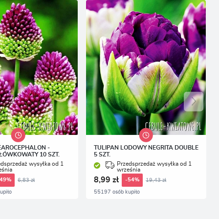
.
EAROCEPHALON -
TULIPAN LODOWY NEGRITA DOUBLE
ŁÓWKOWATY 10 SZT.
5 SZT.
edsprzedaż wysyłka od 1
Przedsprzedaż wysyłka od 1
eśnia
września
8,99 zł
6,83 zł
19,43 zł
-49%
-54%
upiło
55197 osób kupiło