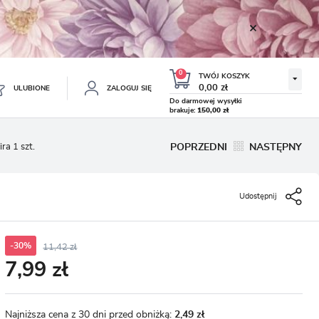
0
TWÓJ KOSZYK
0,00 zł
ULUBIONE
ZALOGUJ SIĘ
Do darmowej wysyłki
brakuje:
150,00 zł
Twój koszyk jest pusty
ra 1 szt.
POPRZEDNI
NASTĘPNY
ESTRUJ SIĘ
NE
Udostępnij
TKOWE KORZYŚCI:
TULIPAN LODOWY NEGRITA
KROKUS WIOSENNY MIX 50
DOUBLE 5 SZT.
SZT.
8.99 zł
19.99 zł
-54%
-54%
19.43 zł
43.32 zł
ji zamówień
w
-30%
11,42 zł
7,99 zł
adzania swoich danych przy kolejnych zakupach
abatów i kuponów promocyjnych
Najniższa cena z 30 dni przed obniżką:
2,49 zł