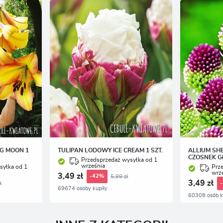
romocyjne mogą pojawić się na stronach podmiotów trzecich lub firm będących naszymi
artnerami oraz innych dostawców usług. Firmy te działają w charakterze pośredników
rezentujących nasze treści w postaci wiadomości, ofert, komunikatów mediów społecznościowych
NG MOON 1
TULIPAN LODOWY ICE CREAM 1 SZT.
ALLIUM SH
CZOSNEK G
Przedsprzedaż wysyłka od 1
września
syłka od 1
Prz
wrz
3,49 zł
5,99 zł
-42%
3,49 zł
ł
69674 osoby kupiły
60308 osób k