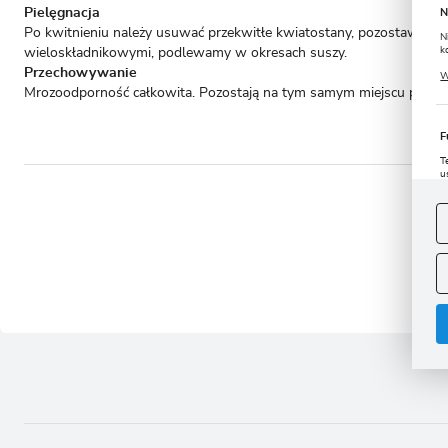
Pielęgnacja
N
Po kwitnieniu należy usuwać przekwitłe kwiatostany, pozostawiając 
N
k
wieloskładnikowymi, podlewamy w okresach suszy.
P
Przechowywanie
W
u
Mrozoodporność całkowita. Pozostają na tym samym miejscu przez ki
s
F
T
u
D
W
s
- to 
f
A
A
C
W
i
n
u
z
R
D
s
P
W
T