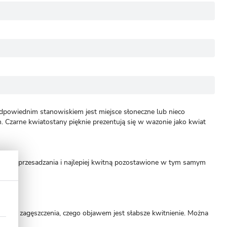
 odpowiednim stanowiskiem jest miejsce słoneczne lub nieco
ch. Czarne kwiatostany pięknie prezentują się w wazonie jako kwiat
zęstego przesadzania i najlepiej kwitną pozostawione w tym samym
rnego zagęszczenia, czego objawem jest słabsze kwitnienie. Można