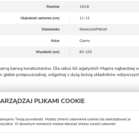
Rozmiar
16/18
Głębokość sadzenia (cm)
12-15
Stanowisko
Słoneczne/Półcień
Kolor
Czarny
Wysokość (cm)
80-100
arną barwą kwiatostanów. Dla cebul lilii azjatyckich Mapira najbardziej
a w glebie przepuszczalnej, wilgotnej z dużą ilością składników odżywczy
 stanowiska powinno być dobrze przemyślane, ponieważ lilie nie lubią c
ZARZĄDZAJ PLIKAMI COOKIE
ywczych.
zanujemy Twoją prywatność. Możesz zmienić ustawienia cookies lub zaakceptować je
szystkie. W dowolnym momencie możesz dokonać zmiany swoich ustawień.
USTAWIENIA REGIONALNE
kwiecień- maj) na głębokość 12-15 cm, przesadzamy w przypadku nadmie
ia przenosić na balkony, tarasy.