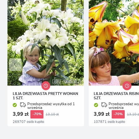
p
p
p
LILIA DRZEWIASTA PRETTY WOMAN
LILIA DRZEWIASTA RISI
1 SZT.
SZT.
Przedsprzedaż wysyłka od 1
Przedsprzedaż wy
września
września
3,99 zł
3,99 zł
13,10 zł
13,10 z
-70%
-70%
269707 osób kupiło
107871 osób kupiło