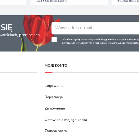
101386 osób kupiło
59050 osób k
SIĘ
nowościach, promocjach
Wyrażam zgodę na otrzymywanie drogą elektroniczną na wskazany pr
dotyczących świadczonych przez Administratora. Zgoda może zostać
MOJE KONTO
Logowanie
Rejestracja
Zamówienia
Ustawiania mojego konta
Zmiana hasła