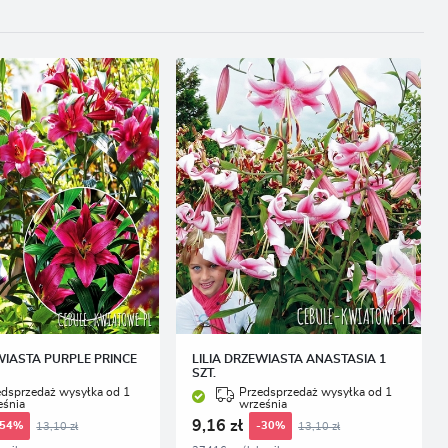
WIASTA PURPLE PRINCE
LILIA DRZEWIASTA ANASTASIA 1
SZT.
edsprzedaż wysyłka od 1
Przedsprzedaż wysyłka od 1
eśnia
września
9,16 zł
13,10 zł
13,10 zł
-54%
-30%