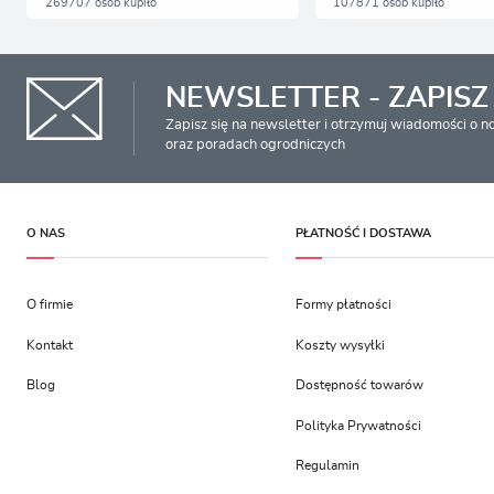
269707 osób kupiło
107871 osób kupiło
NEWSLETTER - ZAPISZ 
Zapisz się na newsletter i otrzymuj wiadomości o 
oraz poradach ogrodniczych
O NAS
PŁATNOŚĆ I DOSTAWA
O firmie
Formy płatności
Kontakt
Koszty wysyłki
Blog
Dostępność towarów
Polityka Prywatności
Regulamin