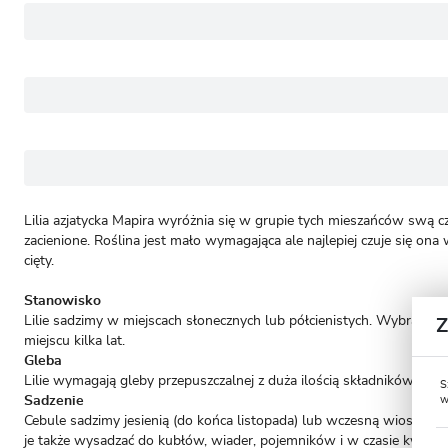
Lilia azjatycka Mapira wyróżnia się w grupie tych mieszańców swą cz
zacienione. Roślina jest mało wymagająca ale najlepiej czuje się on
cięty.
Stanowisko
Lilie sadzimy w miejscach słonecznych lub półcienistych. Wybranie
miejscu kilka lat.
Gleba
Lilie wymagają gleby przepuszczalnej z duża ilością składników odż
S
w
Sadzenie
Cebule sadzimy jesienią (do końca listopada) lub wczesną wiosną (
je także wysadzać do kubłów, wiader, pojemników i w czasie kwitnien