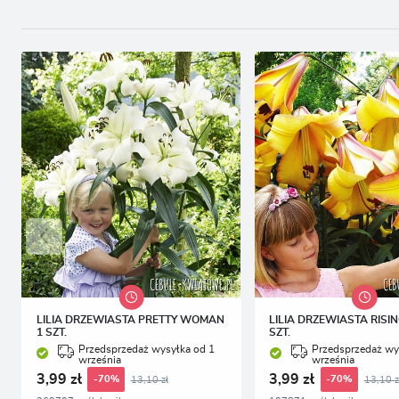
LILIA DRZEWIASTA PRETTY WOMAN
LILIA DRZEWIASTA RISI
1 SZT.
SZT.
Przedsprzedaż wysyłka od 1
Przedsprzedaż wy
września
września
3,99 zł
3,99 zł
13,10 zł
13,10 z
-70%
-70%