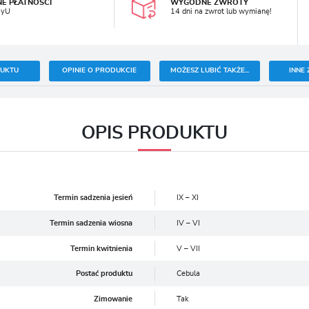
NE PŁATNOŚCI
WYGODNE ZWROTY
ayU
14 dni na zwrot lub wymianę!
DUKTU
OPINIE O PRODUKCIE
MOŻESZ LUBIĆ TAKŻE...
INNE 
OPIS PRODUKTU
Termin sadzenia jesień
IX – XI
Termin sadzenia wiosna
IV – VI
Termin kwitnienia
V – VII
Postać produktu
Cebula
Zimowanie
Tak