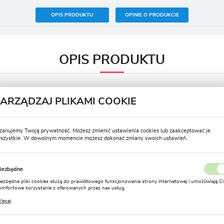
OPIS PRODUKTU
OPINIE O PRODUKCIE
OPIS PRODUKTU
ZARZĄDZAJ PLIKAMI COOKIE
Termin sadzenia wiosna
I – VI
Termin kwitnienia
VII – VIII
zanujemy Twoją prywatność. Możesz zmienić ustawienia cookies lub zaakceptować je
szystkie. W dowolnym momencie możesz dokonać zmiany swoich ustawień.
Postać produktu
Bulwa
USTAWIENIA REGIONALNE
Zimowanie
Nie
iezbędne
Lokalizacja
Rozmiar
6/+
iezbędne pliki cookies służą do prawidłowego funkcjonowania strony internetowej i umożliwiają Ci
Polska
omfortowe korzystanie z oferowanych przez nas usług.
liki cookies odpowiadają na podejmowane przez Ciebie działania w celu m.in. dostosowania Twoich
Głębokość sadzenia (cm)
6-8
ięcej
stawień preferencji prywatności, logowania czy wypełniania formularzy. Dzięki plikom cookies
Język
trona, z której korzystasz, może działać bez zakłóceń.
Stanowisko
Półcień
polski