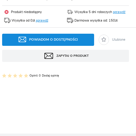
CJA
Produkt niedostępny
Wysyłka 5 dni roboczych
sprawdź
Wysyłka od 0zł
sprawdź
Darmowa wysyłka od: 150zł
POWIADOM O DOSTĘPNOŚCI
Ulubione
ZAPYTAJ O PRODUKT
Opinii: 0
Dodaj opinię