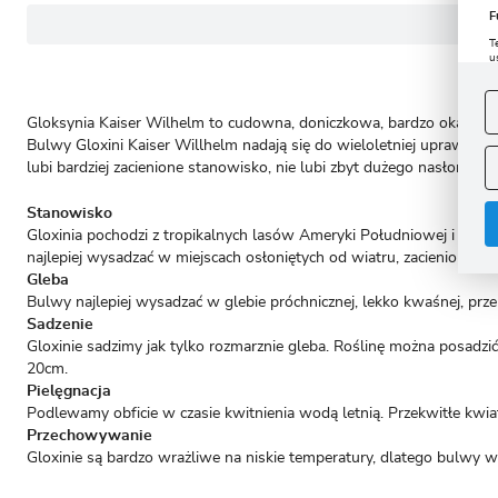
F
T
u
D
W
s
f
Gloksynia Kaiser Wilhelm to cudowna, doniczkowa, bardzo okazała r
Bulwy Gloxini Kaiser Willhelm nadają się do wieloletniej uprawy,
A
lubi bardziej zacienione stanowisko, nie lubi zbyt dużego nasłoneczni
A
C
W
Stanowisko
i
n
Gloxinia pochodzi z tropikalnych lasów Ameryki Południowej i Środko
u
najlepiej wysadzać w miejscach osłoniętych od wiatru, zacienionych l
z
R
Gleba
Bulwy najlepiej wysadzać w glebie próchnicznej, lekko kwaśnej, przep
D
s
Sadzenie
P
Gloxinie sadzimy jak tylko rozmarznie gleba. Roślinę można posadz
W
T
20cm.
p
p
Pielęgnacja
p
Podlewamy obficie w czasie kwitnienia wodą letnią. Przekwitłe k
Przechowywanie
Gloxinie są bardzo wrażliwe na niskie temperatury, dlatego bulwy 