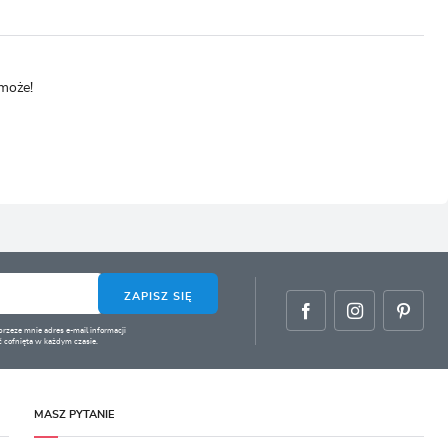
omoże!
ZAPISZ SIĘ
zeze mnie adres e-mail informacji
 cofnięta w każdym czasie.
MASZ PYTANIE