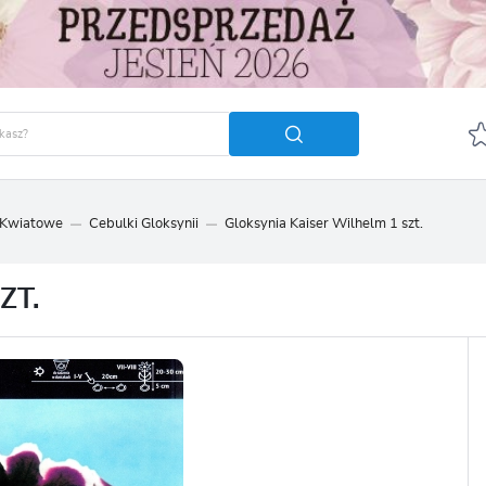
 Kwiatowe
Cebulki Gloksynii
Gloksynia Kaiser Wilhelm 1 szt.
GUJ SIĘ
ZAREJ
POLECA
ZT.
OTRZYMASZ LICZNE DODA
podgląd statusu realizac
podgląd historii zakupó
brak konieczności wprow
możliwość otrzymania r
Zapomniałem hasła