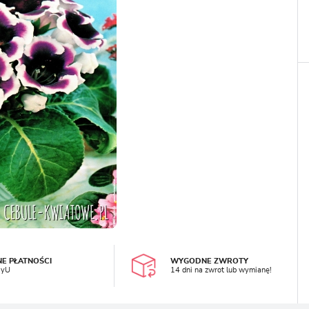
LOGUJ SIĘ
REJESTRA
NE PŁATNOŚCI
WYGODNE ZWROTY
ayU
14 dni na zwrot lub wymianę!