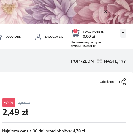
0
TWÓJ KOSZYK
0,00 zł
ULUBIONE
ZALOGUJ SIĘ
Do darmowej wysyłki
brakuje:
150,00 zł
Twój koszyk jest pusty
POPRZEDNI
NASTĘPNY
ESTRUJ SIĘ
NE
Udostępnij
TKOWE KORZYŚCI:
TULIPAN LODOWY NEGRITA
KROKUS WIOSENNY MIX 50
DOUBLE 5 SZT.
SZT.
8.99 zł
19.99 zł
-54%
-54%
19.43 zł
43.32 zł
ji zamówień
w
-74%
9,56 zł
2,49 zł
adzania swoich danych przy kolejnych zakupach
abatów i kuponów promocyjnych
Najniższa cena z 30 dni przed obniżką:
4,78 zł