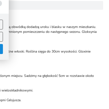
ej
.
tu z białą obwódką dodadzą uroku i blasku w naszym mieszkaniu.
m, zaciemnionym pomieszczeniu do następnego sezonu. Gloksynia
 delikatne włoski. Roślina sięga do 30cm wysokości. Gloxinie
ietlonym miejscu. Sadzimy na głębokość 5cm w rozstawie około
.
i wieloskładnikowymi.
pni Celsjusza.