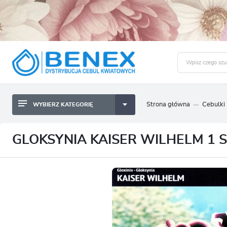
Strona główna
Cebulki
WYBIERZ KATEGORIĘ
BYLINY SADZONKI BULWY
ZALO
CEBULKI KWIATOWE
BYLINY SADZONKI BULWY
GLOKSYNIA KAISER WILHELM 1 S
NASIONA
CEBULKI KWIATOWE
CEBULA DYMKA
NASIONA
CEBULKI I SADZONKI WARZYW
CEBULA DYMKA
SADZONKI TRAW OZDOBNYCH
CEBULKI I SADZONKI WARZYW