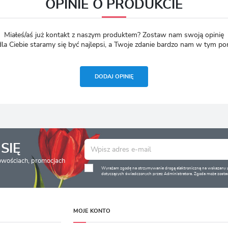
OPINIE O PRODUKCIE
Miałeś/aś już kontakt z naszym produktem? Zostaw nam swoją opinię
dla Ciebie staramy się być najlepsi, a Twoje zdanie bardzo nam w tym p
DODAJ OPINIĘ
SIĘ
nowościach, promocjach
Wyrażam zgodę na otrzymywanie drogą elektroniczną na wskazany pr
dotyczących świadczonych przez Administratora. Zgoda może zostać
MOJE KONTO