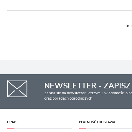
- to 
NEWSLETTER - ZAPISZ 
Zapisz się na newsletter i otrzymuj wiadomości o 
oraz poradach ogrodniczych
O NAS
PŁATNOŚĆ I DOSTAWA