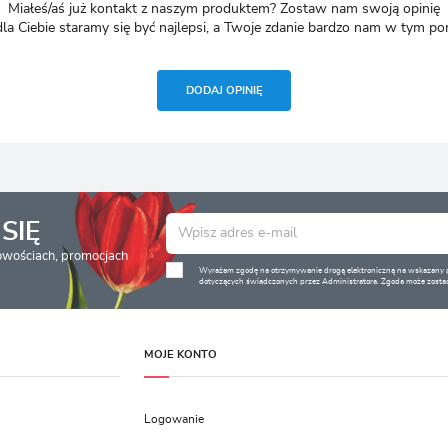
Miałeś/aś już kontakt z naszym produktem? Zostaw nam swoją opinię
dla Ciebie staramy się być najlepsi, a Twoje zdanie bardzo nam w tym p
DODAJ OPINIĘ
SIĘ
nowościach, promocjach
Wyrażam zgodę na otrzymywanie drogą elektroniczną na wskazany pr
dotyczących świadczonych przez Administratora. Zgoda może zostać
MOJE KONTO
Logowanie