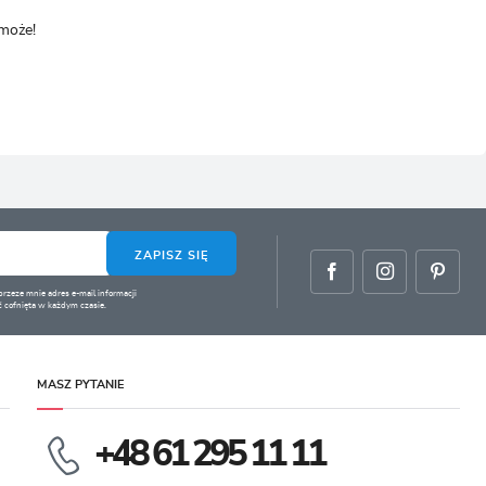
omoże!
ZAPISZ SIĘ
zeze mnie adres e-mail informacji
 cofnięta w każdym czasie.
MASZ PYTANIE
+48 61 295 11 11