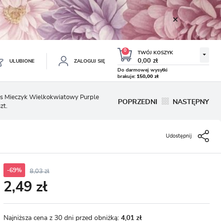
0
TWÓJ KOSZYK
0,00 zł
ULUBIONE
ZALOGUJ SIĘ
Do darmowej wysyłki
brakuje:
150,00 zł
Twój koszyk jest pusty
us Mieczyk Wielkokwiatowy Purple
POPRZEDNI
NASTĘPNY
zt.
ESTRUJ SIĘ
NE
Udostępnij
TKOWE KORZYŚCI:
TULIPAN LODOWY NEGRITA
KROKUS WIOSENNY MIX 50
DOUBLE 5 SZT.
SZT.
8.99 zł
19.99 zł
-54%
-54%
19.43 zł
43.32 zł
ji zamówień
w
-69%
8,03 zł
2,49 zł
adzania swoich danych przy kolejnych zakupach
abatów i kuponów promocyjnych
Najniższa cena z 30 dni przed obniżką:
4,01 zł