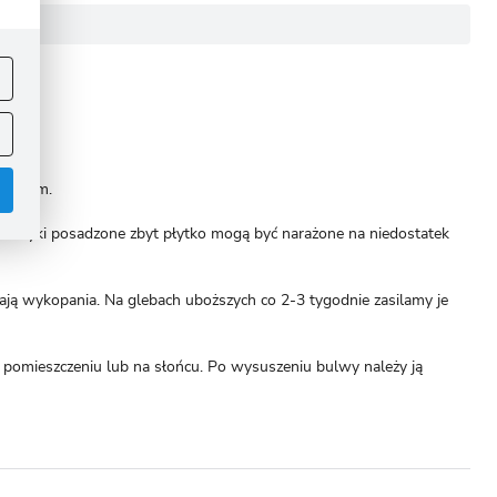
ej
.
kwaśnym.
 Mieczyki posadzone zbyt płytko mogą być narażone na niedostatek
ą wykopania. Na glebach uboższych co 2-3 tygodnie zasilamy je
.
pomieszczeniu lub na słońcu. Po wysuszeniu bulwy należy ją