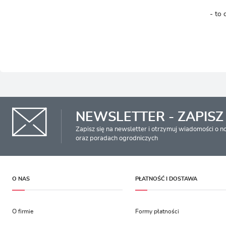
- to 
NEWSLETTER - ZAPISZ 
Zapisz się na newsletter i otrzymuj wiadomości o 
oraz poradach ogrodniczych
O NAS
PŁATNOŚĆ I DOSTAWA
O firmie
Formy płatności