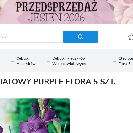
Cebulki
Cebulki Mieczyków
Gladiol
Mieczyków
Wielkokwiatowych
Flora 5 s
GUJ SIĘ
ZAREJ
POLECA
ATOWY PURPLE FLORA 5 SZT.
OTRZYMASZ LICZNE DODA
podgląd statusu realizac
podgląd historii zakupó
brak konieczności wprow
możliwość otrzymania r
Zapomniałem hasła