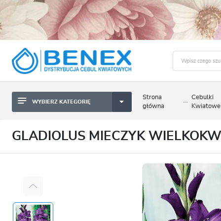
Strona
Cebulki
WYBIERZ KATEGORIĘ
BYLINY SADZONKI BULWY
główna
Kwiatowe
ZALO
CEBULKI KWIATOWE
BYLINY SADZONKI BULWY
GLADIOLUS MIECZYK WIELKOKWI
NASIONA
CEBULKI KWIATOWE
CEBULA DYMKA
NASIONA
CEBULKI I SADZONKI WARZYW
CEBULA DYMKA
SADZONKI TRAW OZDOBNYCH
CEBULKI I SADZONKI WARZYW