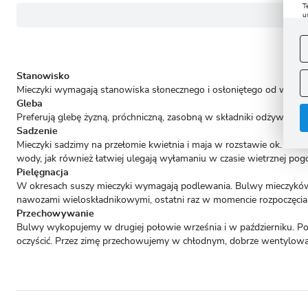
T
u
D
W
s
f
A
Stanowisko
Mieczyki wymagają stanowiska słonecznego i osłoniętego od wiatru
A
Gleba
C
W
i
Preferują glebę żyzną, próchniczną, zasobną w składniki odżywcze 
n
Sadzenie
u
z
Mieczyki sadzimy na przełomie kwietnia i maja w rozstawie ok. 8-10
R
wody, jak również łatwiej ulegają wyłamaniu w czasie wietrznej pog
D
Pielęgnacja
s
W okresach suszy mieczyki wymagają podlewania. Bulwy mieczyków 
P
W
T
nawozami wieloskładnikowymi, ostatni raz w momencie rozpoczęcia 
p
Przechowywanie
p
p
Bulwy wykopujemy w drugiej połowie września i w październiku. Po
oczyścić. Przez zimę przechowujemy w chłodnym, dobrze wentylowa