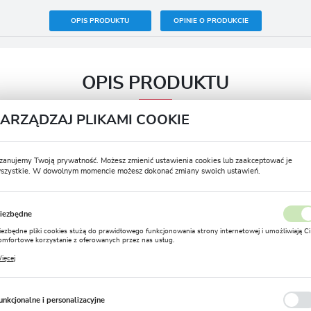
OPIS PRODUKTU
OPINIE O PRODUKCIE
OPIS PRODUKTU
ZARZĄDZAJ PLIKAMI COOKIE
Termin sadzenia wiosna
IV – VI
zanujemy Twoją prywatność. Możesz zmienić ustawienia cookies lub zaakceptować je
szystkie. W dowolnym momencie możesz dokonać zmiany swoich ustawień.
Termin kwitnienia
VII – VIII
USTAWIENIA REGIONALNE
Postać produktu
Bulwa
iezbędne
Lokalizacja
Zimowanie
Nie
iezbędne pliki cookies służą do prawidłowego funkcjonowania strony internetowej i umożliwiają Ci
Polska
omfortowe korzystanie z oferowanych przez nas usług.
Rozmiar
12/14
liki cookies odpowiadają na podejmowane przez Ciebie działania w celu m.in. dostosowania Twoich
ięcej
stawień preferencji prywatności, logowania czy wypełniania formularzy. Dzięki plikom cookies
Język
trona, z której korzystasz, może działać bez zakłóceń.
Głębokość sadzenia (cm)
10
polski
unkcjonalne i personalizacyjne
Stanowisko
Słoneczne