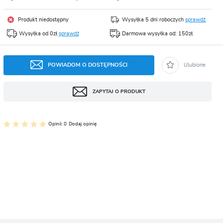
CJA
Produkt niedostępny
Wysyłka 5 dni roboczych
sprawdź
Wysyłka od 0zł
sprawdź
Darmowa wysyłka od: 150zł
POWIADOM O DOSTĘPNOŚCI
Ulubione
ZAPYTAJ O PRODUKT
Opinii: 0
Dodaj opinię