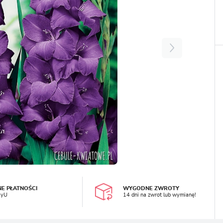
LOGUJ SIĘ
REJESTRA
NE PŁATNOŚCI
WYGODNE ZWROTY
ayU
14 dni na zwrot lub wymianę!