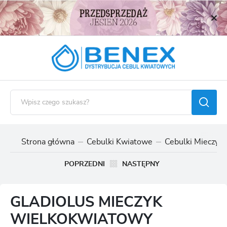
USTAWIENIA REGIONALNE
Lokalizacja
Polska
Język
polski
Waluta
Polski złoty (PLN)
Strona główna
Cebulki Kwiatowe
Cebulki Mieczyk
ZAPISZ
POPRZEDNI
NASTĘPNY
GLADIOLUS MIECZYK
WIELKOKWIATOWY