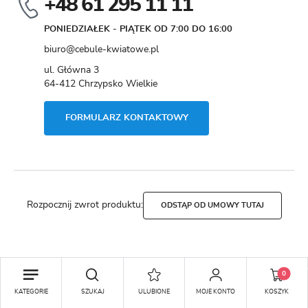
+48 61 295 11 11
PONIEDZIAŁEK - PIĄTEK OD 7:00 DO 16:00
biuro@cebule-kwiatowe.pl
ul. Główna 3
64-412 Chrzypsko Wielkie
FORMULARZ KONTAKTOWY
Rozpocznij zwrot produktu:
ODSTĄP OD UMOWY TUTAJ
Copyright by cebule-kwiatowe.pl
0
Agencja interaktywna
[ti]
Powered by
2ClickShop®
KATEGORIE
SZUKAJ
ULUBIONE
MOJE KONTO
KOSZYK