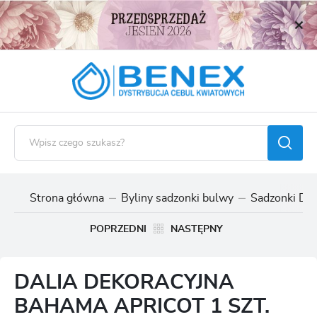
USTAWIENIA REGIONALNE
Lokalizacja
Polska
Język
polski
Waluta
Polski złoty (PLN)
Strona główna
Byliny sadzonki bulwy
Sadzonki Dali
ZAPISZ
POPRZEDNI
NASTĘPNY
DALIA DEKORACYJNA
BAHAMA APRICOT 1 SZT.