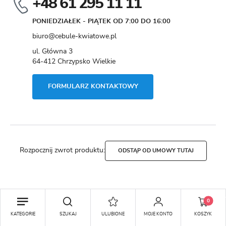
+48 61 295 11 11
PONIEDZIAŁEK - PIĄTEK OD 7:00 DO 16:00
biuro@cebule-kwiatowe.pl
ul. Główna 3
64-412 Chrzypsko Wielkie
FORMULARZ KONTAKTOWY
Rozpocznij zwrot produktu:
ODSTĄP OD UMOWY TUTAJ
Copyright by cebule-kwiatowe.pl
0
Agencja interaktywna
[ti]
Powered by
2ClickShop®
KATEGORIE
SZUKAJ
ULUBIONE
MOJE KONTO
KOSZYK