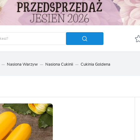
Nasiona Warzyw
Nasiona Cukinii
Cukinia Goldena
GUJ SIĘ
ZAREJ
POLECA
OTRZYMASZ LICZNE DODA
podgląd statusu realizac
podgląd historii zakupó
brak konieczności wprow
możliwość otrzymania r
Zapomniałem hasła