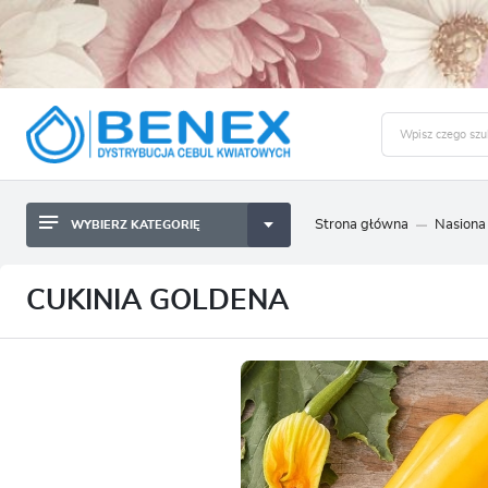
Strona główna
Nasiona
WYBIERZ KATEGORIĘ
BYLINY SADZONKI BULWY
ZALO
CEBULKI KWIATOWE
BYLINY SADZONKI BULWY
CUKINIA GOLDENA
NASIONA
CEBULKI KWIATOWE
CEBULA DYMKA
NASIONA
CEBULKI I SADZONKI WARZYW
CEBULA DYMKA
SADZONKI TRAW OZDOBNYCH
CEBULKI I SADZONKI WARZYW