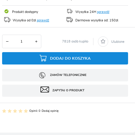
CJA
Produkt dostępny
Wysyłka 24H
sprawdź
Wysyłka od 0zł
sprawdź
Darmowa wysyłka od: 150zł
7818 osób kupiło
Ulubione
DODAJ DO KOSZYKA
ZAMÓW TELEFONICZNIE
ZAPYTAJ O PRODUKT
Opinii: 0
Dodaj opinię