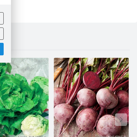
ej
.
.