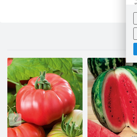
u
D
W
s
f
A
A
C
W
i
n
u
z
R
D
s
P
W
T
p
p
p