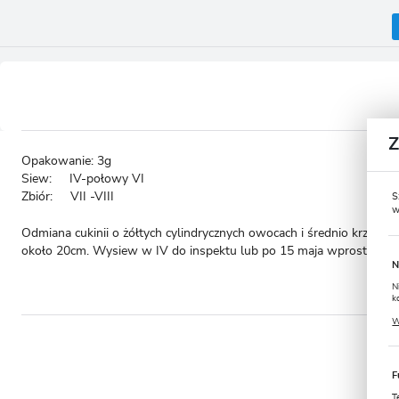
Opakowanie: 3g
Siew: IV-połowy VI
Zbiór: VII -VIII
S
w
Odmiana cukinii o żółtych cylindrycznych owocach i średnio krzacz
około 20cm. Wysiew w IV do inspektu lub po 15 maja wprost do gru
N
N
k
P
W
u
s
- to 
F
T