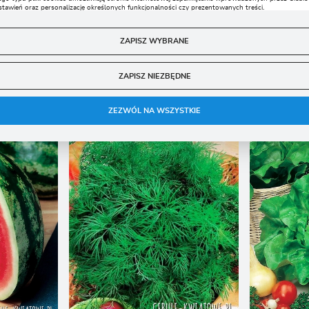
stawień oraz personalizację określonych funkcjonalności czy prezentowanych treści.
Polski złoty (PLN)
DODAJ OPINIĘ
zięki tym plikom cookies możemy zapewnić Ci większy komfort korzystania z funkcjonalności nasz
ięcej
trony poprzez dopasowanie jej do Twoich indywidualnych preferencji. Wyrażenie zgody na
unkcjonalne i personalizacyjne pliki cookies gwarantuje dostępność większej ilości funkcji na stronie
ZAPISZ WYBRANE
ZAPISZ
nalityczne
ZAPISZ NIEZBĘDNE
nalityczne pliki cookies pomagają nam rozwijać się i dostosowywać do Twoich potrzeb.
INNE Z KATEGORII
ookies analityczne pozwalają na uzyskanie informacji w zakresie wykorzystywania witryny
ięcej
nternetowej, miejsca oraz częstotliwości, z jaką odwiedzane są nasze serwisy www. Dane pozwalają
ZEZWÓL NA WSZYSTKIE
am na ocenę naszych serwisów internetowych pod względem ich popularności wśród
żytkowników. Zgromadzone informacje są przetwarzane w formie zanonimizowanej. Wyrażenie
gody na analityczne pliki cookies gwarantuje dostępność wszystkich funkcjonalności.
eklamowe
zięki reklamowym plikom cookies prezentujemy Ci najciekawsze informacje i aktualności na
tronach naszych partnerów.
romocyjne pliki cookies służą do prezentowania Ci naszych komunikatów na podstawie analizy
ięcej
woich upodobań oraz Twoich zwyczajów dotyczących przeglądanej witryny internetowej. Treści
romocyjne mogą pojawić się na stronach podmiotów trzecich lub firm będących naszymi
artnerami oraz innych dostawców usług. Firmy te działają w charakterze pośredników
rezentujących nasze treści w postaci wiadomości, ofert, komunikatów mediów społecznościowych