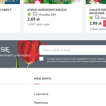
N SWEET
KOPER OGRODOWY KREZUS
SAŁATA KR
MASŁOWA
Wysyłka 24H
Wys
2,65 zł
1,99 zł
15567 osób kupiło
13446 osób k
SIĘ
nowościach, promocjach
Wyrażam zgodę na otrzymywanie drogą elektroniczną na wskazany pr
dotyczących świadczonych przez Administratora. Zgoda może zostać
MOJE KONTO
Logowanie
Rejestracja