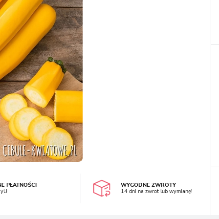
LOGUJ SIĘ
REJESTRA
NE PŁATNOŚCI
WYGODNE ZWROTY
ayU
14 dni na zwrot lub wymianę!