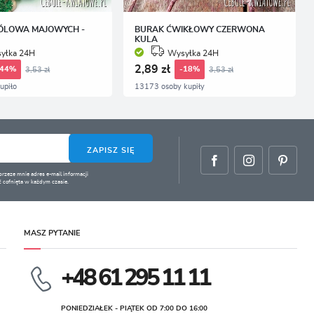
ÓLOWA MAJOWYCH -
BURAK ĆWIKŁOWY CZERWONA
KULA
yłka 24H
Wysyłka 24H
2,89 zł
3,53 zł
3,53 zł
-44%
-18%
upiło
13173 osoby kupiły
ZAPISZ SIĘ
zeze mnie adres e-mail informacji
 cofnięta w każdym czasie.
MASZ PYTANIE
+48 61 295 11 11
PONIEDZIAŁEK - PIĄTEK OD 7:00 DO 16:00