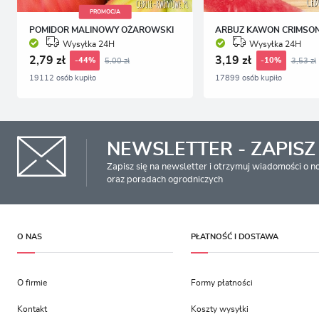
PROMOCJA
POMIDOR MALINOWY OŻAROWSKI
ARBUZ KAWON CRIMSO
Wysyłka 24H
Wysyłka 24H
2,79 zł
3,19 zł
5,00 zł
3,53 zł
-44%
-10%
19112 osób kupiło
17899 osób kupiło
NEWSLETTER - ZAPISZ 
Zapisz się na newsletter i otrzymuj wiadomości o 
oraz poradach ogrodniczych
O NAS
PŁATNOŚĆ I DOSTAWA
O firmie
Formy płatności
Kontakt
Koszty wysyłki