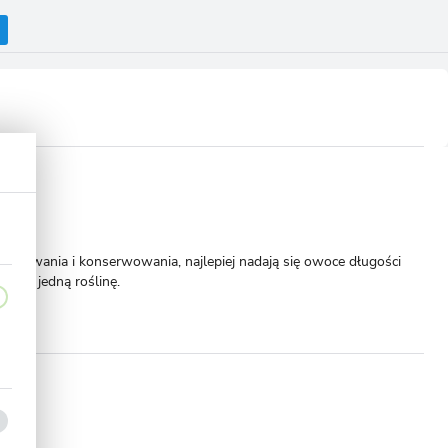
 gotowania i konserwowania, najlepiej nadają się owoce długości
ając jedną roślinę.
omoże!