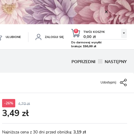
0
TWÓJ KOSZYK
0,00 zł
ULUBIONE
ZALOGUJ SIĘ
Do darmowej wysyłki
brakuje:
150,00 zł
Twój koszyk jest pusty
POPRZEDNI
NASTĘPNY
ESTRUJ SIĘ
NE
Udostępnij
TKOWE KORZYŚCI:
TULIPAN LODOWY NEGRITA
KROKUS WIOSENNY MIX 50
DOUBLE 5 SZT.
SZT.
8.99 zł
19.99 zł
-54%
-54%
19.43 zł
43.32 zł
ji zamówień
w
-26%
4,70 zł
3,49 zł
adzania swoich danych przy kolejnych zakupach
abatów i kuponów promocyjnych
Najniższa cena z 30 dni przed obniżką:
3,19 zł