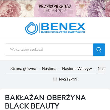
USTAWIENIA REGIONALNE
Lokalizacja
Polska
Język
polski
Waluta
Polski złoty (PLN)
Strona główna
Nasiona
Nasiona Warzyw
Nasion
ZAPISZ
NASTĘPNY
BAKŁAŻAN OBERŻYNA
BLACK BEAUTY