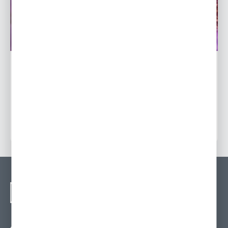
Popularne odmiany astrów – dodaj barwnych akcentów
jesiennemu ogrodowi
16 - 11 - 2023
NEWSLETTER - ZAPISZ
SIĘ
Zapisz się na newsletter i otrzymuj wiadomości o
nowościach, promocjach oraz poradach ogrodniczych