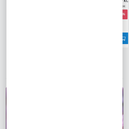
GOŹDZIK BRODATY MIESZANKA
MIESZANKA ANTY 
Wysyłka 24H
Wysyłka 24H
3,09 zł
3,59 zł
3,53 zł
-12%
-24%
6725 osób kupiło
4501 osób kupiło
POWIĄZANE WPISY