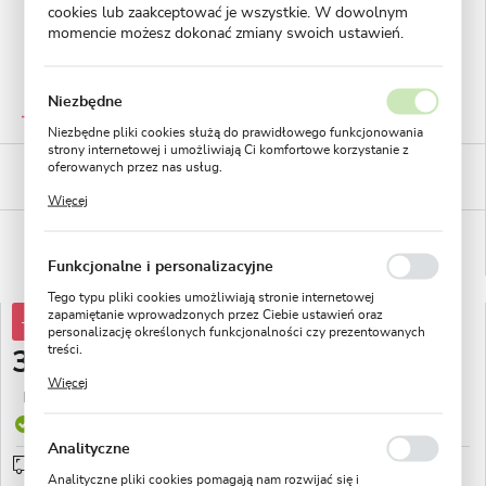
cookies lub zaakceptować je wszystkie. W dowolnym
momencie możesz dokonać zmiany swoich ustawień.
Niezbędne
GWARANTOWANA JAKOŚĆ
Staranna selekcja roślin
Niezbędne pliki cookies służą do prawidłowego funkcjonowania
strony internetowej i umożliwiają Ci komfortowe korzystanie z
BEZPIECZNE PŁATNOŚCI
oferowanych przez nas usług.
płatności PayU
Pliki cookies odpowiadają na podejmowane przez Ciebie działania
Więcej
w celu m.in. dostosowania Twoich ustawień preferencji
prywatności, logowania czy wypełniania formularzy. Dzięki plikom
WYGODNE ZWROTY
cookies strona, z której korzystasz, może działać bez zakłóceń.
14 dni na zwrot lub wymianę!
Funkcjonalne i personalizacyjne
Tego typu pliki cookies umożliwiają stronie internetowej
zapamiętanie wprowadzonych przez Ciebie ustawień oraz
-12%
3,53 zł
personalizację określonych funkcjonalności czy prezentowanych
treści.
3,09 zł
Dzięki tym plikom cookies możemy zapewnić Ci większy komfort
Więcej
korzystania z funkcjonalności naszej strony poprzez dopasowanie
Najniższa cena z 30 dni przed obniżką:
2,79 zł
jej do Twoich indywidualnych preferencji. Wyrażenie zgody na
funkcjonalne i personalizacyjne pliki cookies gwarantuje
Produkt dostępny
dostępność większej ilości funkcji na stronie.
Analityczne
Wysyłka 24H
sprawdź
Analityczne pliki cookies pomagają nam rozwijać się i