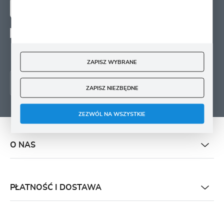
ZAPISZ SIĘ
Wyrażam zgodę na otrzymywanie drogą elektroniczną na wskazany przeze mnie
adres e-mail informacji
dotyczących świadczonych przez Administratora. Zgoda może zostać cofnięta w
każdym czasie.
ZAPISZ WYBRANE
ZAPISZ NIEZBĘDNE
ZEZWÓL NA WSZYSTKIE
O NAS
PŁATNOŚĆ I DOSTAWA