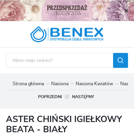
USTAWIENIA REGIONALNE
Lokalizacja
Polska
Język
polski
Waluta
Polski złoty (PLN)
Strona główna
Nasiona
Nasiona Kwiatów
Nasio
ZAPISZ
POPRZEDNI
NASTĘPNY
ASTER CHIŃSKI IGIEŁKOWY
BEATA - BIAŁY