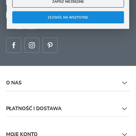
ZAPISZ NIEZBĘDNE
ZAPISZ SIĘ
Wyrażam zgodę na otrzymywanie drogą elektroniczną na wskazany przeze mnie
ZEZWÓL NA WSZYSTKIE
adres e-mail informacji
dotyczących świadczonych przez Administratora. Zgoda może zostać cofnięta w
każdym czasie.
O NAS
PŁATNOŚĆ I DOSTAWA
MOJE KONTO