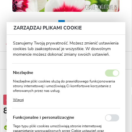
ZARZĄDZAJ PLIKAMI COOKIE
GWARANTOWANA JAKOŚĆ
Szanujemy Twoją prywatność. Możesz zmienić ustawienia
Staranna selekcja roślin
cookies lub zaakceptować je wszystkie. W dowolnym
momencie możesz dokonać zmiany swoich ustawień.
BEZPIECZNE PŁATNOŚCI
płatności PayU
Niezbędne
WYGODNE ZWROTY
14 dni na zwrot lub wymianę!
Niezbędne pliki cookies służą do prawidłowego funkcjonowania
strony internetowej i umożliwiają Ci komfortowe korzystanie z
oferowanych przez nas usług.
Pliki cookies odpowiadają na podejmowane przez Ciebie działania
-30%
12,86 zł
Więcej
w celu m.in. dostosowania Twoich ustawień preferencji
prywatności, logowania czy wypełniania formularzy. Dzięki plikom
8,99 zł
cookies strona, z której korzystasz, może działać bez zakłóceń.
Funkcjonalne i personalizacyjne
Najniższa cena z 30 dni przed obniżką:
4,90 zł
Tego typu pliki cookies umożliwiają stronie internetowej
Produkt dostępny
zapamiętanie wprowadzonych przez Ciebie ustawień oraz