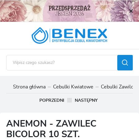
USTAWIENIA REGIONALNE
Lokalizacja
Polska
Język
polski
Waluta
Polski złoty (PLN)
Strona główna
Cebulki Kwiatowe
Cebulki Zawilc
ZAPISZ
POPRZEDNI
NASTĘPNY
ANEMON - ZAWILEC
BICOLOR 10 SZT.