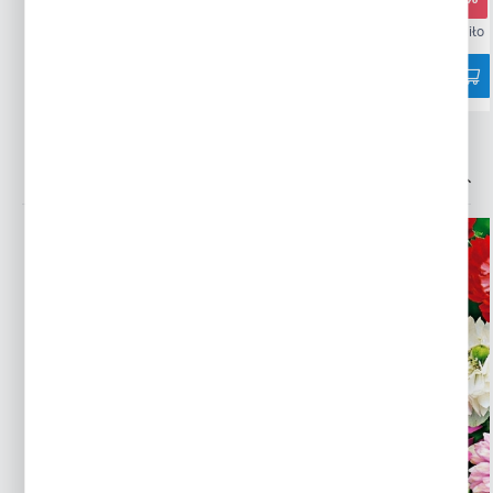
270053 osoby kupiły
108127 osób kupiło
INNE Z KATEGORII