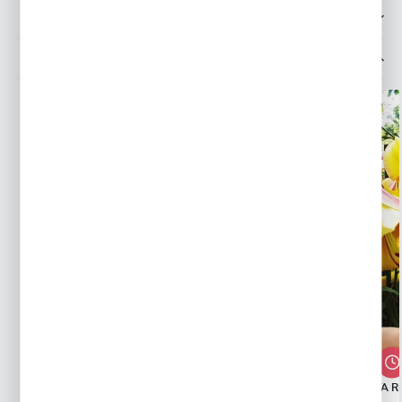
OPINIE O PRODUKCIE
MOŻESZ LUBIĆ TAKŻE...
LILIA DRZEWIASTA PRETTY WOMAN 1
LILIA DRZEWIASTA R
SZT.
SZT.