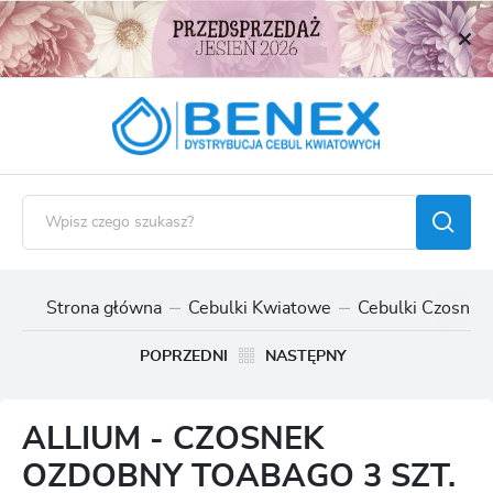
USTAWIENIA REGIONALNE
Lokalizacja
Polska
Język
polski
Waluta
Polski złoty (PLN)
Strona główna
Cebulki Kwiatowe
Cebulki Czosnk
ZAPISZ
POPRZEDNI
NASTĘPNY
ALLIUM - CZOSNEK
OZDOBNY TOABAGO 3 SZT.