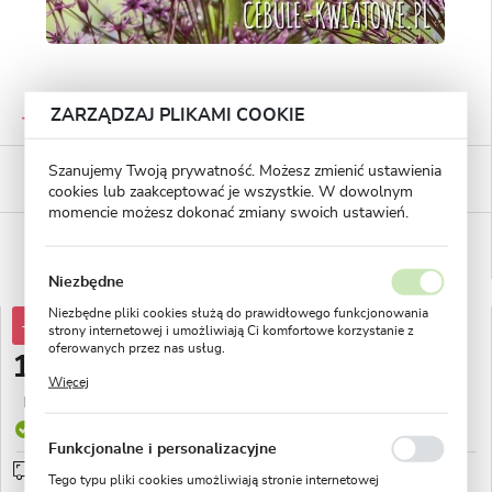
GWARANTOWANA JAKOŚĆ
ZARZĄDZAJ PLIKAMI COOKIE
Staranna selekcja roślin
BEZPIECZNE PŁATNOŚCI
Szanujemy Twoją prywatność. Możesz zmienić ustawienia
płatności PayU
cookies lub zaakceptować je wszystkie. W dowolnym
momencie możesz dokonać zmiany swoich ustawień.
WYGODNE ZWROTY
14 dni na zwrot lub wymianę!
Niezbędne
Niezbędne pliki cookies służą do prawidłowego funkcjonowania
-30%
19,69 zł
strony internetowej i umożliwiają Ci komfortowe korzystanie z
oferowanych przez nas usług.
13,77 zł
Pliki cookies odpowiadają na podejmowane przez Ciebie działania
Więcej
w celu m.in. dostosowania Twoich ustawień preferencji
Najniższa cena z 30 dni przed obniżką:
5,21 zł
prywatności, logowania czy wypełniania formularzy. Dzięki plikom
cookies strona, z której korzystasz, może działać bez zakłóceń.
Produkt dostępny
Funkcjonalne i personalizacyjne
Przedsprzedaż wysyłka od 1 września
sprawdź
Tego typu pliki cookies umożliwiają stronie internetowej