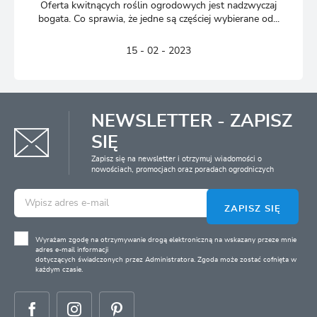
Oferta kwitnących roślin ogrodowych jest nadzwyczaj
bogata. Co sprawia, że jedne są częściej wybierane od...
15 - 02 - 2023
NEWSLETTER - ZAPISZ
SIĘ
Zapisz się na newsletter i otrzymuj wiadomości o
nowościach, promocjach oraz poradach ogrodniczych
ZAPISZ SIĘ
Wyrażam zgodę na otrzymywanie drogą elektroniczną na wskazany przeze mnie
adres e-mail informacji
dotyczących świadczonych przez Administratora. Zgoda może zostać cofnięta w
każdym czasie.