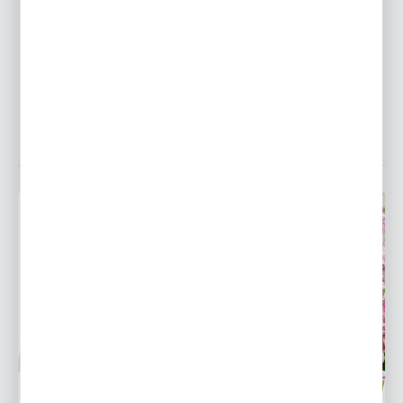
Co należy wziąć pod uwagę wybierając rośliny do
ogrodu?
25 - 05 - 2026
NAJPOPULARNIEJSZE