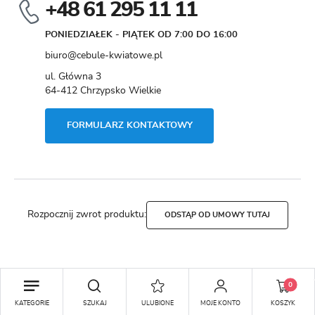
+48 61 295 11 11
PONIEDZIAŁEK - PIĄTEK OD 7:00 DO 16:00
biuro@cebule-kwiatowe.pl
ul. Główna 3
64-412 Chrzypsko Wielkie
FORMULARZ KONTAKTOWY
Rozpocznij zwrot produktu:
ODSTĄP OD UMOWY TUTAJ
Copyright by cebule-kwiatowe.pl
0
Agencja interaktywna
[ti]
Powered by
2ClickShop®
KATEGORIE
SZUKAJ
ULUBIONE
MOJE KONTO
KOSZYK