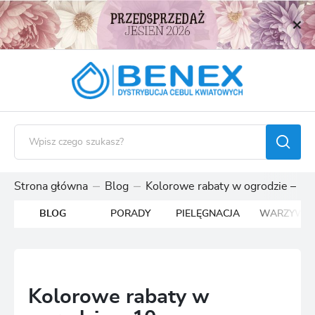
USTAWIENIA REGIONALNE
Lokalizacja
Polska
Język
polski
Waluta
Polski złoty (PLN)
Strona główna
Blog
Kolorowe rabaty w ogrodzie – 10
BLOG
PORADY
PIELĘGNACJA
WARZYWA
ZAPISZ
Kolorowe rabaty w