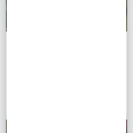
Helleborus-Ciemiernik - uprawa i pielęgnacja
Ciemierniki to kwiaty należące do rodziny jaskrowatych.
Gatunek ten lubuje się w niskich temperaturach i jego
kwiaty możemy zobaczyć między listopadem, a
kwietniem...
22 - 01 - 2019