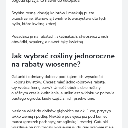
pogoda sprzyja, to nawet do listopada.
Szybko rosną, dodają kolorów i maskują puste
przestrzenie. Stanowią świetne towarzystwo dla tych
bylin, które kwitną krócej.
Posadzisz je na rabatach, skalniakach, stworzysz z nich
obwódki, szpalery, a nawet łąkę kwietną.
Jak wybrać rośliny jednoroczne
na rabaty wiosenne?
Gatunki i odmiany dobierz pod kątem ich wysokości
i koloru kwiatów. Chcesz mieć jednokolorową rabatę,
czy wolisz feerię barw? Umieść obok siebie rośliny
o różnym czasie kwitnienia, a unikniesz widoku w połowie
pustego ogrodu, kiedy część z nich przekwitnie.
Nasiona włóż do dołków głębokich na ok. 1 cm, przysyp
lekko ziemią i podlej. Niektóre posiejesz już pod koniec
marca (groszek pachnący, smagliczkę i rezedę). Gatunki
wrażliwe na przymrozki wysiewaj w drugiej połowie maja