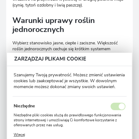
(cynię, tytoń ozdobny i lwią paszczę).
Warunki uprawy roślin
jednorocznych
Wybierz stanowisko jasne, ciepłe i zaciszne. Większość
roślin jednorocznych cechuje się krótkim systemem
korzeniowym, więc wymaga regularnego podlewania.
ZARZĄDZAJ PLIKAMI COOKIE
Zbyt lekkie piaszczyste podłoże dociążysz torfem,
sprawiając, że nie będzie za szybko przesychało.
Szanujemy Twoją prywatność. Możesz zmienić ustawienia
cookies lub zaakceptować je wszystkie. W dowolnym
Gliniastą, zbitą i słabo przepuszczalną ziemię rozluźnisz
momencie możesz dokonać zmiany swoich ustawień.
piaskiem lub torfem. Poprawisz jej strukturę, dzięki czemu
rośliny swobodnie rozwiną korzenie i będą pobierały wodę
oraz składniki odżywcze.
Niezbędne
Niezbędne pliki cookies służą do prawidłowego funkcjonowania
Inspiracje na rabaty – jakie
strony internetowej i umożliwiają Ci komfortowe korzystanie z
oferowanych przez nas usług.
kolory i jakie kwiaty łączyć?
Pliki cookies odpowiadają na podejmowane przez Ciebie działania
Więcej
w celu m.in. dostosowania Twoich ustawień preferencji