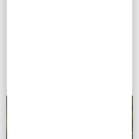
Tuberoza wonna - wyjątkowy kwiat o wspaniałym
zapachu
Tuberoza wonna (Polianthes Tuberosa) to kwiat o
wyjątkowym zapachu i niebanalnym wyglądzie. To
właśnie te cechy sprawiają, że roślina ta jest tak
atrakcyjna i pożądana...
12 - 12 - 2018