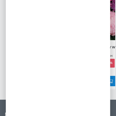
GOŹDZIK BRODATY MIESZANKA
ASTER PEONIOWY W
MIESZANKA
Wysyłka 24H
Wysyłka 24H
3,09 zł
3,53 zł
-12%
2,79 zł
-21%
6725 osób kupiło
4907 osób kupiło
NEWSLETTER - ZAPISZ