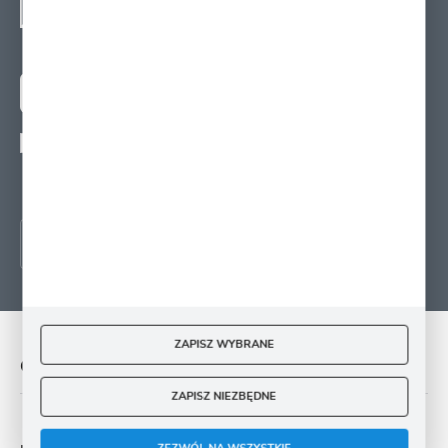
SIĘ
Zapisz się na newsletter i otrzymuj wiadomości o
nowościach, promocjach oraz poradach ogrodniczych
ZAPISZ SIĘ
Wyrażam zgodę na otrzymywanie drogą elektroniczną na wskazany przeze mnie
adres e-mail informacji
dotyczących świadczonych przez Administratora. Zgoda może zostać cofnięta w
każdym czasie.
ZAPISZ WYBRANE
O NAS
ZAPISZ NIEZBĘDNE