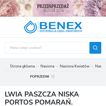
USTAWIENIA REGIONALNE
Lokalizacja
Polska
Język
polski
Waluta
Polski złoty (PLN)
Strona główna
Nasiona
Nasiona Kwiatów
Nasion
ZAPISZ
POPRZEDNI
LWIA PASZCZA NISKA
PORTOS POMARAŃ.