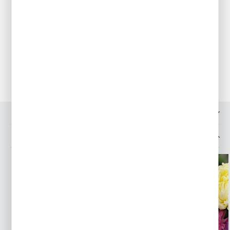
umiarkowanie wilgotnej. Stanowisko słoneczne. Nasiona
wysiewamy do skrzynek w szklarni. Siewki pikujemy do
doniczek torfowych. Zahartowaną rozsadę wysadzamy
na miejsce stałe z początkiem maja. Zastosowanie: misy,
obwódki, kwietniki, rabaty, grzędy kwiatowe. Zakwita wraz
z nachyłkiem, kosmosem i ostróżką.
OPINIE O PRODUKCIE
INNE Z KATEGORII