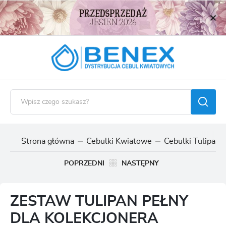
USTAWIENIA REGIONALNE
Lokalizacja
Polska
Język
polski
Waluta
Polski złoty (PLN)
Strona główna
Cebulki Kwiatowe
Cebulki Tulipan
ZAPISZ
POPRZEDNI
NASTĘPNY
ZESTAW TULIPAN PEŁNY
DLA KOLEKCJONERA