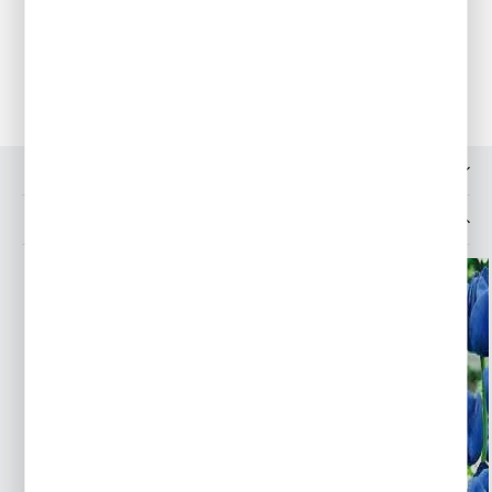
przechowujemy w w koszykach w suchym i przewiewnym
miejscu. Tulipany mogą pozostawać w ogrodzie bez
wykopywania przez kilka lat.
OPINIE O PRODUKCIE
INNE Z KATEGORII