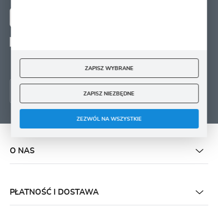
ZAPISZ SIĘ
Wyrażam zgodę na otrzymywanie drogą elektroniczną na wskazany przeze mnie
adres e-mail informacji
dotyczących świadczonych przez Administratora. Zgoda może zostać cofnięta w
każdym czasie.
ZAPISZ WYBRANE
ZAPISZ NIEZBĘDNE
ZEZWÓL NA WSZYSTKIE
O NAS
PŁATNOŚĆ I DOSTAWA