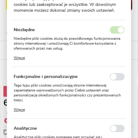
cookies lub zaakceptować je wszystkie. W dowolnym
momencie możesz dokonać zmiany swoich ustawień.
GWARANTOWANA JAKOŚĆ
Niezbędne
Staranna selekcja roślin
Niezbędne pliki cookies służą do prawidłowego funkcjonowania
strony internetowej i umożliwiają Ci komfortowe korzystanie z
BEZPIECZNE PŁATNOŚCI
oferowanych przez nas usług.
płatności PayU
Pliki cookies odpowiadają na podejmowane przez Ciebie działania
Więcej
w celu m.in. dostosowania Twoich ustawień preferencji
prywatności, logowania czy wypełniania formularzy. Dzięki plikom
WYGODNE ZWROTY
cookies strona, z której korzystasz, może działać bez zakłóceń.
14 dni na zwrot lub wymianę!
Funkcjonalne i personalizacyjne
Tego typu pliki cookies umożliwiają stronie internetowej
zapamiętanie wprowadzonych przez Ciebie ustawień oraz
-10%
75,39 zł
personalizację określonych funkcjonalności czy prezentowanych
treści.
67,86 zł
Dzięki tym plikom cookies możemy zapewnić Ci większy komfort
Więcej
korzystania z funkcjonalności naszej strony poprzez dopasowanie
Najniższa cena z 30 dni przed obniżką:
75,39 zł
jej do Twoich indywidualnych preferencji. Wyrażenie zgody na
Produkt niedostępny
funkcjonalne i personalizacyjne pliki cookies gwarantuje
dostępność większej ilości funkcji na stronie.
Analityczne
Wysyłka od 0zł
sprawdź
Analityczne pliki cookies pomagają nam rozwijać się i