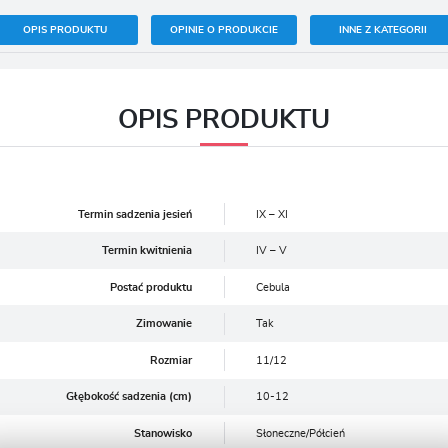
OPIS PRODUKTU
OPINIE O PRODUKCIE
INNE Z KATEGORII
OPIS PRODUKTU
Termin sadzenia jesień
IX – XI
Termin kwitnienia
IV – V
Postać produktu
Cebula
Zimowanie
Tak
Rozmiar
11/12
Głębokość sadzenia (cm)
10-12
Stanowisko
Słoneczne/Półcień