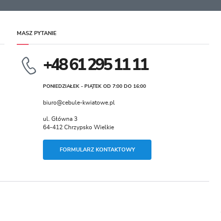
MASZ PYTANIE
+48 61 295 11 11
PONIEDZIAŁEK - PIĄTEK OD 7:00 DO 16:00
biuro@cebule-kwiatowe.pl
ul. Główna 3
64-412 Chrzypsko Wielkie
FORMULARZ KONTAKTOWY