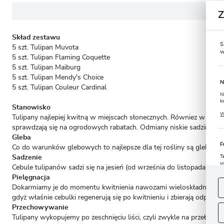
Skład zestawu
S
5 szt. Tulipan Muvota
w
5 szt. Tulipan Flaming Coquette
5 szt. Tulipan Maiburg
5 szt. Tulipan Mendy's Choice
N
5 szt. Tulipan Couleur Cardinal
N
k
Stanowisko
P
W
Tulipany najlepiej kwitną w miejscach słonecznych. Równiez w otocz
u
s
sprawdzają się na ogrodowych rabatach. Odmiany niskie sadzimy ta
Gleba
F
Co do warunków glebowych to najlepsze dla tej rośliny są gleby le
Sadzenie
T
u
Cebule tulipanów sadzi się na jesień (od września do listopada) ab
D
W
Pielęgnacja
s
f
Dokarmiamy je do momentu kwitnienia nawozami wieloskładnikowymi.
gdyż właśnie cebulki regenerują się po kwitnieniu i zbierają odpowi
A
Przechowywanie
Tulipany wykopujemy po zeschnięciu liści, czyli zwykle na przełom
A