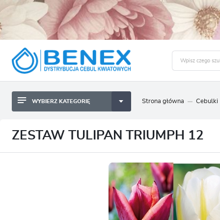
Strona główna
Cebulki
WYBIERZ KATEGORIĘ
BYLINY SADZONKI BULWY
ZALO
CEBULKI KWIATOWE
BYLINY SADZONKI BULWY
ZESTAW TULIPAN TRIUMPH 12
NASIONA
CEBULKI KWIATOWE
CEBULA DYMKA
NASIONA
CEBULKI I SADZONKI WARZYW
CEBULA DYMKA
SADZONKI TRAW OZDOBNYCH
CEBULKI I SADZONKI WARZYW