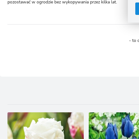
pozostawać w ogrodzie bez wykopywania przez kilka lat.
C
W
i
n
u
z
R
D
s
- to 
P
W
T
p
p
p