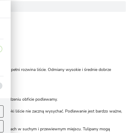
 te w pełni rozwina liście. Odmiany wysokie i średnie dobrze
o posadzeniu obficie podlewamy.
ej
.
opóki liście nie zaczną wysychać. Podlewanie jest bardzo ważne,
w koszykach w suchym i przewiewnym miejscu. Tulipany mogą