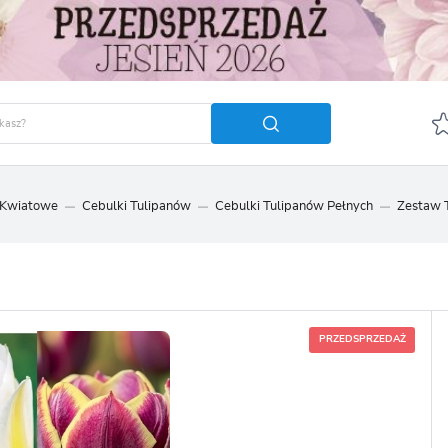
 Kwiatowe
Cebulki Tulipanów
Cebulki Tulipanów Pełnych
Zestaw 
GUJ SIĘ
ZAREJ
POLECA
OTRZYMASZ LICZNE DODA
podgląd statusu realizac
PRZEDSPRZEDAŻ
podgląd historii zakupó
brak konieczności wprow
możliwość otrzymania r
Zapomniałem hasła