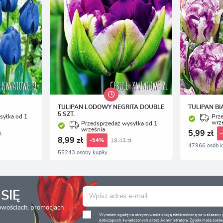
.
TULIPAN LODOWY NEGRITA DOUBLE
TULIPAN BI
5 SZT.
syłka od 1
Prz
wrz
Przedsprzedaż wysyłka od 1
września
5,99 zł
ł
8,99 zł
19,43 zł
-54%
47966 osób k
55243 osoby kupiły
SIĘ
nowościach, promocjach
Wyrażam zgodę na otrzymywanie drogą elektroniczną na wskazany pr
dotyczących świadczonych przez Administratora. Zgoda może zostać