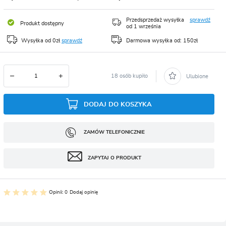
CJA
Przedsprzedaż wysyłka
sprawdź
Produkt dostępny
od 1 września
Wysyłka od 0zł
sprawdź
Darmowa wysyłka od: 150zł
18 osób kupiło
Ulubione
DODAJ DO KOSZYKA
ZAMÓW TELEFONICZNIE
ZAPYTAJ O PRODUKT
Opinii: 0
Dodaj opinię