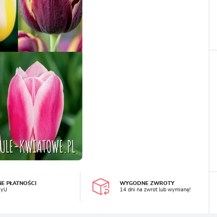
LOGUJ SIĘ
REJESTRA
NE PŁATNOŚCI
WYGODNE ZWROTY
ayU
14 dni na zwrot lub wymianę!