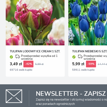
TULIPAN LODOWY ICE CREAM 1 SZT.
TULIPAN NIEBIESKI 5 SZT
Przedsprzedaż wysyłka od 1
Przedsprzedaż wy
września
września
3,49 zł
5,99 zł
5,99 zł
14,44 z
-42%
-59%
69716 osób kupiło
59911 osób kupiło
NEWSLETTER - ZAPISZ 
Zapisz się na newsletter i otrzymuj wiadomości o 
oraz poradach ogrodniczych