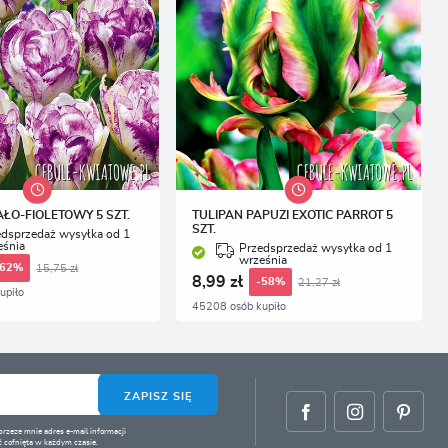
AŁO-FIOLETOWY 5 SZT.
TULIPAN PAPUZI EXOTIC PARROT 5
SZT.
edsprzedaż wysyłka od 1
eśnia
Przedsprzedaż wysyłka od 1
września
15,75 zł
-62%
8,99 zł
21,27 zł
-58%
upiło
45208 osób kupiło
ZAPISZ SIĘ
zeze mnie adres e-mail informacji
 cofnięta w każdym czasie.