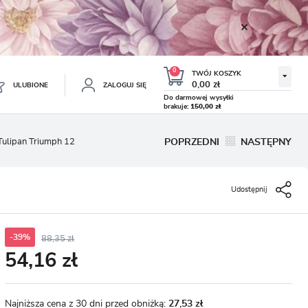
0
TWÓJ KOSZYK
0,00 zł
ULUBIONE
ZALOGUJ SIĘ
Do darmowej wysyłki
brakuje:
150,00 zł
Twój koszyk jest pusty
Tulipan Triumph 12
POPRZEDNI
NASTĘPNY
ESTRUJ SIĘ
NE
Udostępnij
TKOWE KORZYŚCI:
TULIPAN LODOWY NEGRITA
KROKUS WIOSENNY MIX 50
DOUBLE 5 SZT.
SZT.
8.99 zł
19.99 zł
-54%
-54%
19.43 zł
43.32 zł
ji zamówień
w
-39%
88,35 zł
54,16 zł
adzania swoich danych przy kolejnych zakupach
abatów i kuponów promocyjnych
Najniższa cena z 30 dni przed obniżką:
27,53 zł