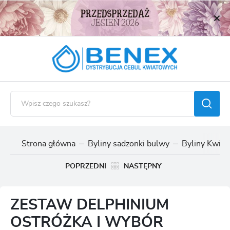
USTAWIENIA REGIONALNE
Lokalizacja
Polska
Język
polski
Waluta
Polski złoty (PLN)
Strona główna
Byliny sadzonki bulwy
Byliny Kwitn
ZAPISZ
POPRZEDNI
NASTĘPNY
ZESTAW DELPHINIUM
OSTRÓŻKA I WYBÓR