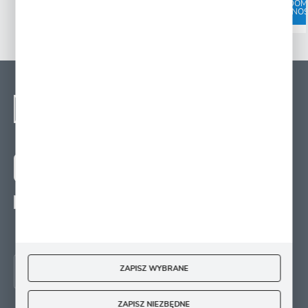
POWIADOM O
POWIADOM
DOSTĘPNOŚCI
DOSTĘPNOŚ
NEWSLETTER - ZAPISZ
SIĘ
Zapisz się na newsletter i otrzymuj wiadomości o
nowościach, promocjach oraz poradach ogrodniczych
ZAPISZ SIĘ
Wyrażam zgodę na otrzymywanie drogą elektroniczną na wskazany przeze mnie
adres e-mail informacji
dotyczących świadczonych przez Administratora. Zgoda może zostać cofnięta w
każdym czasie.
ZAPISZ WYBRANE
ZAPISZ NIEZBĘDNE