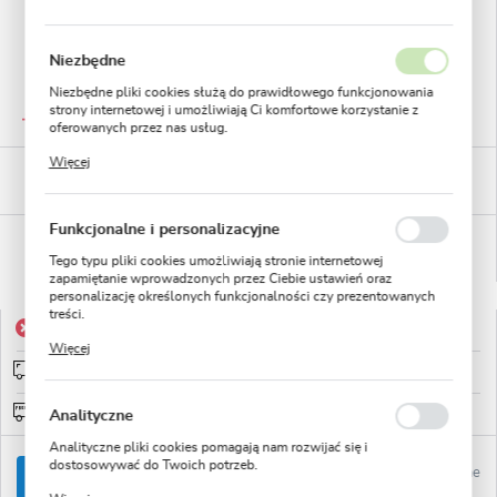
Niezbędne
Niezbędne pliki cookies służą do prawidłowego funkcjonowania
GWARANTOWANA JAKOŚĆ
strony internetowej i umożliwiają Ci komfortowe korzystanie z
Staranna selekcja roślin
oferowanych przez nas usług.
Pliki cookies odpowiadają na podejmowane przez Ciebie działania
Więcej
w celu m.in. dostosowania Twoich ustawień preferencji
BEZPIECZNE PŁATNOŚCI
prywatności, logowania czy wypełniania formularzy. Dzięki plikom
płatności PayU
cookies strona, z której korzystasz, może działać bez zakłóceń.
Funkcjonalne i personalizacyjne
WYGODNE ZWROTY
14 dni na zwrot lub wymianę!
Tego typu pliki cookies umożliwiają stronie internetowej
zapamiętanie wprowadzonych przez Ciebie ustawień oraz
personalizację określonych funkcjonalności czy prezentowanych
treści.
Produkt niedostępny
Dzięki tym plikom cookies możemy zapewnić Ci większy komfort
Więcej
korzystania z funkcjonalności naszej strony poprzez dopasowanie
Wysyłka od 0zł
sprawdź
jej do Twoich indywidualnych preferencji. Wyrażenie zgody na
funkcjonalne i personalizacyjne pliki cookies gwarantuje
dostępność większej ilości funkcji na stronie.
Darmowa wysyłka od: 150zł
Analityczne
Analityczne pliki cookies pomagają nam rozwijać się i
dostosowywać do Twoich potrzeb.
Ulubione
POWIADOM O DOSTĘPNOŚCI
Cookies analityczne pozwalają na uzyskanie informacji w zakresie