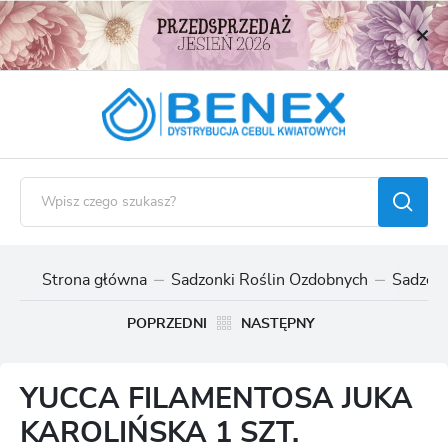
USTAWIENIA REGIONALNE
Lokalizacja
Polska
Język
polski
Waluta
Polski złoty (PLN)
Strona główna
Sadzonki Roślin Ozdobnych
Sadzonk
ZAPISZ
POPRZEDNI
NASTĘPNY
YUCCA FILAMENTOSA JUKA
KAROLIŃSKA 1 SZT.