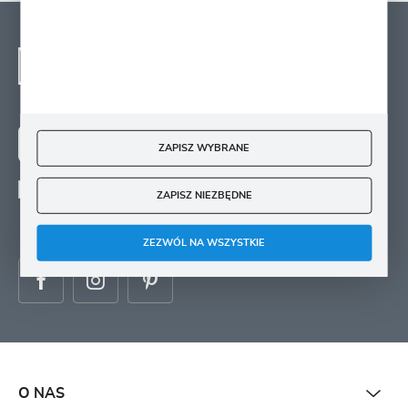
NEWSLETTER - ZAPISZ
SIĘ
Zapisz się na newsletter i otrzymuj wiadomości o
nowościach, promocjach oraz poradach ogrodniczych
ZAPISZ WYBRANE
ZAPISZ SIĘ
Wyrażam zgodę na otrzymywanie drogą elektroniczną na wskazany przeze mnie
ZAPISZ NIEZBĘDNE
adres e-mail informacji
dotyczących świadczonych przez Administratora. Zgoda może zostać cofnięta w
każdym czasie.
ZEZWÓL NA WSZYSTKIE
O NAS