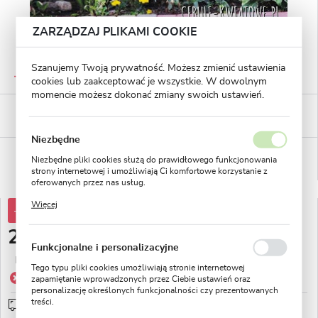
ZARZĄDZAJ PLIKAMI COOKIE
GWARANTOWANA JAKOŚĆ
Szanujemy Twoją prywatność. Możesz zmienić ustawienia
Staranna selekcja roślin
cookies lub zaakceptować je wszystkie. W dowolnym
momencie możesz dokonać zmiany swoich ustawień.
BEZPIECZNE PŁATNOŚCI
płatności PayU
Niezbędne
WYGODNE ZWROTY
Niezbędne pliki cookies służą do prawidłowego funkcjonowania
14 dni na zwrot lub wymianę!
strony internetowej i umożliwiają Ci komfortowe korzystanie z
oferowanych przez nas usług.
Pliki cookies odpowiadają na podejmowane przez Ciebie działania
Więcej
w celu m.in. dostosowania Twoich ustawień preferencji
-80%
15,03 zł
prywatności, logowania czy wypełniania formularzy. Dzięki plikom
cookies strona, z której korzystasz, może działać bez zakłóceń.
2,99 zł
Funkcjonalne i personalizacyjne
Najniższa cena z 30 dni przed obniżką:
7,52 zł
Tego typu pliki cookies umożliwiają stronie internetowej
Produkt niedostępny
zapamiętanie wprowadzonych przez Ciebie ustawień oraz
personalizację określonych funkcjonalności czy prezentowanych
treści.
Wysyłka 5 dni roboczych
sprawdź
Dzięki tym plikom cookies możemy zapewnić Ci większy komfort