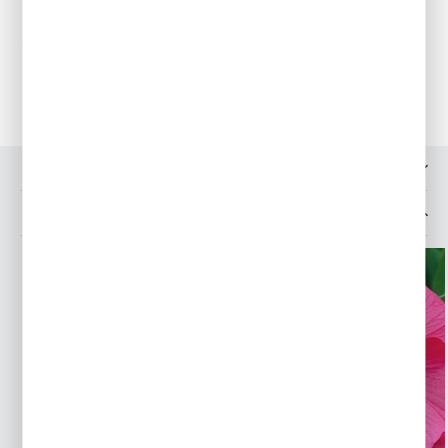
dodawać do wody nawóz płynny, by umocnić roślinę.
Przechowywanie
Juka jest mrozoodporna, jednak warto w zimowe dni
zabezpieczyć jej korzeń gałązkami świerkowymi, aby nie zmarzły.
OPINIE O PRODUKCIE
INNE Z KATEGORII