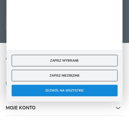
dotyczących świadczonych przez Administratora. Zgoda może zostać cofnięta w
każdym czasie.
O NAS
ZAPISZ WYBRANE
ZAPISZ NIEZBĘDNE
PŁATNOŚĆ I DOSTAWA
ZEZWÓL NA WSZYSTKIE
MOJE KONTO