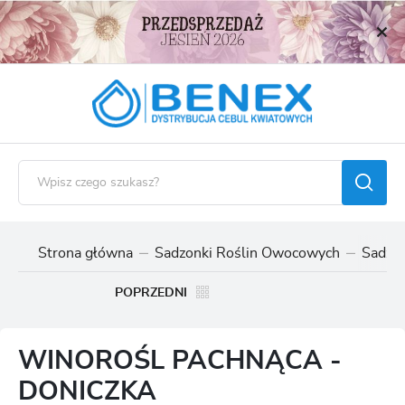
USTAWIENIA REGIONALNE
Lokalizacja
Polska
Język
polski
Waluta
Polski złoty (PLN)
Strona główna
Sadzonki Roślin Owocowych
Sadzon
ZAPISZ
POPRZEDNI
WINOROŚL PACHNĄCA -
DONICZKA