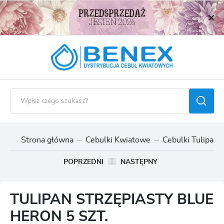
USTAWIENIA REGIONALNE
Lokalizacja
Polska
Język
polski
Waluta
Polski złoty (PLN)
Strona główna
Cebulki Kwiatowe
Cebulki Tulipan
ZAPISZ
POPRZEDNI
NASTĘPNY
TULIPAN STRZĘPIASTY BLUE
HERON 5 SZT.