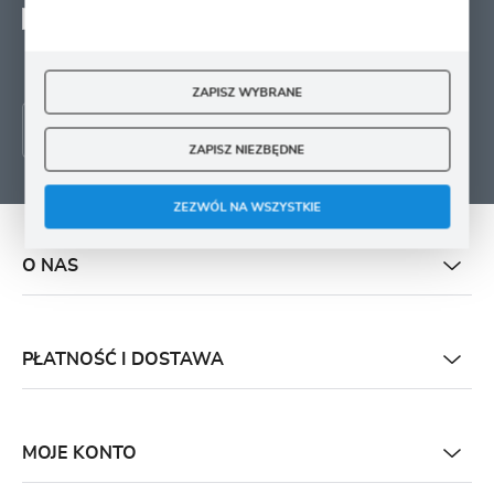
Wyrażam zgodę na otrzymywanie drogą elektroniczną na wskazany przeze mnie
adres e-mail informacji
dotyczących świadczonych przez Administratora. Zgoda może zostać cofnięta w
każdym czasie.
ZAPISZ WYBRANE
ZAPISZ NIEZBĘDNE
ZEZWÓL NA WSZYSTKIE
O NAS
PŁATNOŚĆ I DOSTAWA
MOJE KONTO