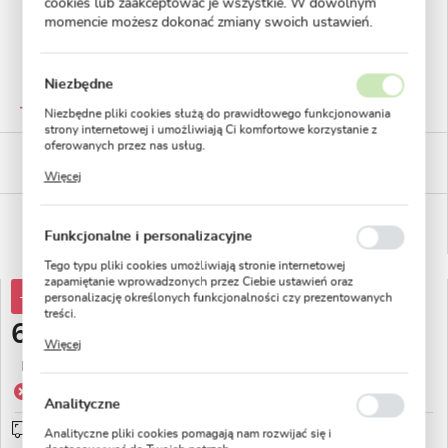
cookies lub zaakceptować je wszystkie. W dowolnym
momencie możesz dokonać zmiany swoich ustawień.
Niezbędne
GWARANTOWANA JAKOŚĆ
Staranna selekcja roślin
Niezbędne pliki cookies służą do prawidłowego funkcjonowania
strony internetowej i umożliwiają Ci komfortowe korzystanie z
oferowanych przez nas usług.
BEZPIECZNE PŁATNOŚCI
Pliki cookies odpowiadają na podejmowane przez Ciebie działania
płatności PayU
Więcej
w celu m.in. dostosowania Twoich ustawień preferencji
prywatności, logowania czy wypełniania formularzy. Dzięki plikom
cookies strona, z której korzystasz, może działać bez zakłóceń.
WYGODNE ZWROTY
14 dni na zwrot lub wymianę!
Funkcjonalne i personalizacyjne
Tego typu pliki cookies umożliwiają stronie internetowej
zapamiętanie wprowadzonych przez Ciebie ustawień oraz
-10%
6,69 zł
personalizację określonych funkcjonalności czy prezentowanych
treści.
6,03 zł
Dzięki tym plikom cookies możemy zapewnić Ci większy komfort
Więcej
korzystania z funkcjonalności naszej strony poprzez dopasowanie
Najniższa cena z 30 dni przed obniżką:
6,69 zł
jej do Twoich indywidualnych preferencji. Wyrażenie zgody na
funkcjonalne i personalizacyjne pliki cookies gwarantuje
Produkt niedostępny
dostępność większej ilości funkcji na stronie.
Analityczne
Wysyłka od 0zł
sprawdź
Analityczne pliki cookies pomagają nam rozwijać się i