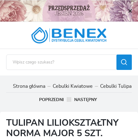
USTAWIENIA REGIONALNE
Lokalizacja
Polska
Język
polski
Waluta
Polski złoty (PLN)
Strona główna
Cebulki Kwiatowe
Cebulki Tulipan
ZAPISZ
POPRZEDNI
NASTĘPNY
TULIPAN LILIOKSZTAŁTNY
NORMA MAJOR 5 SZT.