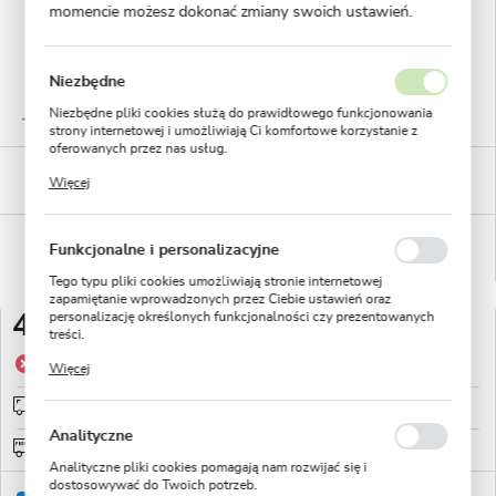
momencie możesz dokonać zmiany swoich ustawień.
Niezbędne
GWARANTOWANA JAKOŚĆ
Niezbędne pliki cookies służą do prawidłowego funkcjonowania
Staranna selekcja roślin
strony internetowej i umożliwiają Ci komfortowe korzystanie z
oferowanych przez nas usług.
BEZPIECZNE PŁATNOŚCI
Pliki cookies odpowiadają na podejmowane przez Ciebie działania
Więcej
płatności PayU
w celu m.in. dostosowania Twoich ustawień preferencji
prywatności, logowania czy wypełniania formularzy. Dzięki plikom
cookies strona, z której korzystasz, może działać bez zakłóceń.
WYGODNE ZWROTY
Funkcjonalne i personalizacyjne
14 dni na zwrot lub wymianę!
Tego typu pliki cookies umożliwiają stronie internetowej
zapamiętanie wprowadzonych przez Ciebie ustawień oraz
personalizację określonych funkcjonalności czy prezentowanych
4,91 zł
treści.
Dzięki tym plikom cookies możemy zapewnić Ci większy komfort
Produkt niedostępny
Więcej
korzystania z funkcjonalności naszej strony poprzez dopasowanie
jej do Twoich indywidualnych preferencji. Wyrażenie zgody na
Wysyłka od 0zł
sprawdź
funkcjonalne i personalizacyjne pliki cookies gwarantuje
dostępność większej ilości funkcji na stronie.
Analityczne
Darmowa wysyłka od: 150zł
Analityczne pliki cookies pomagają nam rozwijać się i
dostosowywać do Twoich potrzeb.