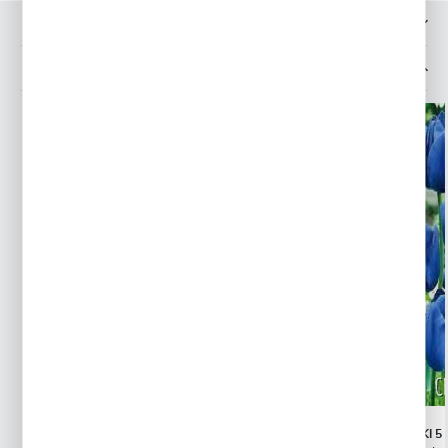
OPINIE O PRODUKCIE
INNE Z KATEGORII
TULIPAN LODOWY ICE CREAM 1 SZT.
TULIPAN NIEBIESKI 5 