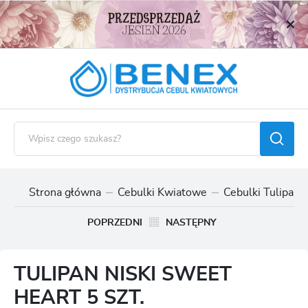
USTAWIENIA REGIONALNE
Lokalizacja
Polska
Język
polski
Waluta
Polski złoty (PLN)
Strona główna
Cebulki Kwiatowe
Cebulki Tulipan
ZAPISZ
POPRZEDNI
NASTĘPNY
TULIPAN NISKI SWEET
HEART 5 SZT.