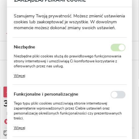
ZARZĄDZAJ PLIKAMI COOKIE
Szanujemy Twoją prywatność. Możesz zmienić ustawienia
cookies lub zaakceptować je wszystkie. W dowolnym
momencie możesz dokonać zmiany swoich ustawień.
GWARANTOWANA JAKOŚĆ
Staranna selekcja roślin
Niezbędne
BEZPIECZNE PŁATNOŚCI
płatności PayU
Niezbędne pliki cookies służą do prawidłowego funkcjonowania
strony internetowej i umożliwiają Ci komfortowe korzystanie z
oferowanych przez nas usług.
WYGODNE ZWROTY
14 dni na zwrot lub wymianę!
Pliki cookies odpowiadają na podejmowane przez Ciebie działania
Więcej
w celu m.in. dostosowania Twoich ustawień preferencji
prywatności, logowania czy wypełniania formularzy. Dzięki plikom
cookies strona, z której korzystasz, może działać bez zakłóceń.
-70%
11,81 zł
Funkcjonalne i personalizacyjne
3,49 zł
Tego typu pliki cookies umożliwiają stronie internetowej
zapamiętanie wprowadzonych przez Ciebie ustawień oraz
personalizację określonych funkcjonalności czy prezentowanych
Najniższa cena z 30 dni przed obniżką:
11,81 zł
treści.
Produkt niedostępny
Dzięki tym plikom cookies możemy zapewnić Ci większy komfort
Więcej
korzystania z funkcjonalności naszej strony poprzez dopasowanie
Przedsprzedaż wysyłka od 1 września
sprawdź
jej do Twoich indywidualnych preferencji. Wyrażenie zgody na