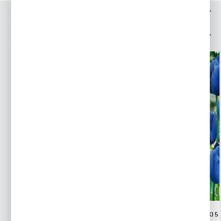
OPINIE O PRODUKCIE
INNE Z KATEGORII
TULIPAN LODOWY ICE CREAM 1 SZT.
TULIPAN NIEBIESKI 5 