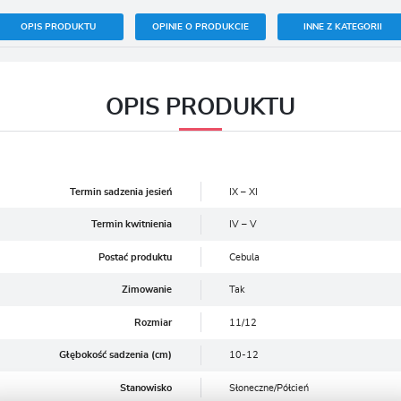
OPIS PRODUKTU
OPINIE O PRODUKCIE
INNE Z KATEGORII
OPIS PRODUKTU
Termin sadzenia jesień
IX – XI
Termin kwitnienia
IV – V
Postać produktu
Cebula
Zimowanie
Tak
Rozmiar
11/12
Głębokość sadzenia (cm)
10-12
Stanowisko
Słoneczne/Półcień