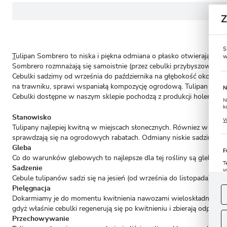
S
T
ulipan Sombrero to niska i piękna odmiana o płasko otwierających si
w
Sombrero rozmnażają się samoistnie (przez cebulki przybyszowe), pon
Cebulki sadzimy od września do października na głębokość około 10
na trawniku, sprawi wspaniałą kompozycję ogrodową. Tulipan ten o
N
Cebulki dostępne w naszym sklepie pochodzą z produkcji holenderski
N
k
P
Stanowisko
W
u
Tulipany najlepiej kwitną w miejscach słonecznych. Równiez w otocz
s
sprawdzają się na ogrodowych rabatach. Odmiany niskie sadzimy ta
Gleba
F
Co do warunków glebowych to najlepsze dla tej rośliny są gleby le
T
Sadzenie
u
Cebule tulipanów sadzi się na jesień (od września do listopada) ab
D
W
s
Pielęgnacja
f
Dokarmiamy je do momentu kwitnienia nawozami wieloskładnikowymi.
gdyż właśnie cebulki regenerują się po kwitnieniu i zbierają odpowi
A
Przechowywanie
A