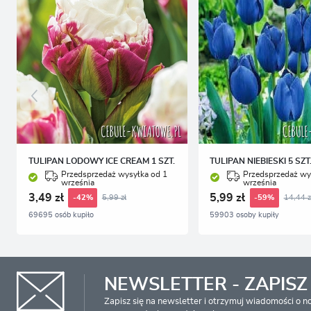
TULIPAN LODOWY ICE CREAM 1 SZT.
TULIPAN NIEBIESKI 5 SZT
Przedsprzedaż wysyłka od 1
Przedsprzedaż wy
września
września
3,49 zł
5,99 zł
5,99 zł
14,44 z
-42%
-59%
69695 osób kupiło
59903 osoby kupiły
NEWSLETTER - ZAPISZ 
Zapisz się na newsletter i otrzymuj wiadomości o 