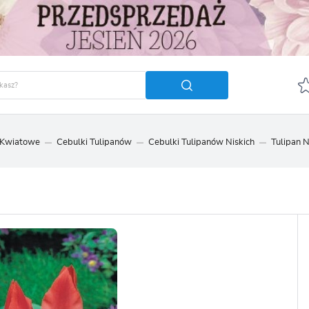
 Kwiatowe
Cebulki Tulipanów
Cebulki Tulipanów Niskich
Tulipan N
GUJ SIĘ
ZAREJ
POLECA
OTRZYMASZ LICZNE DODA
podgląd statusu realizac
podgląd historii zakupó
brak konieczności wprow
możliwość otrzymania r
Zapomniałem hasła