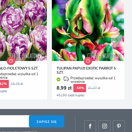
AŁO-FIOLETOWY 5 SZT.
TULIPAN PAPUZI EXOTIC PARROT 5
SZT.
edsprzedaż wysyłka od 1
eśnia
Przedsprzedaż wysyłka od 1
września
15,75 zł
-62%
8,99 zł
21,27 zł
-58%
upiło
45190 osób kupiło
ZAPISZ SIĘ