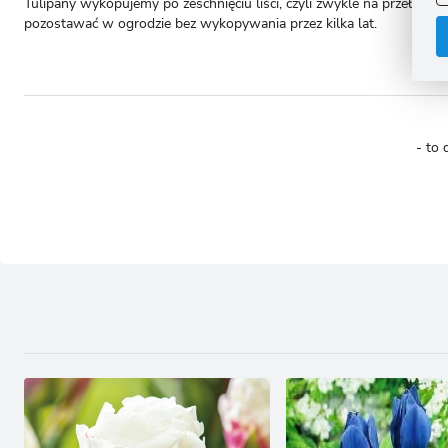
Tulipany wykopujemy po zeschnięciu liści, czyli zwykle na przełom
C
pozostawać w ogrodzie bez wykopywania przez kilka lat.
W
i
n
u
z
R
D
s
P
- to 
W
T
p
p
p