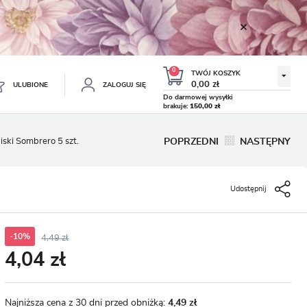
0
TWÓJ KOSZYK
0,00 zł
ULUBIONE
ZALOGUJ SIĘ
Do darmowej wysyłki
brakuje:
150,00 zł
Twój koszyk jest pusty
iski Sombrero 5 szt.
POPRZEDNI
NASTĘPNY
ESTRUJ SIĘ
NE
Udostępnij
TKOWE KORZYŚCI:
TULIPAN LODOWY NEGRITA
KROKUS WIOSENNY MIX 50
DOUBLE 5 SZT.
SZT.
8.99 zł
19.99 zł
-54%
-54%
19.43 zł
43.32 zł
ji zamówień
w
-10%
4,49 zł
4,04 zł
adzania swoich danych przy kolejnych zakupach
abatów i kuponów promocyjnych
Najniższa cena z 30 dni przed obniżką:
4,49 zł