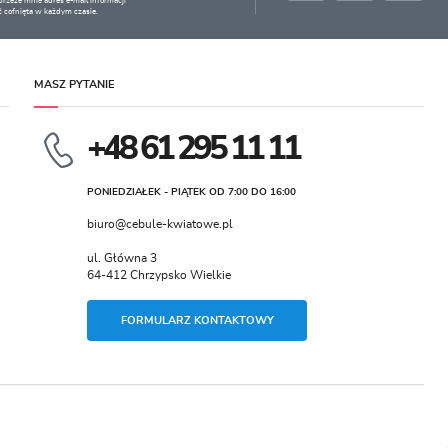
zeze mnie adres e-mail informacji
 cofnięta w każdym czasie.
MASZ PYTANIE
+48 61 295 11 11
PONIEDZIAŁEK - PIĄTEK OD 7:00 DO 16:00
biuro@cebule-kwiatowe.pl
ul. Główna 3
64-412 Chrzypsko Wielkie
FORMULARZ KONTAKTOWY