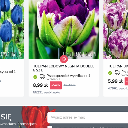
.
TULIPAN LODOWY NEGRITA DOUBLE
TULIPAN BI
5 SZT.
syłka od 1
Prz
wrz
Przedsprzedaż wysyłka od 1
września
5,99 zł
ł
8,99 zł
19,43 zł
-54%
47961 osób k
55231 osób kupiło
SIĘ
nowościach, promocjach