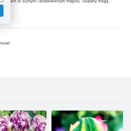
w koszykach w suchym i przewiewnym miejscu. Tulipany mogą
omoże!
.