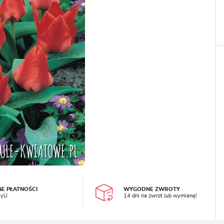
LOGUJ SIĘ
REJESTRA
NE PŁATNOŚCI
WYGODNE ZWROTY
ayU
14 dni na zwrot lub wymianę!