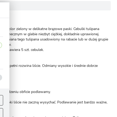
mają kolor zielony w delikatne brązowe paski. Cebulki tulipana
u słonecznym w glebie niezbyt ciężkiej, dokładnie uprawionej.
. Odmiana tego tulipana usadowiony na rabacie lub w dużej grupie
tatorów.
ero zawiera 5 szt. cebulek.
 te w pełni rozwina liście. Odmiany wysokie i średnie dobrze
o posadzeniu obficie podlewamy.
ej
.
opóki liście nie zaczną wysychać. Podlewanie jest bardzo ważne,