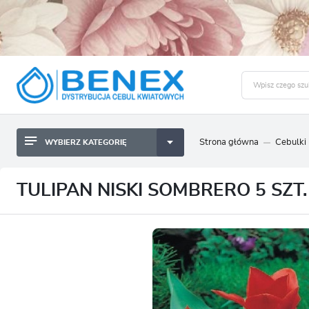
Strona główna
Cebulki
WYBIERZ KATEGORIĘ
BYLINY SADZONKI BULWY
ZALO
CEBULKI KWIATOWE
BYLINY SADZONKI BULWY
TULIPAN NISKI SOMBRERO 5 SZT.
NASIONA
CEBULKI KWIATOWE
CEBULA DYMKA
NASIONA
CEBULKI I SADZONKI WARZYW
CEBULA DYMKA
SADZONKI TRAW OZDOBNYCH
CEBULKI I SADZONKI WARZYW