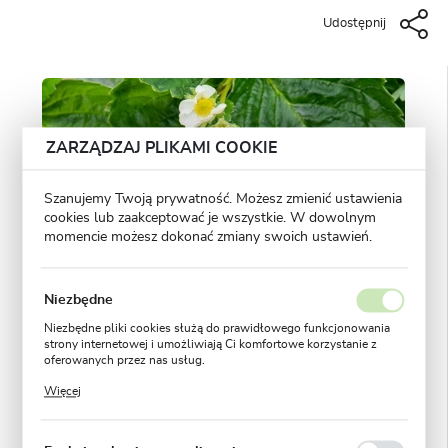
Udostępnij
ZARZĄDZAJ PLIKAMI COOKIE
Szanujemy Twoją prywatność. Możesz zmienić ustawienia
cookies lub zaakceptować je wszystkie. W dowolnym
momencie możesz dokonać zmiany swoich ustawień.
Niezbędne
Niezbędne pliki cookies służą do prawidłowego funkcjonowania
strony internetowej i umożliwiają Ci komfortowe korzystanie z
oferowanych przez nas usług.
Pliki cookies odpowiadają na podejmowane przez Ciebie działania
Więcej
w celu m.in. dostosowania Twoich ustawień preferencji
prywatności, logowania czy wypełniania formularzy. Dzięki plikom
cookies strona, z której korzystasz, może działać bez zakłóceń.