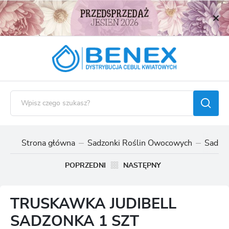
USTAWIENIA REGIONALNE
Lokalizacja
Polska
Język
polski
Waluta
Polski złoty (PLN)
Strona główna
Sadzonki Roślin Owocowych
Sadzo
ZAPISZ
POPRZEDNI
NASTĘPNY
TRUSKAWKA JUDIBELL
SADZONKA 1 SZT