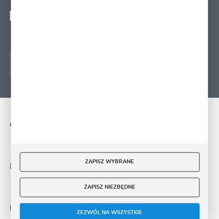
Wyrażam zgodę na otrzymywanie drogą elektroniczną na wskazany przeze mnie
adres e-mail informacji
dotyczących świadczonych przez Administratora. Zgoda może zostać cofnięta w
każdym czasie.
O NAS
ZAPISZ WYBRANE
PŁATNOŚĆ I DOSTAWA
ZAPISZ NIEZBĘDNE
MOJE KONTO
ZEZWÓL NA WSZYSTKIE