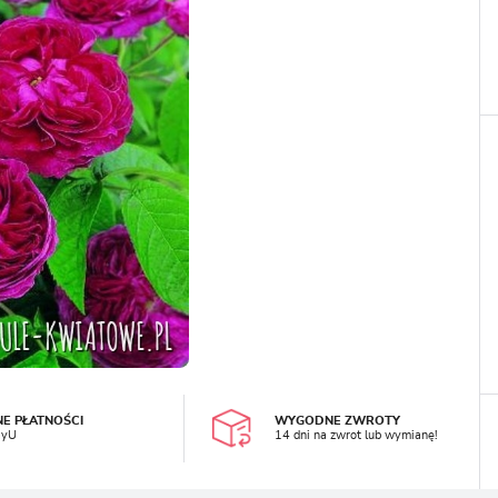
LOGUJ SIĘ
REJESTRA
NE PŁATNOŚCI
WYGODNE ZWROTY
ayU
14 dni na zwrot lub wymianę!