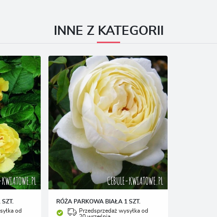
romocyjne pliki cookies służą do prezentowania Ci naszych komunikatów na podstawie analizy
ięcej
woich upodobań oraz Twoich zwyczajów dotyczących przeglądanej witryny internetowej. Treści
romocyjne mogą pojawić się na stronach podmiotów trzecich lub firm będących naszymi
artnerami oraz innych dostawców usług. Firmy te działają w charakterze pośredników
rezentujących nasze treści w postaci wiadomości, ofert, komunikatów mediów społecznościowych
INNE Z KATEGORII
 SZT.
RÓŻA PARKOWA BIAŁA 1 SZT.
syłka od
Przedsprzedaż wysyłka od
20 września