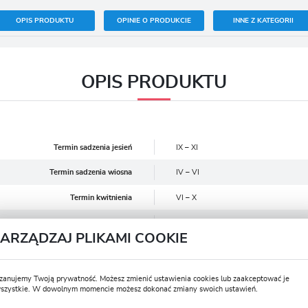
OPIS PRODUKTU
OPINIE O PRODUKCIE
INNE Z KATEGORII
OPIS PRODUKTU
Termin sadzenia jesień
IX – XI
Termin sadzenia wiosna
IV – VI
Termin kwitnienia
VI – X
Postać produktu
Sadzonka
ZARZĄDZAJ PLIKAMI COOKIE
Zimowanie
Tak
Rozmiar
I
zanujemy Twoją prywatność. Możesz zmienić ustawienia cookies lub zaakceptować je
szystkie. W dowolnym momencie możesz dokonać zmiany swoich ustawień.
Głębokość sadzenia (cm)
30
USTAWIENIA REGIONALNE