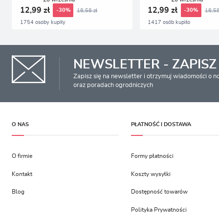
12,99 zł
12,99 zł
18,58 zł
18,58
-30%
-30%
1754 osoby kupiły
1417 osób kupiło
NEWSLETTER - ZAPISZ 
Zapisz się na newsletter i otrzymuj wiadomości o 
oraz poradach ogrodniczych
O NAS
PŁATNOŚĆ I DOSTAWA
O firmie
Formy płatności
Kontakt
Koszty wysyłki
Blog
Dostępność towarów
Polityka Prywatności