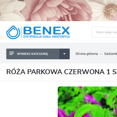
Strona główna
Sadzonk
WYBIERZ KATEGORIĘ
BYLINY SADZONKI BULWY
ZALO
CEBULKI KWIATOWE
BYLINY SADZONKI BULWY
RÓŻA PARKOWA CZERWONA 1 S
NASIONA
CEBULKI KWIATOWE
CEBULA DYMKA
NASIONA
CEBULKI I SADZONKI WARZYW
CEBULA DYMKA
SADZONKI TRAW OZDOBNYCH
CEBULKI I SADZONKI WARZYW