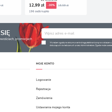
12,99 zł
 zł
18,58 zł
-30%
196 osób kupiło
SIĘ
nowościach, promocjach
Wyrażam zgodę na otrzymywanie drogą elektroniczną na wskazany pr
dotyczących świadczonych przez Administratora. Zgoda może zostać
MOJE KONTO
Logowanie
Rejestracja
Zamówienia
Ustawiania mojego konta