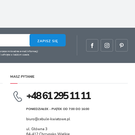
ZAPISZ SIĘ
zeze mnie adres e-mail informacji
 cofnięta w każdym czasie.
MASZ PYTANIE
+48 61 295 11 11
PONIEDZIAŁEK - PIĄTEK OD 7:00 DO 16:00
biuro@cebule-kwiatowe.pl
ul. Główna 3
64-412 Chrzypsko Wielkie