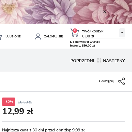
0
TWÓJ KOSZYK
0,00 zł
ULUBIONE
ZALOGUJ SIĘ
Do darmowej wysyłki
brakuje:
150,00 zł
Twój koszyk jest pusty
POPRZEDNI
NASTĘPNY
ESTRUJ SIĘ
NE
Udostępnij
TKOWE KORZYŚCI:
TULIPAN LODOWY NEGRITA
KROKUS WIOSENNY MIX 50
DOUBLE 5 SZT.
SZT.
8.99 zł
19.99 zł
-54%
-54%
19.43 zł
43.32 zł
ji zamówień
w
-30%
18,58 zł
12,99 zł
adzania swoich danych przy kolejnych zakupach
abatów i kuponów promocyjnych
Najniższa cena z 30 dni przed obniżką:
9,99 zł