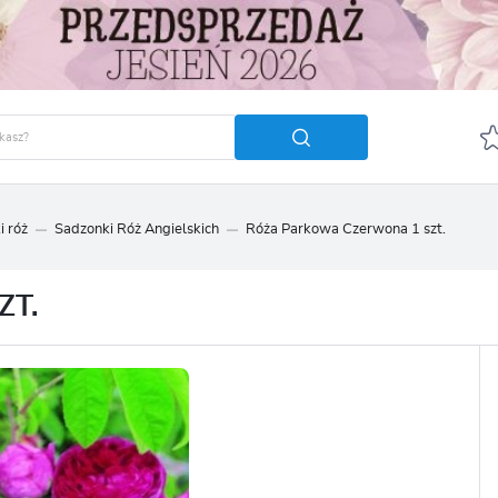
i róż
Sadzonki Róż Angielskich
Róża Parkowa Czerwona 1 szt.
GUJ SIĘ
ZAREJ
POLECA
ZT.
OTRZYMASZ LICZNE DODA
podgląd statusu realizac
podgląd historii zakupó
brak konieczności wprow
możliwość otrzymania r
Zapomniałem hasła