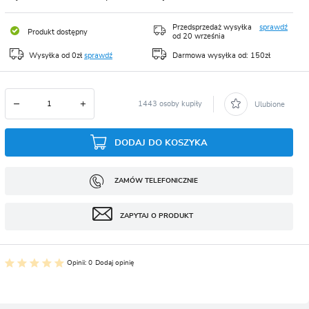
CJA
Przedsprzedaż wysyłka
sprawdź
Produkt dostępny
od 20 września
Wysyłka od 0zł
sprawdź
Darmowa wysyłka od: 150zł
1443 osoby kupiły
Ulubione
DODAJ DO KOSZYKA
ZAMÓW TELEFONICZNIE
ZAPYTAJ O PRODUKT
Opinii: 0
Dodaj opinię