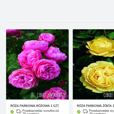
P
W
T
p
p
p
RÓŻA PARKOWA RÓŻOWA 1 SZT.
RÓŻA PARKOWA ŻÓŁTA 1
Przedsprzedaż wysyłka od
Przedsprzedaż wy
20 września
20 września