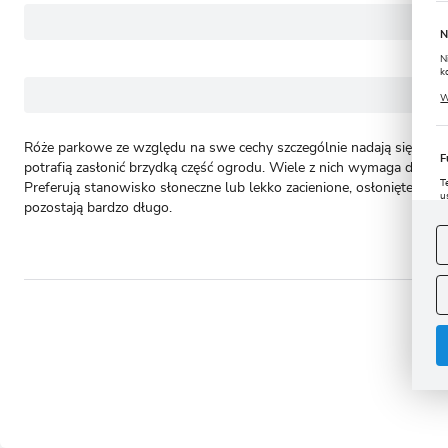
N
N
k
P
W
u
s
Róże parkowe ze względu na swe cechy szczególnie nadają się do o
F
potrafią zasłonić brzydką część ogrodu. Wiele z nich wymaga doda
T
Preferują stanowisko słoneczne lub lekko zacienione, osłonięte od w
u
pozostają bardzo długo.
D
W
s
f
A
A
C
- to 
W
i
n
u
z
R
D
s