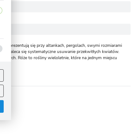
le prezentują się przy altankach, pergolach, swymi rozmiarami
niem zaleca się systematyczne usuwanie przekwitłych kwiatów.
ywczych. Róże to rośliny wieloletnie, które na jednym miejscu
ej
.
omoże!