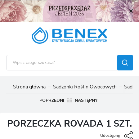
USTAWIENIA REGIONALNE
Lokalizacja
Polska
Język
polski
Waluta
Polski złoty (PLN)
Strona główna
Sadzonki Roślin Owocowych
Sadzon
ZAPISZ
POPRZEDNI
NASTĘPNY
PORZECZKA ROVADA 1 SZT.
Udostępnij