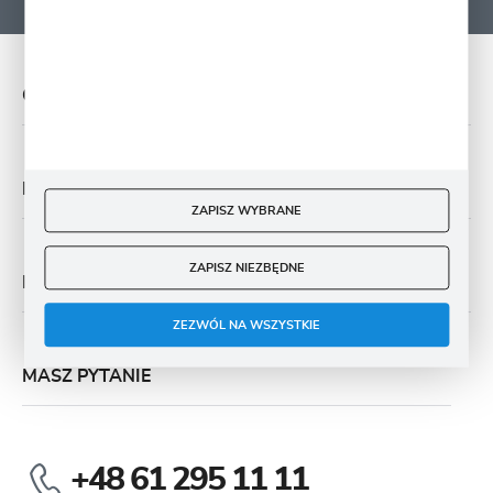
O NAS
PŁATNOŚĆ I DOSTAWA
ZAPISZ WYBRANE
ZAPISZ NIEZBĘDNE
MOJE KONTO
ZEZWÓL NA WSZYSTKIE
MASZ PYTANIE
+48 61 295 11 11