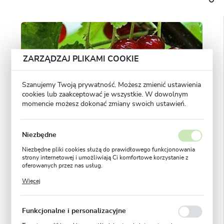
ZARZĄDZAJ PLIKAMI COOKIE
Szanujemy Twoją prywatność. Możesz zmienić ustawienia
cookies lub zaakceptować je wszystkie. W dowolnym
momencie możesz dokonać zmiany swoich ustawień.
Niezbędne
Niezbędne pliki cookies służą do prawidłowego funkcjonowania
strony internetowej i umożliwiają Ci komfortowe korzystanie z
oferowanych przez nas usług.
Pliki cookies odpowiadają na podejmowane przez Ciebie działania
Więcej
w celu m.in. dostosowania Twoich ustawień preferencji
prywatności, logowania czy wypełniania formularzy. Dzięki plikom
cookies strona, z której korzystasz, może działać bez zakłóceń.
Funkcjonalne i personalizacyjne