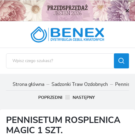
USTAWIENIA REGIONALNE
Lokalizacja
Polska
Język
polski
Waluta
Polski złoty (PLN)
Strona główna
Sadzonki Traw Ozdobnych
Penniset
ZAPISZ
POPRZEDNI
NASTĘPNY
PENNISETUM ROSPLENICA
MAGIC 1 SZT.