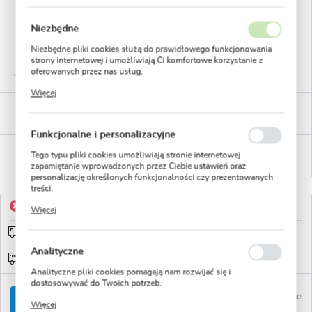
Niezbędne
Niezbędne pliki cookies służą do prawidłowego funkcjonowania
strony internetowej i umożliwiają Ci komfortowe korzystanie z
GWARANTOWANA JAKOŚĆ
oferowanych przez nas usług.
Staranna selekcja roślin
Pliki cookies odpowiadają na podejmowane przez Ciebie działania
Więcej
w celu m.in. dostosowania Twoich ustawień preferencji
BEZPIECZNE PŁATNOŚCI
prywatności, logowania czy wypełniania formularzy. Dzięki plikom
płatności PayU
cookies strona, z której korzystasz, może działać bez zakłóceń.
Funkcjonalne i personalizacyjne
WYGODNE ZWROTY
Tego typu pliki cookies umożliwiają stronie internetowej
14 dni na zwrot lub wymianę!
zapamiętanie wprowadzonych przez Ciebie ustawień oraz
personalizację określonych funkcjonalności czy prezentowanych
treści.
Dzięki tym plikom cookies możemy zapewnić Ci większy komfort
Produkt niedostępny
Więcej
korzystania z funkcjonalności naszej strony poprzez dopasowanie
jej do Twoich indywidualnych preferencji. Wyrażenie zgody na
Wysyłka od 0zł
sprawdź
funkcjonalne i personalizacyjne pliki cookies gwarantuje
dostępność większej ilości funkcji na stronie.
Analityczne
Darmowa wysyłka od: 150zł
Analityczne pliki cookies pomagają nam rozwijać się i
dostosowywać do Twoich potrzeb.
Ulubione
Cookies analityczne pozwalają na uzyskanie informacji w zakresie
POWIADOM O DOSTĘPNOŚCI
Więcej
wykorzystywania witryny internetowej, miejsca oraz