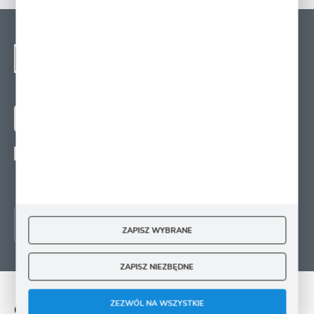
NEWSLETTER - ZAPISZ
SIĘ
Zapisz się na newsletter i otrzymuj wiadomości o
nowościach, promocjach oraz poradach ogrodniczych
ZAPISZ SIĘ
Wyrażam zgodę na otrzymywanie drogą elektroniczną na wskazany przeze mnie
adres e-mail informacji
dotyczących świadczonych przez Administratora. Zgoda może zostać cofnięta w
każdym czasie.
ZAPISZ WYBRANE
ZAPISZ NIEZBĘDNE
ZEZWÓL NA WSZYSTKIE
O NAS