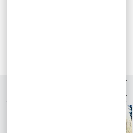
wokół oczka wodnego. Mogą być posadzone w kompozycjach
na dużych rabatach lub pojedynczo na tle trawnika.
Pielęgnacja
Trzeba im zapewnić dużo słońca oraz małe ale regularne dawki
wody. Na wiosnę można je wzmocnić nawozem
wieloskładnikowym.
Przechowywanie
Roślina mrozoodporna, pozostaje w gruncie na tym samym
miejscu.
OPINIE O PRODUKCIE
INNE Z KATEGORII