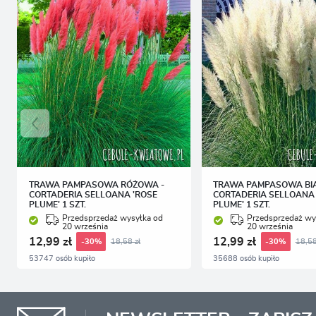
TRAWA PAMPASOWA RÓŻOWA -
TRAWA PAMPASOWA BIA
CORTADERIA SELLOANA 'ROSE
CORTADERIA SELLOANA 
PLUME' 1 SZT.
PLUME' 1 SZT.
Przedsprzedaż wysyłka od
Przedsprzedaż wy
20 września
20 września
12,99 zł
12,99 zł
18,58 zł
18,58
-30%
-30%
53747 osób kupiło
35688 osób kupiło