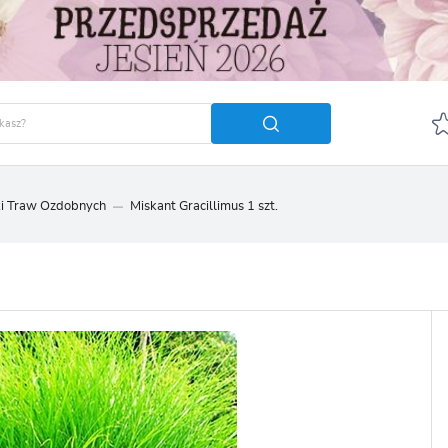
i Traw Ozdobnych
Miskant Gracillimus 1 szt.
GUJ SIĘ
ZAREJ
POLECA
OTRZYMASZ LICZNE DODA
podgląd statusu realizac
podgląd historii zakupó
brak konieczności wprow
możliwość otrzymania r
Zapomniałem hasła