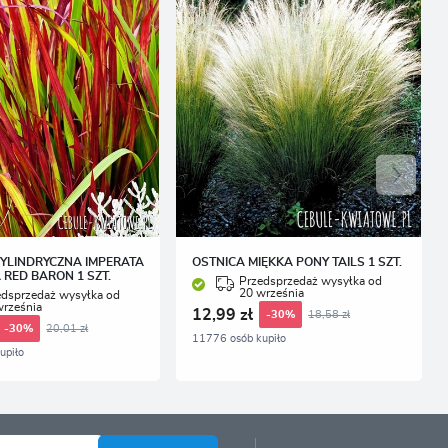
CYLINDRYCZNA IMPERATA
OSTNICA MIĘKKA PONY TAILS 1 SZT.
 RED BARON 1 SZT.
Przedsprzedaż wysyłka od
20 września
edsprzedaż wysyłka od
września
12,99 zł
18,58 zł
-30%
20,01 zł
-30%
11776 osób kupiło
upiło