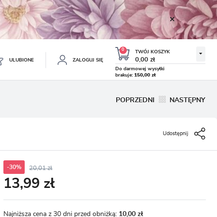
0
TWÓJ KOSZYK
0,00 zł
ULUBIONE
ZALOGUJ SIĘ
Do darmowej wysyłki
brakuje:
150,00 zł
Twój koszyk jest pusty
POPRZEDNI
NASTĘPNY
ESTRUJ SIĘ
NE
Udostępnij
TKOWE KORZYŚCI:
TULIPAN LODOWY NEGRITA
KROKUS WIOSENNY MIX 50
DOUBLE 5 SZT.
SZT.
8.99 zł
19.99 zł
-54%
-54%
19.43 zł
43.32 zł
ji zamówień
w
-30%
20,01 zł
13,99 zł
adzania swoich danych przy kolejnych zakupach
abatów i kuponów promocyjnych
Najniższa cena z 30 dni przed obniżką:
10,00 zł