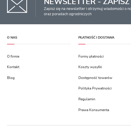
NEWSLETTER - ZAPISZ 
Zapisz się na newsletter i otrzymuj wiadomości o 
oraz poradach ogrodniczych
O NAS
PŁATNOŚĆ I DOSTAWA
O firmie
Formy płatności
Kontakt
Koszty wysyłki
Blog
Dostępność towarów
Polityka Prywatności
Regulamin
Prawa Konsumenta