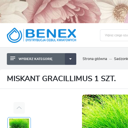
Strona główna
Sadzonk
WYBIERZ KATEGORIĘ
BYLINY SADZONKI BULWY
ZALO
CEBULKI KWIATOWE
BYLINY SADZONKI BULWY
MISKANT GRACILLIMUS 1 SZT.
NASIONA
CEBULKI KWIATOWE
CEBULA DYMKA
NASIONA
CEBULKI I SADZONKI WARZYW
CEBULA DYMKA
SADZONKI TRAW OZDOBNYCH
CEBULKI I SADZONKI WARZYW