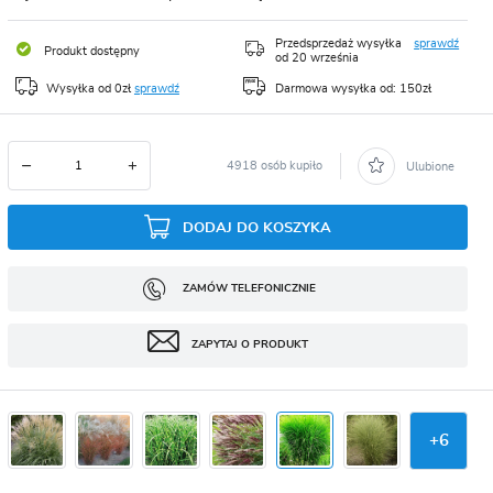
CJA
Przedsprzedaż wysyłka
sprawdź
Produkt dostępny
od 20 września
Wysyłka od 0zł
sprawdź
Darmowa wysyłka od: 150zł
4918 osób kupiło
Ulubione
DODAJ DO KOSZYKA
ZAMÓW TELEFONICZNIE
ZAPYTAJ O PRODUKT
+
6