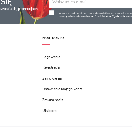
SIĘ
nowościach, promocjach
Wyrażam zgodę na otrzymywanie drogą elektroniczną na wskazany pr
dotyczących świadczonych przez Administratora. Zgoda może zostać
MOJE KONTO
Logowanie
Rejestracja
Zamówienia
Ustawiania mojego konta
Zmiana hasła
Ulubione