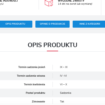
NE PŁATNOŚCI
WYGODNE ZWROTY
ayU
14 dni na zwrot lub wymianę!
OPIS PRODUKTU
OPINIE O PRODUKCIE
INNE Z KATEGORII
OPIS PRODUKTU
Termin sadzenia jesień
IX – XI
Termin sadzenia wiosna
IV -VI
Termin kwitnienia
VI – X
Postać produktu
Sadzonka
Zimowanie
Tak