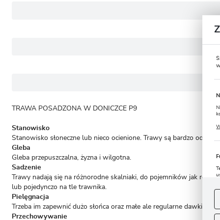
S
w
N
TRAWA POSADZONA W DONICZCE P9
N
k
P
W
Stanowisko
u
s
Stanowisko słoneczne lub nieco ocienione. Trawy są bardzo odporn
Gleba
F
Gleba przepuszczalna, żyzna i wilgotna.
Sadzenie
T
u
Trawy nadają się na różnorodne skalniaki, do pojemników jak równ
D
lub pojedynczo na tle trawnika.
W
s
Pielęgnacja
f
Trzeba im zapewnić dużo słońca oraz małe ale regularne dawki w
Przechowywanie
A