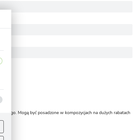
ka wodnego. Mogą być posadzone w kompozycjach na dużych rabatach
ej
.