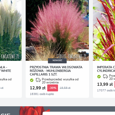
NOWOŚĆ
ŁA -
PRZYOSTNIA TRAWA WŁOSOWATA
IMPERATA 
'WHITE
RÓŻOWA - MUHLENBERGIA
CYLINDRICA
CAPILLARIS 1 SZT.
Prz
20 
syłka od
Przedsprzedaż wysyłka od
20 września
13,99 zł
12,99 zł
 zł
18,58 zł
-30%
17077 osób k
18381 osób kupiło