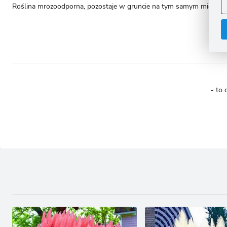
Roślina mrozoodporna, pozostaje w gruncie na tym samym miejscu.
A
C
W
i
n
u
z
R
D
s
P
W
T
- to 
p
p
p