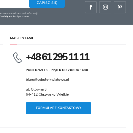
ZAPISZ SIĘ
zeze mnie adres e-mail informacji
 cofnięta w każdym czasie.
MASZ PYTANIE
+48 61 295 11 11
PONIEDZIAŁEK - PIĄTEK OD 7:00 DO 16:00
biuro@cebule-kwiatowe.pl
ul. Główna 3
64-412 Chrzypsko Wielkie
FORMULARZ KONTAKTOWY