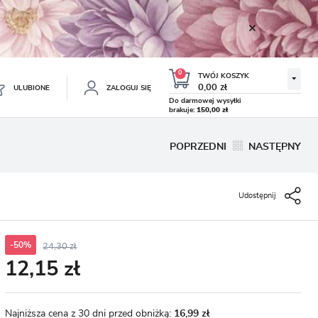
0
TWÓJ KOSZYK
0,00 zł
ULUBIONE
ZALOGUJ SIĘ
Do darmowej wysyłki
brakuje:
150,00 zł
Twój koszyk jest pusty
POPRZEDNI
NASTĘPNY
ESTRUJ SIĘ
NE
Udostępnij
TKOWE KORZYŚCI:
TULIPAN LODOWY NEGRITA
KROKUS WIOSENNY MIX 50
DOUBLE 5 SZT.
SZT.
8.99 zł
19.99 zł
-54%
-54%
19.43 zł
43.32 zł
ji zamówień
w
-50%
24,30 zł
12,15 zł
adzania swoich danych przy kolejnych zakupach
abatów i kuponów promocyjnych
Najniższa cena z 30 dni przed obniżką:
16,99 zł