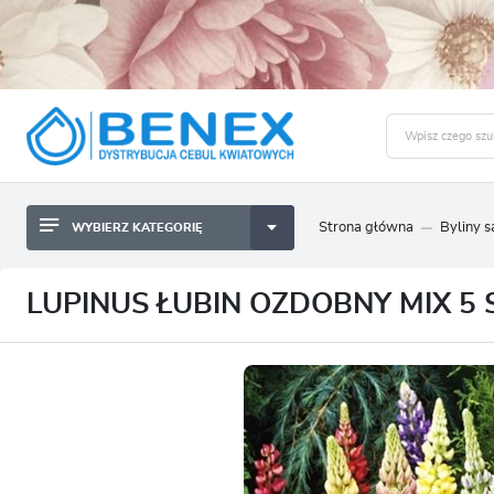
Strona główna
Byliny 
WYBIERZ KATEGORIĘ
BYLINY SADZONKI BULWY
ZALO
CEBULKI KWIATOWE
BYLINY SADZONKI BULWY
LUPINUS ŁUBIN OZDOBNY MIX 5 S
NASIONA
CEBULKI KWIATOWE
CEBULA DYMKA
NASIONA
CEBULKI I SADZONKI WARZYW
CEBULA DYMKA
SADZONKI TRAW OZDOBNYCH
CEBULKI I SADZONKI WARZYW