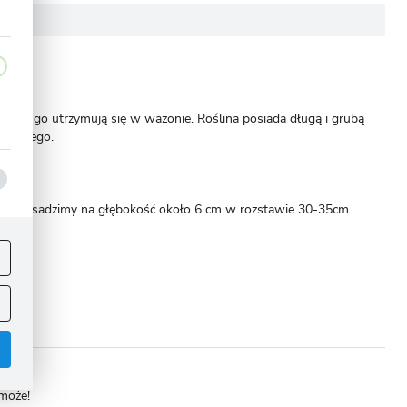
ość długo utrzymują się w wazonie. Roślina posiada długą i grubą
enionego.
Roślinę sadzimy na głębokość około 6 cm w rozstawie 30-35cm.
ej
.
omoże!