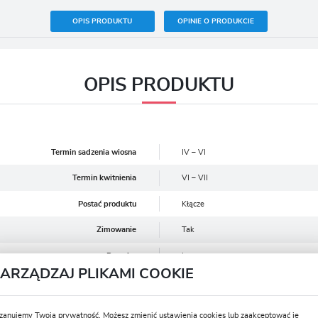
OPIS PRODUKTU
OPINIE O PRODUKCIE
OPIS PRODUKTU
Termin sadzenia wiosna
IV – VI
Termin kwitnienia
VI – VII
Postać produktu
Kłącze
Zimowanie
Tak
Rozmiar
I
ZARZĄDZAJ PLIKAMI COOKIE
Głębokość sadzenia (cm)
8-10
Stanowisko
Słoneczne
zanujemy Twoją prywatność. Możesz zmienić ustawienia cookies lub zaakceptować je