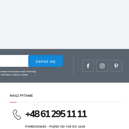
ZAPISZ SIĘ
zeze mnie adres e-mail informacji
 cofnięta w każdym czasie.
MASZ PYTANIE
+48 61 295 11 11
PONIEDZIAŁEK - PIĄTEK OD 7:00 DO 16:00