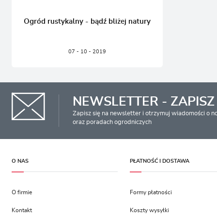
Ogród rustykalny - bądź bliżej natury
07 - 10 - 2019
NEWSLETTER - ZAPISZ 
Zapisz się na newsletter i otrzymuj wiadomości o 
oraz poradach ogrodniczych
O NAS
PŁATNOŚĆ I DOSTAWA
O firmie
Formy płatności
Kontakt
Koszty wysyłki