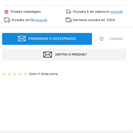
CJA
Produkt niedostępny
Wysyłka 5 dni roboczych
sprawdź
Wysyłka od 0zł
sprawdź
Darmowa wysyłka od: 150zł
POWIADOM O DOSTĘPNOŚCI
Ulubione
ZAPYTAJ O PRODUKT
Opinii: 0
Dodaj opinię