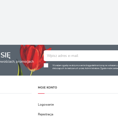
SIĘ
nowościach, promocjach
Wyrażam zgodę na otrzymywanie drogą elektroniczną na wskazany pr
dotyczących świadczonych przez Administratora. Zgoda może zostać
MOJE KONTO
Logowanie
Rejestracja