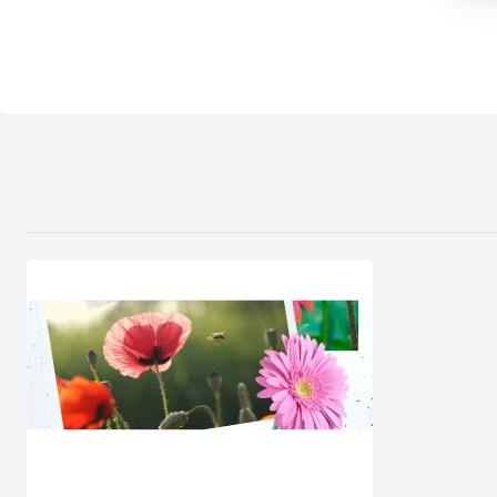
D
s
P
W
T
p
p
p