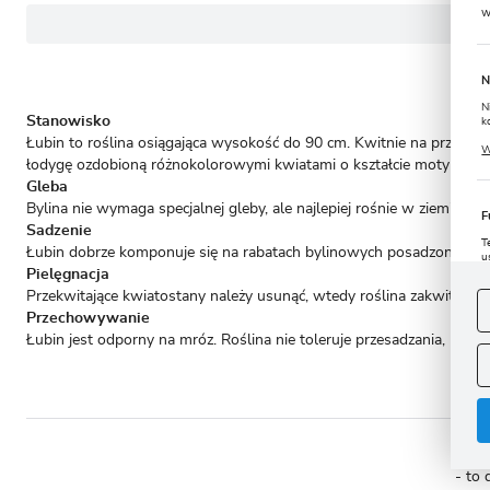
w
N
N
Stanowisko
k
P
Łubin to roślina osiągająca wysokość do 90 cm. Kwitnie na przełomi
W
u
łodygę ozdobioną różnokolorowymi kwiatami o kształcie motylkowa
s
Gleba
Bylina nie wymaga specjalnej gleby, ale najlepiej rośnie w ziemi pias
F
Sadzenie
T
Łubin dobrze komponuje się na rabatach bylinowych posadzony w wię
u
Pielęgnacja
D
W
s
Przekwitające kwiatostany należy usunąć, wtedy roślina zakwitnie jes
f
Przechowywanie
Łubin jest odporny na mróz. Roślina nie toleruje przesadzania, na j
A
A
C
W
i
n
u
z
R
- to 