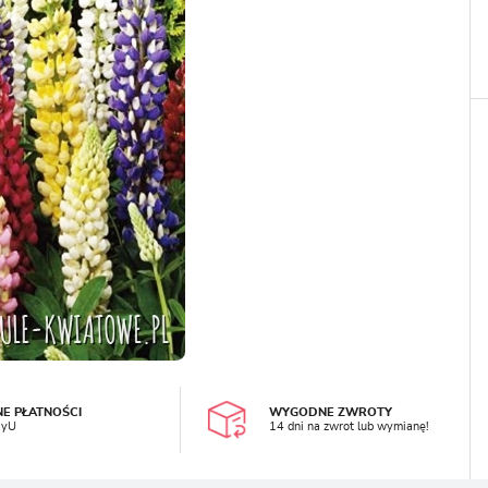
LOGUJ SIĘ
REJESTRA
NE PŁATNOŚCI
WYGODNE ZWROTY
ayU
14 dni na zwrot lub wymianę!