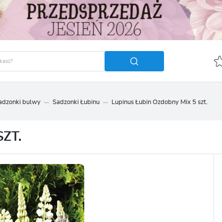
sadzonki bulwy
Sadzonki Łubinu
Lupinus Łubin Ozdobny Mix 5 szt.
GUJ SIĘ
ZAREJ
POLECA
ZT.
OTRZYMASZ LICZNE DODA
podgląd statusu realizac
podgląd historii zakupó
brak konieczności wprow
możliwość otrzymania r
Zapomniałem hasła