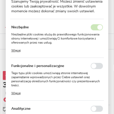
Szanujemy Twoją prywatność. Możesz zmienić ustawienia
cookies lub zaakceptować je wszystkie. W dowolnym
momencie możesz dokonać zmiany swoich ustawień.
GWARANTOWANA JAKOŚĆ
Niezbędne
Staranna selekcja roślin
Niezbędne pliki cookies służą do prawidłowego funkcjonowania
strony internetowej i umożliwiają Ci komfortowe korzystanie z
BEZPIECZNE PŁATNOŚCI
oferowanych przez nas usług.
płatności PayU
Pliki cookies odpowiadają na podejmowane przez Ciebie działania
Więcej
w celu m.in. dostosowania Twoich ustawień preferencji
WYGODNE ZWROTY
prywatności, logowania czy wypełniania formularzy. Dzięki plikom
14 dni na zwrot lub wymianę!
cookies strona, z której korzystasz, może działać bez zakłóceń.
Funkcjonalne i personalizacyjne
Tego typu pliki cookies umożliwiają stronie internetowej
-10%
4,38 zł
zapamiętanie wprowadzonych przez Ciebie ustawień oraz
personalizację określonych funkcjonalności czy prezentowanych
3,95 zł
treści.
Dzięki tym plikom cookies możemy zapewnić Ci większy komfort
Najniższa cena z 30 dni przed obniżką:
4,38 zł
Więcej
korzystania z funkcjonalności naszej strony poprzez dopasowanie
jej do Twoich indywidualnych preferencji. Wyrażenie zgody na
Produkt niedostępny
funkcjonalne i personalizacyjne pliki cookies gwarantuje
dostępność większej ilości funkcji na stronie.
Analityczne
Wysyłka od 0zł
sprawdź