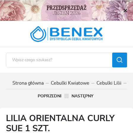
USTAWIENIA REGIONALNE
Lokalizacja
Polska
Język
polski
Waluta
Polski złoty (PLN)
Strona główna
Cebulki Kwiatowe
Cebulki Lilii
Ce
ZAPISZ
POPRZEDNI
NASTĘPNY
LILIA ORIENTALNA CURLY
SUE 1 SZT.