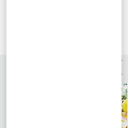
samoistnego całkowitego zaschnięcia. Roślinky kilkukrotnie w
sezonie dokarmiamy nawozami wieloskładnikowymi,
podlewamy w okresach suszy.
Przechowywanie
Mrozoodporność całkowita. Pozostają na tym samym miejscu
przez kilka lat.
OPINIE O PRODUKCIE
INNE Z KATEGORII