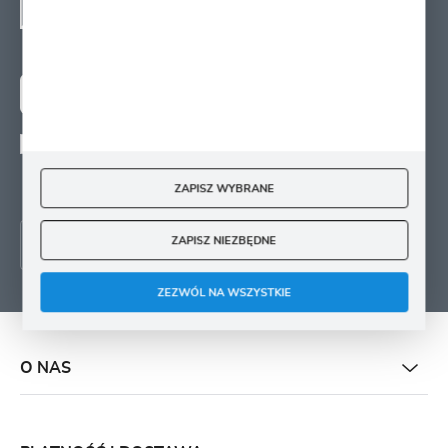
SIĘ
Zapisz się na newsletter i otrzymuj wiadomości o
nowościach, promocjach oraz poradach ogrodniczych
ZAPISZ SIĘ
Wyrażam zgodę na otrzymywanie drogą elektroniczną na wskazany przeze mnie
adres e-mail informacji
dotyczących świadczonych przez Administratora. Zgoda może zostać cofnięta w
ZAPISZ WYBRANE
każdym czasie.
ZAPISZ NIEZBĘDNE
ZEZWÓL NA WSZYSTKIE
O NAS