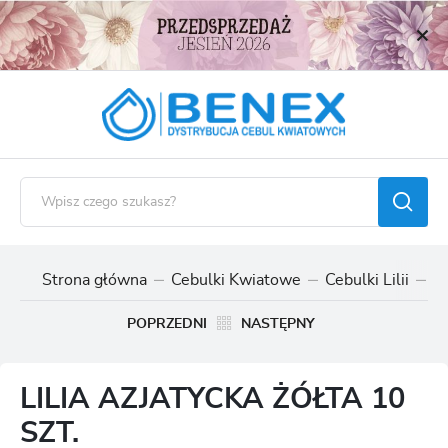
USTAWIENIA REGIONALNE
Lokalizacja
Polska
Język
polski
Waluta
Polski złoty (PLN)
Strona główna
Cebulki Kwiatowe
Cebulki Lilii
Ce
ZAPISZ
POPRZEDNI
NASTĘPNY
LILIA AZJATYCKA ŻÓŁTA 10
SZT.