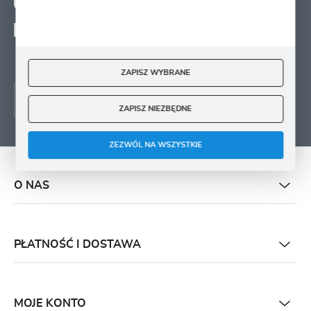
ZAPISZ SIĘ
Wyrażam zgodę na otrzymywanie drogą elektroniczną na wskazany przeze mnie
adres e-mail informacji
dotyczących świadczonych przez Administratora. Zgoda może zostać cofnięta w
każdym czasie.
ZAPISZ WYBRANE
ZAPISZ NIEZBĘDNE
ZEZWÓL NA WSZYSTKIE
O NAS
PŁATNOŚĆ I DOSTAWA
MOJE KONTO