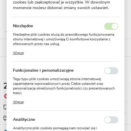
cookies lub zaakceptować je wszystkie. W dowolnym
momencie możesz dokonać zmiany swoich ustawień.
Niezbędne
GWARANTOWANA JAKOŚĆ
Staranna selekcja roślin
Niezbędne pliki cookies służą do prawidłowego funkcjonowania
strony internetowej i umożliwiają Ci komfortowe korzystanie z
oferowanych przez nas usług.
BEZPIECZNE PŁATNOŚCI
płatności PayU
Pliki cookies odpowiadają na podejmowane przez Ciebie działania
Więcej
w celu m.in. dostosowania Twoich ustawień preferencji
prywatności, logowania czy wypełniania formularzy. Dzięki plikom
WYGODNE ZWROTY
cookies strona, z której korzystasz, może działać bez zakłóceń.
14 dni na zwrot lub wymianę!
Funkcjonalne i personalizacyjne
Tego typu pliki cookies umożliwiają stronie internetowej
zapamiętanie wprowadzonych przez Ciebie ustawień oraz
21,49 zł
personalizację określonych funkcjonalności czy prezentowanych
treści.
Produkt niedostępny
Dzięki tym plikom cookies możemy zapewnić Ci większy komfort
Więcej
korzystania z funkcjonalności naszej strony poprzez dopasowanie
Wysyłka od 0zł
sprawdź
jej do Twoich indywidualnych preferencji. Wyrażenie zgody na
funkcjonalne i personalizacyjne pliki cookies gwarantuje
dostępność większej ilości funkcji na stronie.
Darmowa wysyłka od: 150zł
Analityczne
Analityczne pliki cookies pomagają nam rozwijać się i