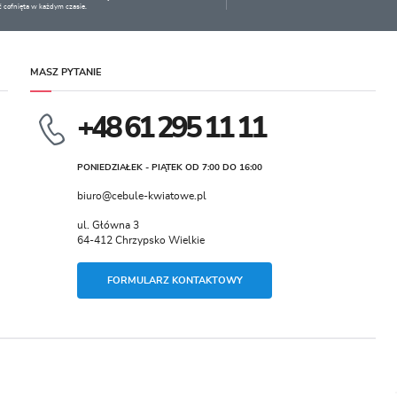
 cofnięta w każdym czasie.
MASZ PYTANIE
+48 61 295 11 11
PONIEDZIAŁEK - PIĄTEK OD 7:00 DO 16:00
biuro@cebule-kwiatowe.pl
ul. Główna 3
64-412 Chrzypsko Wielkie
FORMULARZ KONTAKTOWY