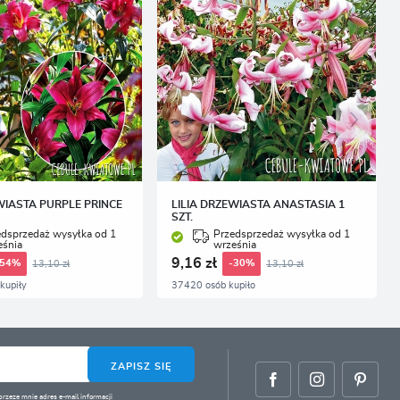
WIASTA PURPLE PRINCE
LILIA DRZEWIASTA ANASTASIA 1
SZT.
edsprzedaż wysyłka od 1
Przedsprzedaż wysyłka od 1
eśnia
września
9,16 zł
13,10 zł
13,10 zł
-54%
-30%
kupiły
37420 osób kupiło
ZAPISZ SIĘ
zeze mnie adres e-mail informacji