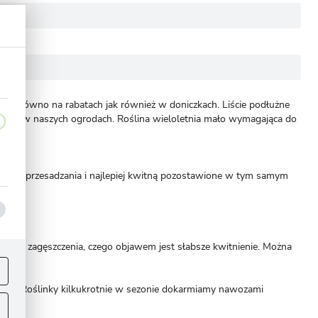
się zarówno na rabatach jak również w doniczkach. Liście podłużne
goszczą w naszych ogrodach. Roślina wieloletnia mało wymagająca do
zęstego przesadzania i najlepiej kwitną pozostawione w tym samym
rnego zagęszczenia, czego objawem jest słabsze kwitnienie. Można
ej
.
nięcia. Roślinky kilkukrotnie w sezonie dokarmiamy nawozami