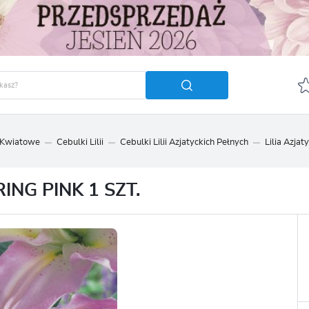
 Kwiatowe
Cebulki Lilii
Cebulki Lilii Azjatyckich Pełnych
Lilia Azjat
GUJ SIĘ
ZAREJ
POLECA
NG PINK 1 SZT.
OTRZYMASZ LICZNE DODA
podgląd statusu realizac
podgląd historii zakupó
brak konieczności wprow
możliwość otrzymania r
Zapomniałem hasła