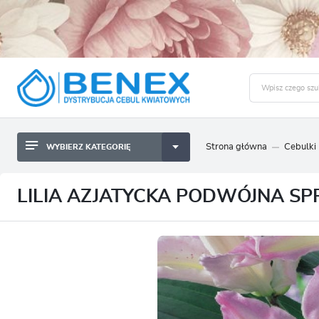
Strona główna
Cebulki
WYBIERZ KATEGORIĘ
BYLINY SADZONKI BULWY
ZALO
CEBULKI KWIATOWE
BYLINY SADZONKI BULWY
LILIA AZJATYCKA PODWÓJNA SPRI
NASIONA
CEBULKI KWIATOWE
CEBULA DYMKA
NASIONA
CEBULKI I SADZONKI WARZYW
CEBULA DYMKA
SADZONKI TRAW OZDOBNYCH
CEBULKI I SADZONKI WARZYW