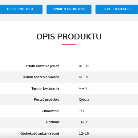
OPIS PRODUKTU
OPINIE O PRODUKCIE
INNE Z KATEGORII
OPIS PRODUKTU
Termin sadzenia jesień
IX – XI
Termin sadzenia wiosna
IV – VI
Termin kwitnienia
V – VII
Postać produktu
Cebula
Zimowanie
Tak
Rozmiar
16/18
Głębokość sadzenia (cm)
12-15