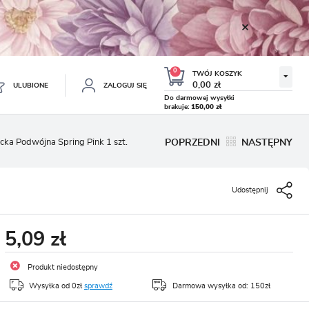
0
TWÓJ KOSZYK
0,00 zł
ULUBIONE
ZALOGUJ SIĘ
Do darmowej wysyłki
brakuje:
150,00 zł
Twój koszyk jest pusty
ycka Podwójna Spring Pink 1 szt.
POPRZEDNI
NASTĘPNY
ESTRUJ SIĘ
NE
Udostępnij
TKOWE KORZYŚCI:
TULIPAN LODOWY NEGRITA
KROKUS WIOSENNY MIX 50
DOUBLE 5 SZT.
SZT.
8.99 zł
19.99 zł
-54%
-54%
19.43 zł
43.32 zł
ji zamówień
5,09 zł
w
adzania swoich danych przy kolejnych zakupach
Produkt niedostępny
abatów i kuponów promocyjnych
Wysyłka od 0zł
sprawdź
Darmowa wysyłka od: 150zł