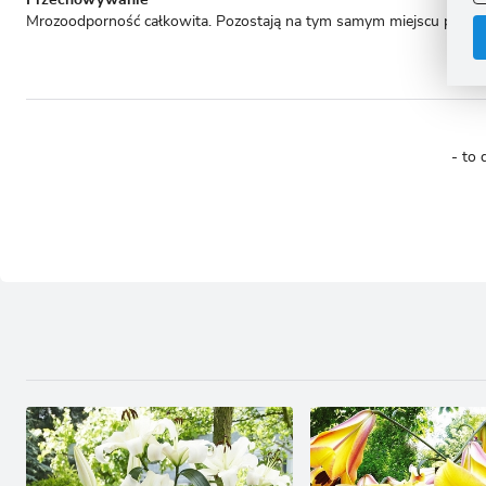
Przechowywanie
C
Mrozoodporność całkowita. Pozostają na tym samym miejscu przez ki
W
i
n
u
z
R
D
s
P
- to 
W
T
p
p
p