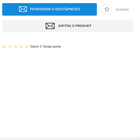
CJA
POWIADOM O DOSTĘPNOŚCI
Ulubione
ZAPYTAJ O PRODUKT
Opinii: 0
Dodaj opinię