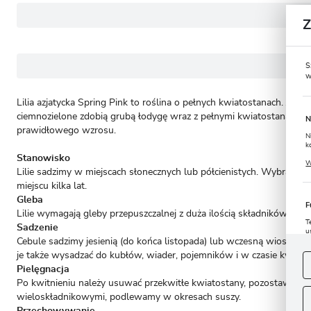
S
w
Lilia azjatycka Spring Pink to roślina o pełnych kwiatostanach. Je
ciemnozielone zdobią grubą łodygę wraz z pełnymi kwiatostanami. Ce
N
prawidłowego wzrosu.
N
k
Stanowisko
P
W
u
Lilie sadzimy w miejscach słonecznych lub półcienistych. Wybranie
s
miejscu kilka lat.
Gleba
F
Lilie wymagają gleby przepuszczalnej z duża ilością składników odż
T
Sadzenie
u
Cebule sadzimy jesienią (do końca listopada) lub wczesną wiosną (
D
W
s
je także wysadzać do kubłów, wiader, pojemników i w czasie kwitnien
f
Pielęgnacja
Po kwitnieniu należy usuwać przekwitłe kwiatostany, pozostawiając 
A
wieloskładnikowymi, podlewamy w okresach suszy.
A