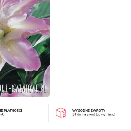
LOGUJ SIĘ
REJESTRA
NE PŁATNOŚCI
WYGODNE ZWROTY
ayU
14 dni na zwrot lub wymianę!