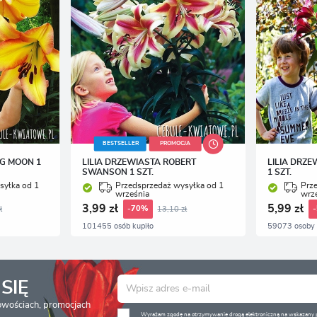
BESTSELLER
PROMOCJA
NG MOON 1
LILIA DRZEWIASTA ROBERT
LILIA DRZE
SWANSON 1 SZT.
1 SZT.
syłka od 1
Przedsprzedaż wysyłka od 1
Prz
września
wrz
3,99 zł
5,99 zł
ł
13,10 zł
-70%
101455 osób kupiło
59073 osoby 
SIĘ
nowościach, promocjach
Wyrażam zgodę na otrzymywanie drogą elektroniczną na wskazany pr