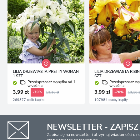
LILIA DRZEWIASTA PRETTY WOMAN
LILIA DRZEWIASTA RISI
1 SZT.
SZT.
Przedsprzedaż wysyłka od 1
Przedsprzedaż wy
września
września
3,99 zł
3,99 zł
13,10 zł
13,10 z
-70%
-70%
269877 osób kupiło
107984 osoby kupiły
NEWSLETTER - ZAPISZ 
Zapisz się na newsletter i otrzymuj wiadomości o 