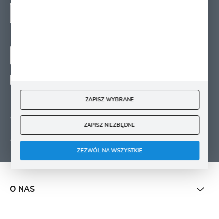
SIĘ
Zapisz się na newsletter i otrzymuj wiadomości o
nowościach, promocjach oraz poradach ogrodniczych
ZAPISZ SIĘ
Wyrażam zgodę na otrzymywanie drogą elektroniczną na wskazany przeze mnie
adres e-mail informacji
dotyczących świadczonych przez Administratora. Zgoda może zostać cofnięta w
ZAPISZ WYBRANE
każdym czasie.
ZAPISZ NIEZBĘDNE
ZEZWÓL NA WSZYSTKIE
O NAS