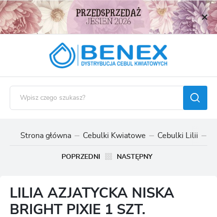
USTAWIENIA REGIONALNE
Lokalizacja
Polska
Język
polski
Waluta
Polski złoty (PLN)
Strona główna
Cebulki Kwiatowe
Cebulki Lilii
Ce
ZAPISZ
POPRZEDNI
NASTĘPNY
LILIA AZJATYCKA NISKA
BRIGHT PIXIE 1 SZT.