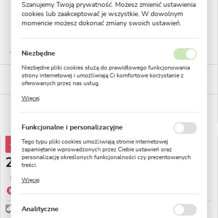
Szanujemy Twoją prywatność. Możesz zmienić ustawienia
cookies lub zaakceptować je wszystkie. W dowolnym
momencie możesz dokonać zmiany swoich ustawień.
GWARANTOWANA JAKOŚĆ
Staranna selekcja roślin
Niezbędne
Niezbędne pliki cookies służą do prawidłowego funkcjonowania
BEZPIECZNE PŁATNOŚCI
strony internetowej i umożliwiają Ci komfortowe korzystanie z
płatności PayU
oferowanych przez nas usług.
Pliki cookies odpowiadają na podejmowane przez Ciebie działania
Więcej
w celu m.in. dostosowania Twoich ustawień preferencji
WYGODNE ZWROTY
prywatności, logowania czy wypełniania formularzy. Dzięki plikom
14 dni na zwrot lub wymianę!
cookies strona, z której korzystasz, może działać bez zakłóceń.
Funkcjonalne i personalizacyjne
Tego typu pliki cookies umożliwiają stronie internetowej
-70%
8,28 zł
zapamiętanie wprowadzonych przez Ciebie ustawień oraz
personalizację określonych funkcjonalności czy prezentowanych
2,49 zł
treści.
Dzięki tym plikom cookies możemy zapewnić Ci większy komfort
Najniższa cena z 30 dni przed obniżką:
4,14 zł
Więcej
korzystania z funkcjonalności naszej strony poprzez dopasowanie
jej do Twoich indywidualnych preferencji. Wyrażenie zgody na
Produkt niedostępny
funkcjonalne i personalizacyjne pliki cookies gwarantuje
dostępność większej ilości funkcji na stronie.
Analityczne
Wysyłka 5 dni roboczych
sprawdź