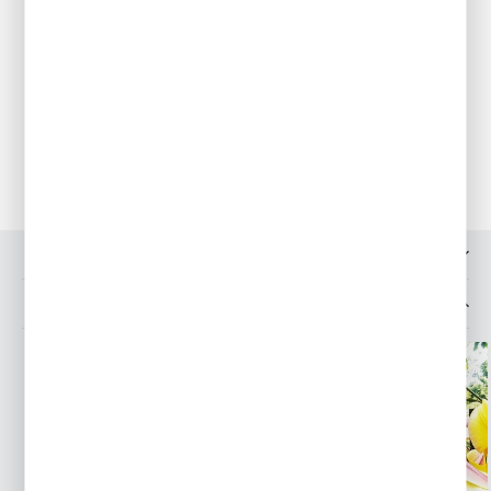
pozostawiając jak najdłuższą łodygę z liśćmi aż do jej
samoistnego całkowitego zaschnięcia. Roślinky kilkukrotnie w
sezonie dokarmiamy nawozami wieloskładnikowymi,
podlewamy w okresach suszy.
Przechowywanie
Mrozoodporność całkowita. Pozostają na tym samym miejscu
przez kilka lat.
OPINIE O PRODUKCIE
INNE Z KATEGORII