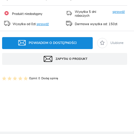
CJA
Wysyłka 5 dni
sprawdź
Produkt niedostępny
roboczych
Wysyłka od 0zł
sprawdź
Darmowa wysyłka od: 150zł
POWIADOM O DOSTĘPNOŚCI
Ulubione
ZAPYTAJ O PRODUKT
Opinii: 0
Dodaj opinię