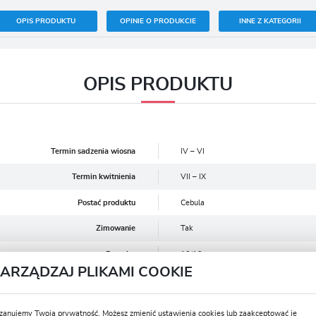
OPIS PRODUKTU
OPINIE O PRODUKCIE
INNE Z KATEGORII
OPIS PRODUKTU
Termin sadzenia wiosna
IV – VI
Termin kwitnienia
VII – IX
Postać produktu
Cebula
Zimowanie
Tak
Rozmiar
10/12
ZARZĄDZAJ PLIKAMI COOKIE
Głębokość sadzenia (cm)
8-10
Stanowisko
Słoneczne
zanujemy Twoją prywatność. Możesz zmienić ustawienia cookies lub zaakceptować je