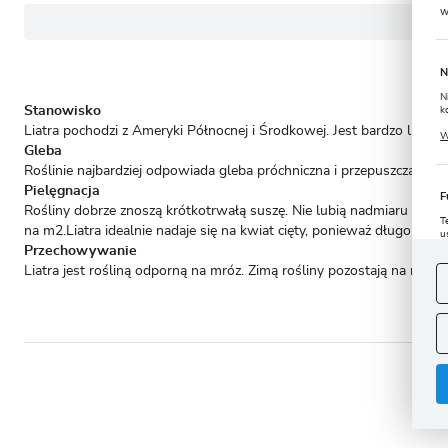
w
N
N
Stanowisko
k
P
Liatra pochodzi z Ameryki Północnej i Środkowej. Jest bardzo lubian
W
u
Gleba
s
Roślinie najbardziej odpowiada gleba próchniczna i przepuszczalna 
Pielęgnacja
F
Rośliny dobrze znoszą krótkotrwałą suszę. Nie lubią nadmiaru wody
T
na m2.Liatra idealnie nadaje się na kwiat cięty, ponieważ długo zac
u
Przechowywanie
D
W
s
Liatra jest rośliną odporną na mróz. Zimą rośliny pozostają na raba
f
A
A
C
W
i
n
- to 
u
z
R