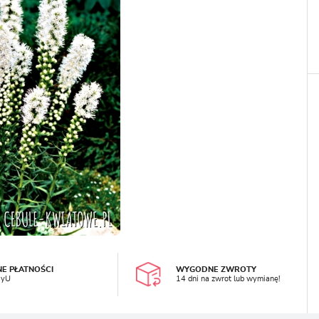
LOGUJ SIĘ
REJESTRA
NE PŁATNOŚCI
WYGODNE ZWROTY
ayU
14 dni na zwrot lub wymianę!