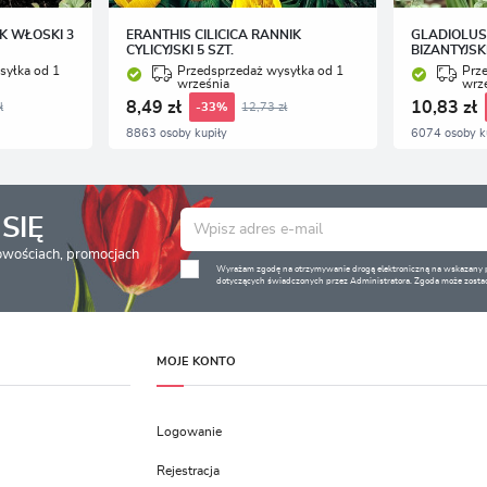
K WŁOSKI 3
ERANTHIS CILICICA RANNIK
GLADIOLUS
CYLICYJSKI 5 SZT.
BIZANTYJSKI
syłka od 1
Przedsprzedaż wysyłka od 1
Prz
września
wrz
8,49 zł
10,83 zł
ł
12,73 zł
-33%
8863 osoby kupiły
6074 osoby k
SIĘ
nowościach, promocjach
Wyrażam zgodę na otrzymywanie drogą elektroniczną na wskazany pr
dotyczących świadczonych przez Administratora. Zgoda może zostać
MOJE KONTO
Logowanie
Rejestracja