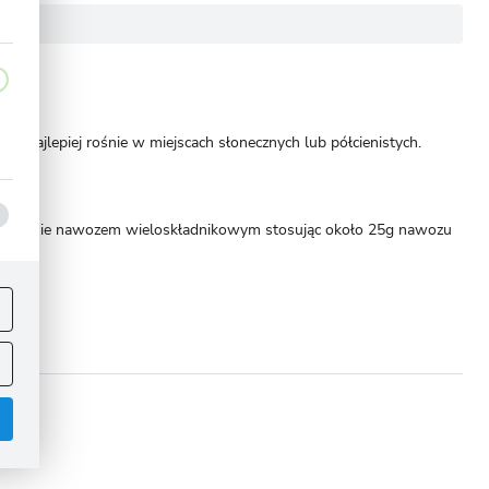
u. Najlepiej rośnie w miejscach słonecznych lub półcienistych.
 2-3 krotnie nawozem wieloskładnikowym stosując około 25g nawozu
ej
.
omoże!