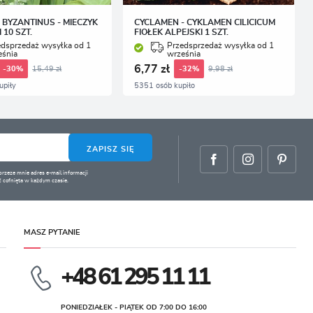
 BYZANTINUS - MIECZYK
CYCLAMEN - CYKLAMEN CILICICUM
 10 SZT.
FIOŁEK ALPEJSKI 1 SZT.
edsprzedaż wysyłka od 1
Przedsprzedaż wysyłka od 1
eśnia
września
6,77 zł
15,49 zł
9,98 zł
-30%
-32%
upiły
5351 osób kupiło
ZAPISZ SIĘ
zeze mnie adres e-mail informacji
 cofnięta w każdym czasie.
MASZ PYTANIE
+48 61 295 11 11
PONIEDZIAŁEK - PIĄTEK OD 7:00 DO 16:00