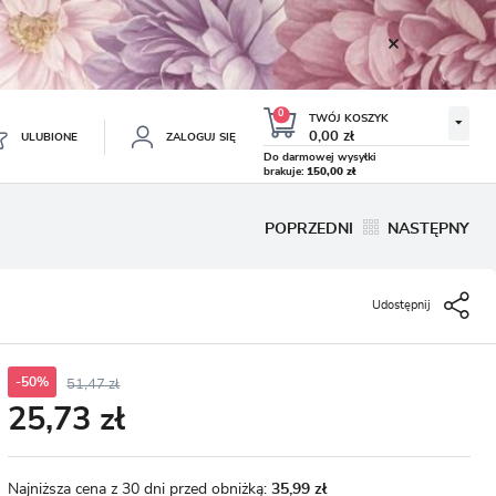
0
TWÓJ KOSZYK
0,00 zł
ULUBIONE
ZALOGUJ SIĘ
Do darmowej wysyłki
brakuje:
150,00 zł
Twój koszyk jest pusty
POPRZEDNI
NASTĘPNY
ESTRUJ SIĘ
NE
Udostępnij
TKOWE KORZYŚCI:
TULIPAN LODOWY NEGRITA
KROKUS WIOSENNY MIX 50
DOUBLE 5 SZT.
SZT.
8.99 zł
19.99 zł
-54%
-54%
19.43 zł
43.32 zł
ji zamówień
w
-50%
51,47 zł
25,73 zł
adzania swoich danych przy kolejnych zakupach
abatów i kuponów promocyjnych
Najniższa cena z 30 dni przed obniżką:
35,99 zł