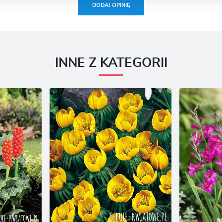
zięki reklamowym plikom cookies prezentujemy Ci najciekawsze informacje i aktualności na
DODAJ OPINIĘ
tronach naszych partnerów.
romocyjne pliki cookies służą do prezentowania Ci naszych komunikatów na podstawie analizy
ięcej
woich upodobań oraz Twoich zwyczajów dotyczących przeglądanej witryny internetowej. Treści
romocyjne mogą pojawić się na stronach podmiotów trzecich lub firm będących naszymi
artnerami oraz innych dostawców usług. Firmy te działają w charakterze pośredników
rezentujących nasze treści w postaci wiadomości, ofert, komunikatów mediów społecznościowych
INNE Z KATEGORII