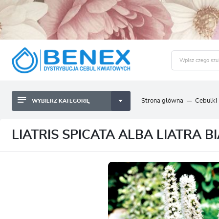
Strona główna
Cebulki
WYBIERZ KATEGORIĘ
BYLINY SADZONKI BULWY
ZALO
CEBULKI KWIATOWE
BYLINY SADZONKI BULWY
LIATRIS SPICATA ALBA LIATRA BI
NASIONA
CEBULKI KWIATOWE
CEBULA DYMKA
NASIONA
CEBULKI I SADZONKI WARZYW
CEBULA DYMKA
SADZONKI TRAW OZDOBNYCH
CEBULKI I SADZONKI WARZYW