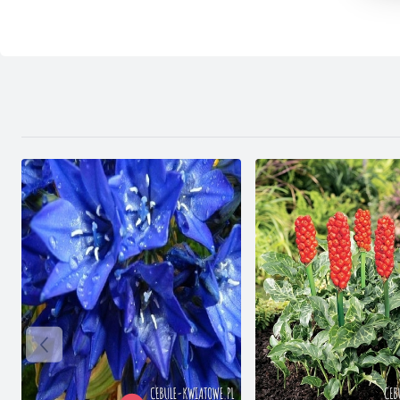
D
s
P
W
T
p
p
p