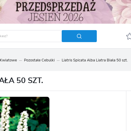
 Kwiatowe
Pozostałe Cebulki
Liatris Spicata Alba Liatra Biała 50 szt.
GUJ SIĘ
ZAREJ
POLECA
AŁA 50 SZT.
OTRZYMASZ LICZNE DODA
podgląd statusu realizac
podgląd historii zakupó
brak konieczności wprow
możliwość otrzymania r
Zapomniałem hasła