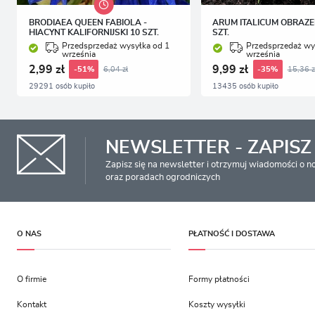
BRODIAEA QUEEN FABIOLA -
ARUM ITALICUM OBRAZE
HIACYNT KALIFORNIJSKI 10 SZT.
SZT.
Przedsprzedaż wysyłka od 1
Przedsprzedaż wy
września
września
2,99 zł
9,99 zł
6,04 zł
15,36 z
-51%
-35%
29291 osób kupiło
13435 osób kupiło
NEWSLETTER - ZAPISZ 
Zapisz się na newsletter i otrzymuj wiadomości o 
oraz poradach ogrodniczych
O NAS
PŁATNOŚĆ I DOSTAWA
O firmie
Formy płatności
Kontakt
Koszty wysyłki