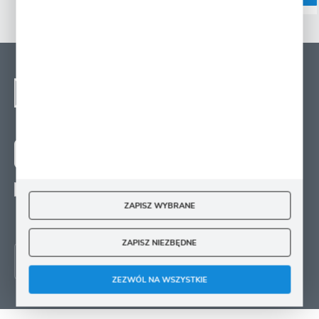
NEWSLETTER - ZAPISZ
SIĘ
Zapisz się na newsletter i otrzymuj wiadomości o
nowościach, promocjach oraz poradach ogrodniczych
ZAPISZ SIĘ
Wyrażam zgodę na otrzymywanie drogą elektroniczną na wskazany przeze mnie
adres e-mail informacji
ZAPISZ WYBRANE
dotyczących świadczonych przez Administratora. Zgoda może zostać cofnięta w
każdym czasie.
ZAPISZ NIEZBĘDNE
ZEZWÓL NA WSZYSTKIE