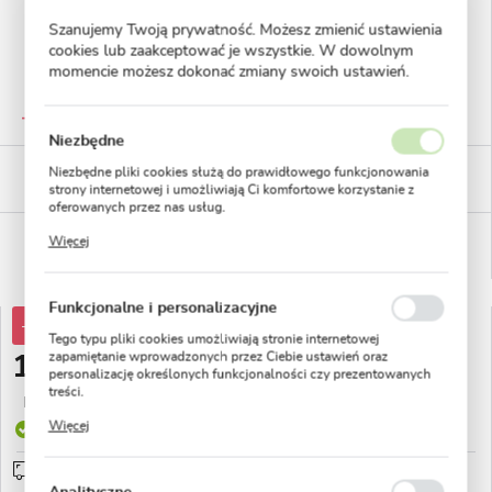
Szanujemy Twoją prywatność. Możesz zmienić ustawienia
cookies lub zaakceptować je wszystkie. W dowolnym
momencie możesz dokonać zmiany swoich ustawień.
GWARANTOWANA JAKOŚĆ
Staranna selekcja roślin
Niezbędne
BEZPIECZNE PŁATNOŚCI
Niezbędne pliki cookies służą do prawidłowego funkcjonowania
płatności PayU
strony internetowej i umożliwiają Ci komfortowe korzystanie z
oferowanych przez nas usług.
Pliki cookies odpowiadają na podejmowane przez Ciebie działania
WYGODNE ZWROTY
Więcej
w celu m.in. dostosowania Twoich ustawień preferencji
14 dni na zwrot lub wymianę!
prywatności, logowania czy wypełniania formularzy. Dzięki plikom
cookies strona, z której korzystasz, może działać bez zakłóceń.
Funkcjonalne i personalizacyjne
-32%
16,02 zł
Tego typu pliki cookies umożliwiają stronie internetowej
zapamiętanie wprowadzonych przez Ciebie ustawień oraz
10,87 zł
personalizację określonych funkcjonalności czy prezentowanych
treści.
Najniższa cena z 30 dni przed obniżką:
2,99 zł
Dzięki tym plikom cookies możemy zapewnić Ci większy komfort
Więcej
Produkt dostępny
korzystania z funkcjonalności naszej strony poprzez dopasowanie
jej do Twoich indywidualnych preferencji. Wyrażenie zgody na
funkcjonalne i personalizacyjne pliki cookies gwarantuje
Przedsprzedaż wysyłka od 1 września
sprawdź
dostępność większej ilości funkcji na stronie.