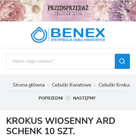
USTAWIENIA REGIONALNE
Lokalizacja
Polska
Język
polski
Waluta
Polski złoty (PLN)
Strona główna
Cebulki Kwiatowe
Cebulki Krokusó
ZAPISZ
POPRZEDNI
NASTĘPNY
KROKUS WIOSENNY ARD
SCHENK 10 SZT.