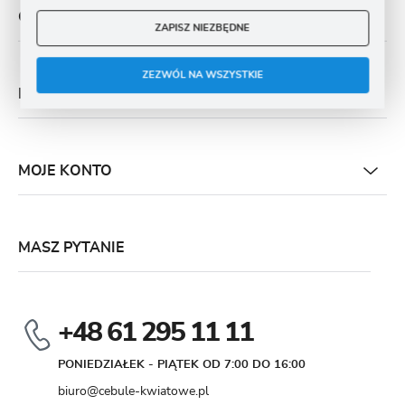
O NAS
ZAPISZ NIEZBĘDNE
ZEZWÓL NA WSZYSTKIE
PŁATNOŚĆ I DOSTAWA
MOJE KONTO
MASZ PYTANIE
+48 61 295 11 11
PONIEDZIAŁEK - PIĄTEK OD 7:00 DO 16:00
biuro@cebule-kwiatowe.pl