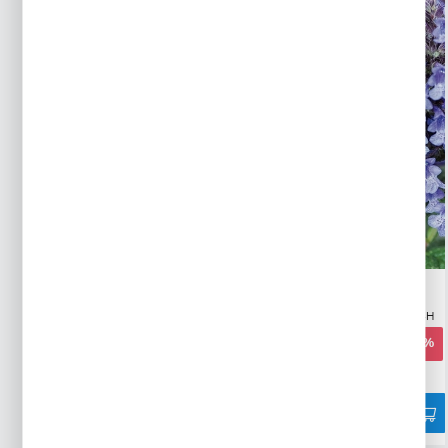
BAZYLIA WŁAŚCIWA - ZIELONA
KOCIMIĘTKA
Wysyłka 24H
Wysyłka 24H
2,50 zł
2,79 zł
-21%
10244 osoby kupiły
7011 osób kupiło