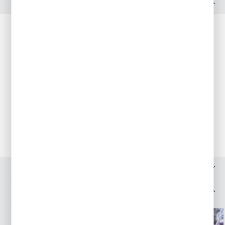
OPIS PRODUKTU
Opakowanie: 1 g
Siew: V-VII
Zbiór: IX-X
Rozstawa: 20x40cm
Roślina tworzy mięsiste, zwięzłe, białe zgrubienia o aromacie
anyżu. Poprawia trawienie i uspokaja. Jadalne są zgrubienia,
ogonki liściowe i liście. Można je gotować, dusić i dodawać
do sałatek. Okres wegetacji 80-100dni.Wysiew od V-VII.
OPINIE O PRODUKCIE
INNE Z KATEGORII