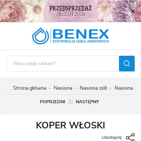
USTAWIENIA REGIONALNE
Lokalizacja
Polska
Język
polski
Waluta
Polski złoty (PLN)
Strona główna
Nasiona
Nasiona ziół
Nasiona Zió
ZAPISZ
POPRZEDNI
NASTĘPNY
KOPER WŁOSKI
Udostępnij