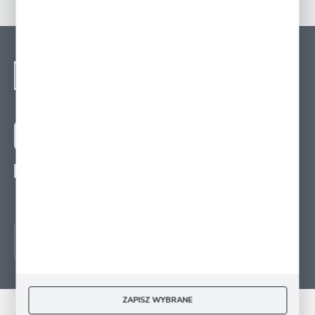
NEWSLETTER - ZAPISZ
SIĘ
Zapisz się na newsletter i otrzymuj wiadomości o
nowościach, promocjach oraz poradach ogrodniczych
ZAPISZ SIĘ
Wyrażam zgodę na otrzymywanie drogą elektroniczną na wskazany przeze mnie
adres e-mail informacji
dotyczących świadczonych przez Administratora. Zgoda może zostać cofnięta w
każdym czasie.
ZAPISZ WYBRANE