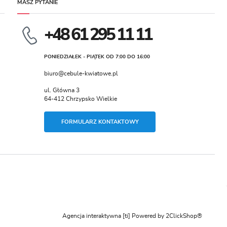
MASZ PYTANIE
+48 61 295 11 11
PONIEDZIAŁEK - PIĄTEK OD 7:00 DO 16:00
biuro@cebule-kwiatowe.pl
ul. Główna 3
64-412 Chrzypsko Wielkie
FORMULARZ KONTAKTOWY
Agencja interaktywna
[ti]
Powered by
2ClickShop®