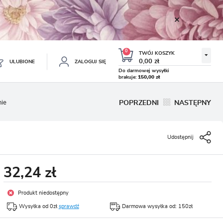
0
TWÓJ KOSZYK
0,00 zł
ULUBIONE
ZALOGUJ SIĘ
Do darmowej wysyłki
brakuje:
150,00 zł
Twój koszyk jest pusty
nie
POPRZEDNI
NASTĘPNY
ESTRUJ SIĘ
NE
Udostępnij
TKOWE KORZYŚCI:
TULIPAN LODOWY NEGRITA
KROKUS WIOSENNY MIX 50
DOUBLE 5 SZT.
SZT.
8.99 zł
19.99 zł
-54%
-54%
19.43 zł
43.32 zł
ji zamówień
32,24 zł
w
adzania swoich danych przy kolejnych zakupach
Produkt niedostępny
abatów i kuponów promocyjnych
Wysyłka od 0zł
sprawdź
Darmowa wysyłka od: 150zł