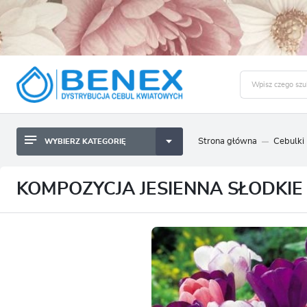
Strona główna
Cebulki
WYBIERZ KATEGORIĘ
BYLINY SADZONKI BULWY
ZALO
CEBULKI KWIATOWE
BYLINY SADZONKI BULWY
KOMPOZYCJA JESIENNA SŁODKIE
NASIONA
CEBULKI KWIATOWE
CEBULA DYMKA
NASIONA
CEBULKI I SADZONKI WARZYW
CEBULA DYMKA
SADZONKI TRAW OZDOBNYCH
CEBULKI I SADZONKI WARZYW