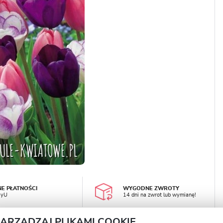
LOGUJ SIĘ
REJESTRA
NE PŁATNOŚCI
WYGODNE ZWROTY
ayU
14 dni na zwrot lub wymianę!
ZARZĄDZAJ PLIKAMI COOKIE