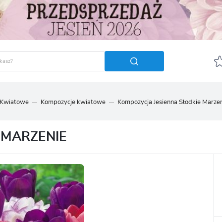
 Kwiatowe
Kompozycje kwiatowe
Kompozycja Jesienna Słodkie Marze
GUJ SIĘ
ZAREJ
POLECA
 MARZENIE
OTRZYMASZ LICZNE DODA
podgląd statusu realizac
podgląd historii zakupó
brak konieczności wprow
możliwość otrzymania r
Zapomniałem hasła