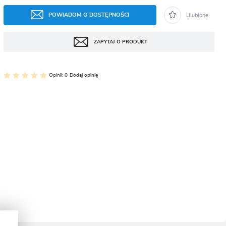
CJA
POWIADOM O DOSTĘPNOŚCI
Ulubione
ZAPYTAJ O PRODUKT
Opinii: 0
Dodaj opinię