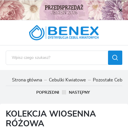
USTAWIENIA REGIONALNE
Lokalizacja
Polska
Język
polski
Waluta
Polski złoty (PLN)
Strona główna
Cebulki Kwiatowe
Pozostałe Cebulk
ZAPISZ
POPRZEDNI
NASTĘPNY
KOLEKCJA WIOSENNA
RÓŻOWA