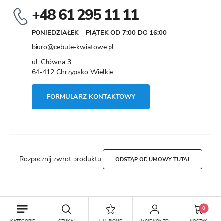
+48 61 295 11 11
PONIEDZIAŁEK - PIĄTEK OD 7:00 DO 16:00
biuro@cebule-kwiatowe.pl
ul. Główna 3
64-412 Chrzypsko Wielkie
FORMULARZ KONTAKTOWY
Rozpocznij zwrot produktu:
ODSTĄP OD UMOWY TUTAJ
Copyright by cebule-kwiatowe.pl
0
Agencja interaktywna
[ti]
Powered by
2ClickShop®