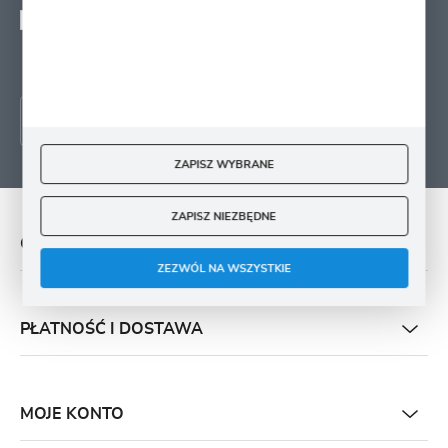
Wyrażam zgodę na otrzymywanie drogą elektroniczną na wskazany przeze mnie
adres e-mail informacji
dotyczących świadczonych przez Administratora. Zgoda może zostać cofnięta w
każdym czasie.
ZAPISZ WYBRANE
ZAPISZ NIEZBĘDNE
O NAS
ZEZWÓL NA WSZYSTKIE
PŁATNOŚĆ I DOSTAWA
MOJE KONTO