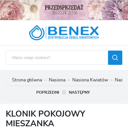
USTAWIENIA REGIONALNE
Lokalizacja
Polska
Język
polski
Waluta
Polski złoty (PLN)
Strona główna
Nasiona
Nasiona Kwiatów
Nasio
ZAPISZ
POPRZEDNI
NASTĘPNY
KLONIK POKOJOWY
MIESZANKA