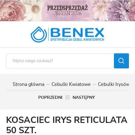
USTAWIENIA REGIONALNE
Lokalizacja
Polska
Język
polski
Waluta
Polski złoty (PLN)
Strona główna
Cebulki Kwiatowe
Cebulki Irysów 
ZAPISZ
POPRZEDNI
NASTĘPNY
KOSACIEC IRYS RETICULATA
50 SZT.