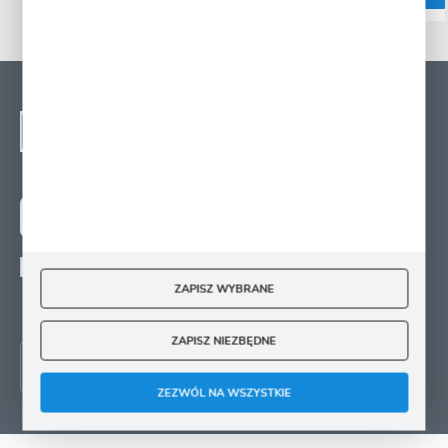
NEWSLETTER - ZAPISZ
SIĘ
Zapisz się na newsletter i otrzymuj wiadomości o
nowościach, promocjach oraz poradach ogrodniczych
ZAPISZ SIĘ
Wyrażam zgodę na otrzymywanie drogą elektroniczną na wskazany przeze mnie
adres e-mail informacji
ZAPISZ WYBRANE
dotyczących świadczonych przez Administratora. Zgoda może zostać cofnięta w
każdym czasie.
ZAPISZ NIEZBĘDNE
ZEZWÓL NA WSZYSTKIE