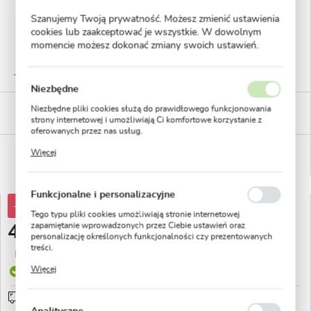
Szanujemy Twoją prywatność. Możesz zmienić ustawienia
cookies lub zaakceptować je wszystkie. W dowolnym
momencie możesz dokonać zmiany swoich ustawień.
GWARANTOWANA JAKOŚĆ
Staranna selekcja roślin
Niezbędne
BEZPIECZNE PŁATNOŚCI
Niezbędne pliki cookies służą do prawidłowego funkcjonowania
płatności PayU
strony internetowej i umożliwiają Ci komfortowe korzystanie z
oferowanych przez nas usług.
Pliki cookies odpowiadają na podejmowane przez Ciebie działania
WYGODNE ZWROTY
Więcej
w celu m.in. dostosowania Twoich ustawień preferencji
14 dni na zwrot lub wymianę!
prywatności, logowania czy wypełniania formularzy. Dzięki plikom
cookies strona, z której korzystasz, może działać bez zakłóceń.
Funkcjonalne i personalizacyjne
-30%
60,05 zł
Tego typu pliki cookies umożliwiają stronie internetowej
zapamiętanie wprowadzonych przez Ciebie ustawień oraz
41,99 zł
personalizację określonych funkcjonalności czy prezentowanych
treści.
Najniższa cena z 30 dni przed obniżką:
14,83 zł
Dzięki tym plikom cookies możemy zapewnić Ci większy komfort
Więcej
Produkt dostępny
korzystania z funkcjonalności naszej strony poprzez dopasowanie
jej do Twoich indywidualnych preferencji. Wyrażenie zgody na
funkcjonalne i personalizacyjne pliki cookies gwarantuje
Przedsprzedaż wysyłka od 1 września
sprawdź
dostępność większej ilości funkcji na stronie.