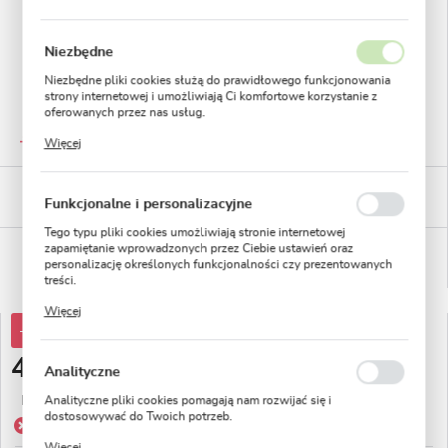
Niezbędne
Niezbędne pliki cookies służą do prawidłowego funkcjonowania
strony internetowej i umożliwiają Ci komfortowe korzystanie z
oferowanych przez nas usług.
GWARANTOWANA JAKOŚĆ
Pliki cookies odpowiadają na podejmowane przez Ciebie działania
Staranna selekcja roślin
Więcej
w celu m.in. dostosowania Twoich ustawień preferencji
prywatności, logowania czy wypełniania formularzy. Dzięki plikom
cookies strona, z której korzystasz, może działać bez zakłóceń.
BEZPIECZNE PŁATNOŚCI
Funkcjonalne i personalizacyjne
płatności PayU
Tego typu pliki cookies umożliwiają stronie internetowej
zapamiętanie wprowadzonych przez Ciebie ustawień oraz
WYGODNE ZWROTY
personalizację określonych funkcjonalności czy prezentowanych
14 dni na zwrot lub wymianę!
treści.
Dzięki tym plikom cookies możemy zapewnić Ci większy komfort
Więcej
korzystania z funkcjonalności naszej strony poprzez dopasowanie
-72%
17,58 zł
jej do Twoich indywidualnych preferencji. Wyrażenie zgody na
funkcjonalne i personalizacyjne pliki cookies gwarantuje
4,99 zł
dostępność większej ilości funkcji na stronie.
Analityczne
Najniższa cena z 30 dni przed obniżką:
8,79 zł
Analityczne pliki cookies pomagają nam rozwijać się i
dostosowywać do Twoich potrzeb.
Produkt niedostępny
Cookies analityczne pozwalają na uzyskanie informacji w zakresie
Więcej