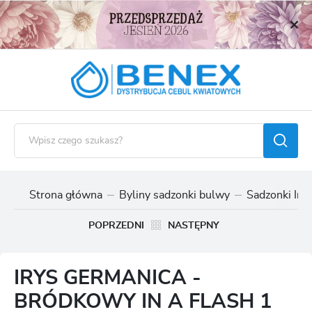
USTAWIENIA REGIONALNE
Lokalizacja
Polska
Język
polski
Waluta
Polski złoty (PLN)
Strona główna
Byliny sadzonki bulwy
Sadzonki Ir
ZAPISZ
POPRZEDNI
NASTĘPNY
IRYS GERMANICA -
BRÓDKOWY IN A FLASH 1