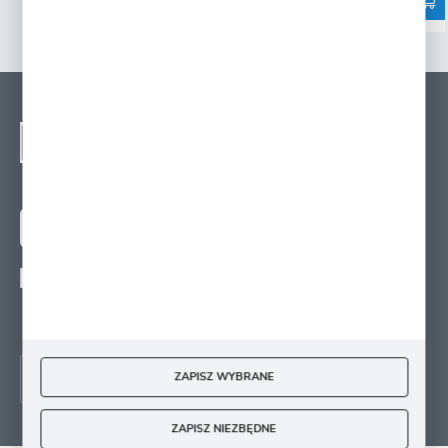
NEWSLETTER - ZAPISZ
SIĘ
Zapisz się na newsletter i otrzymuj wiadomości o
nowościach, promocjach oraz poradach ogrodniczych
ZAPISZ SIĘ
Wyrażam zgodę na otrzymywanie drogą elektroniczną na wskazany przeze mnie
adres e-mail informacji
dotyczących świadczonych przez Administratora. Zgoda może zostać cofnięta w
każdym czasie.
ZAPISZ WYBRANE
ZAPISZ NIEZBĘDNE