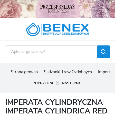
USTAWIENIA REGIONALNE
Lokalizacja
Polska
Język
polski
Waluta
Polski złoty (PLN)
Strona główna
Sadzonki Traw Ozdobnych
Imperata 
ZAPISZ
POPRZEDNI
NASTĘPNY
IMPERATA CYLINDRYCZNA
IMPERATA CYLINDRICA RED