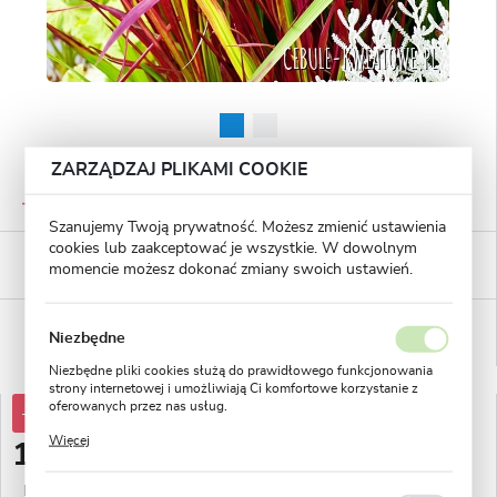
ZARZĄDZAJ PLIKAMI COOKIE
GWARANTOWANA JAKOŚĆ
Staranna selekcja roślin
Szanujemy Twoją prywatność. Możesz zmienić ustawienia
cookies lub zaakceptować je wszystkie. W dowolnym
BEZPIECZNE PŁATNOŚCI
momencie możesz dokonać zmiany swoich ustawień.
płatności PayU
WYGODNE ZWROTY
Niezbędne
14 dni na zwrot lub wymianę!
Niezbędne pliki cookies służą do prawidłowego funkcjonowania
strony internetowej i umożliwiają Ci komfortowe korzystanie z
oferowanych przez nas usług.
-30%
20,01 zł
Pliki cookies odpowiadają na podejmowane przez Ciebie działania
Więcej
w celu m.in. dostosowania Twoich ustawień preferencji
13,99 zł
prywatności, logowania czy wypełniania formularzy. Dzięki plikom
cookies strona, z której korzystasz, może działać bez zakłóceń.
Najniższa cena z 30 dni przed obniżką:
10,00 zł