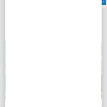
POWIĄZANE WPISY