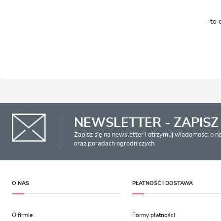
- to 
NEWSLETTER - ZAPISZ 
Zapisz się na newsletter i otrzymuj wiadomości o 
oraz poradach ogrodniczych
O NAS
PŁATNOŚĆ I DOSTAWA
O firmie
Formy płatności