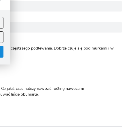
ej
.
wymaga częstszego podlewania. Dobrze czuje się pod murkami i w
 Co jakiś czas należy nawozić roślinę nawozami
uwać liście obumarłe.
.