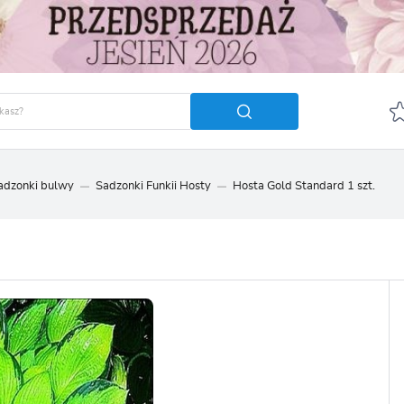
sadzonki bulwy
Sadzonki Funkii Hosty
Hosta Gold Standard 1 szt.
GUJ SIĘ
ZAREJ
POLECA
OTRZYMASZ LICZNE DODA
podgląd statusu realizac
podgląd historii zakupó
brak konieczności wprow
możliwość otrzymania r
Zapomniałem hasła