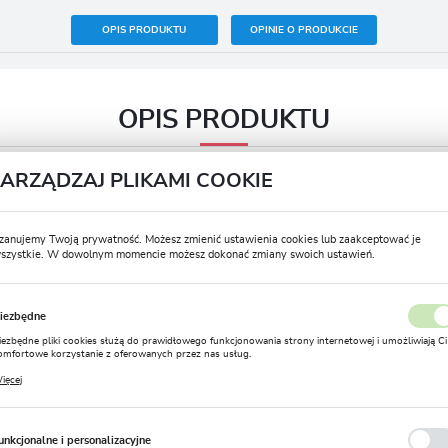
OPIS PRODUKTU
OPINIE O PRODUKCIE
OPIS PRODUKTU
ZARZĄDZAJ PLIKAMI COOKIE
Termin sadzenia jesień
IX – XI
zanujemy Twoją prywatność. Możesz zmienić ustawienia cookies lub zaakceptować je
Termin sadzenia wiosna
IV – VI
szystkie. W dowolnym momencie możesz dokonać zmiany swoich ustawień.
USTAWIENIA REGIONALNE
Termin kwitnienia
V – IX
iezbędne
Postać produktu
Kłącze
Lokalizacja
iezbędne pliki cookies służą do prawidłowego funkcjonowania strony internetowej i umożliwiają Ci
Polska
omfortowe korzystanie z oferowanych przez nas usług.
Zimowanie
Tak
liki cookies odpowiadają na podejmowane przez Ciebie działania w celu m.in. dostosowania Twoich
ięcej
stawień preferencji prywatności, logowania czy wypełniania formularzy. Dzięki plikom cookies
Język
Rozmiar
I
trona, z której korzystasz, może działać bez zakłóceń.
polski
Głębokość sadzenia (cm)
8-10
unkcjonalne i personalizacyjne