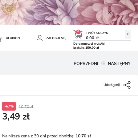
0
TWÓJ KOSZYK
0,00 zł
ULUBIONE
ZALOGUJ SIĘ
Do darmowej wysyłki
brakuje:
150,00 zł
Twój koszyk jest pusty
POPRZEDNI
NASTĘPNY
ESTRUJ SIĘ
NE
Udostępnij
TKOWE KORZYŚCI:
TULIPAN LODOWY NEGRITA
KROKUS WIOSENNY MIX 50
DOUBLE 5 SZT.
SZT.
8.99 zł
19.99 zł
-54%
-54%
19.43 zł
43.32 zł
ji zamówień
w
-67%
10,70 zł
3,49 zł
adzania swoich danych przy kolejnych zakupach
abatów i kuponów promocyjnych
Najniższa cena z 30 dni przed obniżką:
10,70 zł