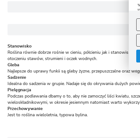
T
u
D
W
s
f
A
A
Stanowisko
C
Roślina równie dobrze rośnie w cieniu, półcieniu jak i stanowisku
W
i
n
otoczeniu stawów, strumieni i oczek wodnych.
u
Gleba
z
Najlepsze do uprawy funkii są gleby żyzne, przepuszczalne oraz wi
R
Sadzenie
D
s
Idealna do sadzenia w grupie. Nadaje się do okrywania dużych powi
P
Pielęgnacja
W
T
Podczas podlewania dbamy o to, aby nie zamoczyć liści kwiatu, szc
p
p
wieloskładnikowymi, w okresie jesiennym natomiast warto wykorzys
p
Przechowywanie
Jest to roślina wieloletnia, typowa bylina.