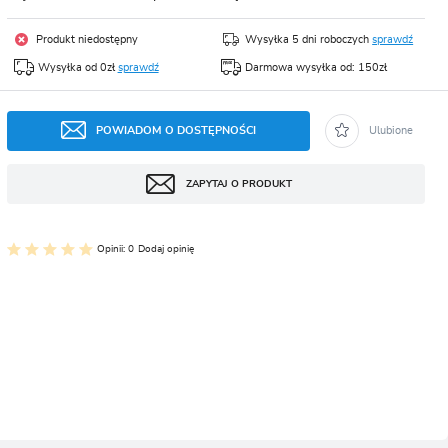
CJA
Produkt niedostępny
Wysyłka 5 dni roboczych
sprawdź
Wysyłka od 0zł
sprawdź
Darmowa wysyłka od: 150zł
POWIADOM O DOSTĘPNOŚCI
Ulubione
ZAPYTAJ O PRODUKT
Opinii: 0
Dodaj opinię