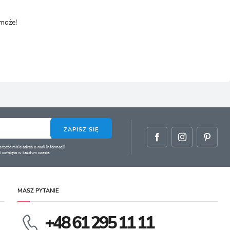
omoże!
ZAPISZ SIĘ
zeze mnie adres e-mail informacji
 cofnięta w każdym czasie.
MASZ PYTANIE
+48 61 295 11 11