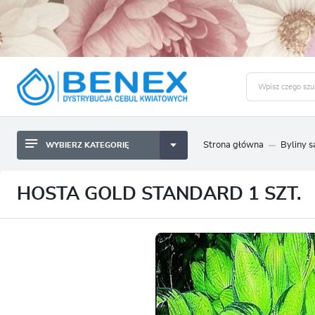
Strona główna
Byliny 
WYBIERZ KATEGORIĘ
BYLINY SADZONKI BULWY
ZALO
CEBULKI KWIATOWE
BYLINY SADZONKI BULWY
HOSTA GOLD STANDARD 1 SZT.
NASIONA
CEBULKI KWIATOWE
CEBULA DYMKA
NASIONA
CEBULKI I SADZONKI WARZYW
CEBULA DYMKA
SADZONKI TRAW OZDOBNYCH
CEBULKI I SADZONKI WARZYW