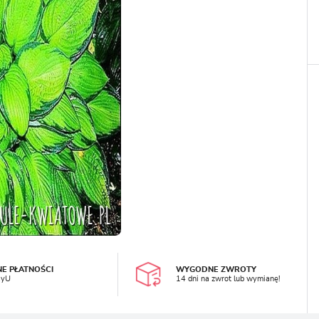
LOGUJ SIĘ
REJESTRA
NE PŁATNOŚCI
WYGODNE ZWROTY
ayU
14 dni na zwrot lub wymianę!