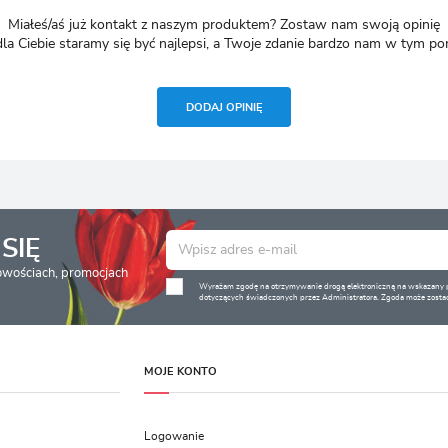
Miałeś/aś już kontakt z naszym produktem? Zostaw nam swoją opinię
dla Ciebie staramy się być najlepsi, a Twoje zdanie bardzo nam w tym p
DODAJ OPINIĘ
SIĘ
nowościach, promocjach
Wyrażam zgodę na otrzymywanie drogą elektroniczną na wskazany pr
dotyczących świadczonych przez Administratora. Zgoda może zostać
MOJE KONTO
Logowanie