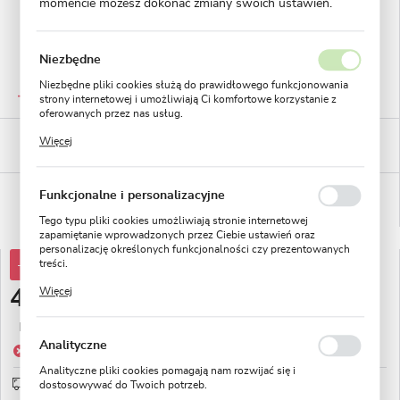
momencie możesz dokonać zmiany swoich ustawień.
Niezbędne
GWARANTOWANA JAKOŚĆ
Niezbędne pliki cookies służą do prawidłowego funkcjonowania
Staranna selekcja roślin
strony internetowej i umożliwiają Ci komfortowe korzystanie z
oferowanych przez nas usług.
Pliki cookies odpowiadają na podejmowane przez Ciebie działania
BEZPIECZNE PŁATNOŚCI
Więcej
w celu m.in. dostosowania Twoich ustawień preferencji
płatności PayU
prywatności, logowania czy wypełniania formularzy. Dzięki plikom
cookies strona, z której korzystasz, może działać bez zakłóceń.
WYGODNE ZWROTY
Funkcjonalne i personalizacyjne
14 dni na zwrot lub wymianę!
Tego typu pliki cookies umożliwiają stronie internetowej
zapamiętanie wprowadzonych przez Ciebie ustawień oraz
personalizację określonych funkcjonalności czy prezentowanych
-74%
treści.
19,11 zł
Dzięki tym plikom cookies możemy zapewnić Ci większy komfort
Więcej
4,99 zł
korzystania z funkcjonalności naszej strony poprzez dopasowanie
jej do Twoich indywidualnych preferencji. Wyrażenie zgody na
funkcjonalne i personalizacyjne pliki cookies gwarantuje
Najniższa cena z 30 dni przed obniżką:
9,56 zł
dostępność większej ilości funkcji na stronie.
Analityczne
Produkt niedostępny
Analityczne pliki cookies pomagają nam rozwijać się i
Wysyłka 5 dni roboczych
sprawdź
dostosowywać do Twoich potrzeb.