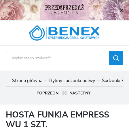
USTAWIENIA REGIONALNE
Lokalizacja
Polska
Język
polski
Waluta
Polski złoty (PLN)
Strona główna
Byliny sadzonki bulwy
Sadzonki Fun
ZAPISZ
POPRZEDNI
NASTĘPNY
HOSTA FUNKIA EMPRESS
WU 1 SZT.