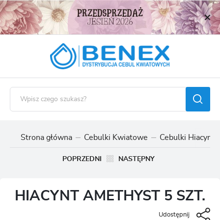
USTAWIENIA REGIONALNE
Lokalizacja
Polska
Język
polski
Waluta
Polski złoty (PLN)
Strona główna
Cebulki Kwiatowe
Cebulki Hiacynt
ZAPISZ
POPRZEDNI
NASTĘPNY
HIACYNT AMETHYST 5 SZT.
Udostępnij