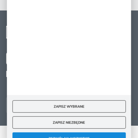
NEWSLETTER - ZAPISZ
SIĘ
Zapisz się na newsletter i otrzymuj wiadomości o
nowościach, promocjach oraz poradach ogrodniczych
ZAPISZ SIĘ
Wyrażam zgodę na otrzymywanie drogą elektroniczną na wskazany przeze mnie
adres e-mail informacji
dotyczących świadczonych przez Administratora. Zgoda może zostać cofnięta w
każdym czasie.
ZAPISZ WYBRANE
ZAPISZ NIEZBĘDNE