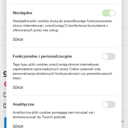
Niezbędne
GWARANTOWANA JAKOŚĆ
Niezbędne pliki cookies służą do prawidłowego funkcjonowania
Staranna selekcja roślin
strony internetowej i umożliwiają Ci komfortowe korzystanie z
oferowanych przez nas usług.
BEZPIECZNE PŁATNOŚCI
Pliki cookies odpowiadają na podejmowane przez Ciebie działania
płatności PayU
Więcej
w celu m.in. dostosowania Twoich ustawień preferencji
prywatności, logowania czy wypełniania formularzy. Dzięki plikom
cookies strona, z której korzystasz, może działać bez zakłóceń.
WYGODNE ZWROTY
Funkcjonalne i personalizacyjne
14 dni na zwrot lub wymianę!
Tego typu pliki cookies umożliwiają stronie internetowej
zapamiętanie wprowadzonych przez Ciebie ustawień oraz
9,49 zł
personalizację określonych funkcjonalności czy prezentowanych
treści.
Dzięki tym plikom cookies możemy zapewnić Ci większy komfort
Produkt niedostępny
Więcej
korzystania z funkcjonalności naszej strony poprzez dopasowanie
jej do Twoich indywidualnych preferencji. Wyrażenie zgody na
Wysyłka od 0zł
sprawdź
funkcjonalne i personalizacyjne pliki cookies gwarantuje
dostępność większej ilości funkcji na stronie.
Analityczne
Darmowa wysyłka od: 150zł
Analityczne pliki cookies pomagają nam rozwijać się i
dostosowywać do Twoich potrzeb.
Ulubione
POWIADOM O DOSTĘPNOŚCI
Cookies analityczne pozwalają na uzyskanie informacji w zakresie
Więcej
wykorzystywania witryny internetowej, miejsca oraz